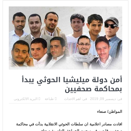
أمن دولة ميليشيا الحوثي يبدأ
بمحاكمة صحفيين
فى:
ديسمبر 09, 2019
فى:
اهم الاحداث
طباعة
البريد الالكترونى
المواطن/ صنعاء
افادت مصادر اعلامية ان سلطات الحوثي الانقلابية بدأت في محاكمة
صحفيين قابعين في سجون الجماعة بالعاصمة صنعاء.