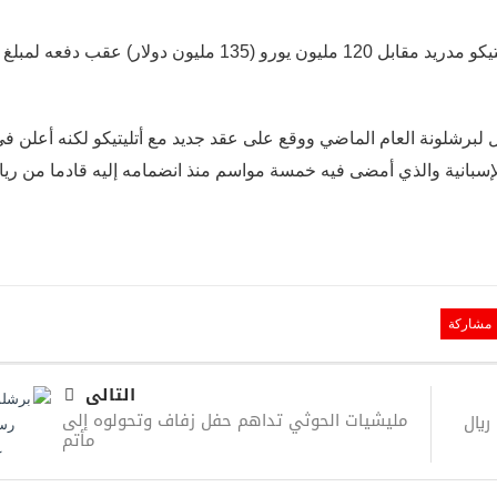
أعلن نادي برشلونة رسمياً ضم انطوان غريزمان من أتليتيكو مدريد مقابل 120 مليون يورو (135 مليون دولار) عقب دفعه لمبلغ
سا الانتقال لبرشلونة العام الماضي ووقع على عقد جديد مع أتليتيكو لكنه أعلن ف
إسبانية والذي أمضى فيه خمسة مواسم منذ انضمامه إليه قادما من ريا
مشاركة
التالى
مليشيات الحوثي تداهم حفل زفاف وتحولوه إلى
وصول دفعة من الأوراق النقدية فئة الـ100 ريال
مأتم