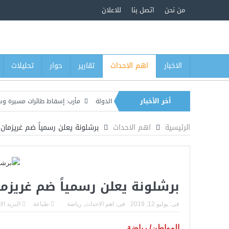
من نحن
اتصل بنا
للاعلان
الاخبار
اهم الاحداث
تقارير
حوار
تحليلات
أخر الأخبار
ة العسكرية في معركة استعادة الدولة
مأرب: إسقاط طائرات مسيرة وسط تصعيد ل
نفط السعودية “وفاء” وتتوعد بتوسيع الهجمات
الرئيسية
اهم الاحداث
برشلونة يعلن رسمياً ضم غريزمان
برشلونة يعلن رسمياً ضم غريزم
فى:
يوليو 12, 2019
فى:
اهم الاحداث
,
رياضة
طباعة
البريد ال
المواطن/ رياضة