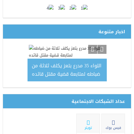
اخبار متنوعة
وقيع مذكرة
اللواء 35 مدرع بتعز يكلف ثلاثة من
الجيش
مارات لتوريد
ضباطه لمتابعة قضية مقتل قائده
طائرة 
10 ميجا
عداد الشبكات الاجتماعية
فيس بوك
تويتر