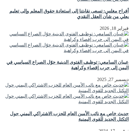
أفراح مغلس: تسعى نقابتنا إلى استعادة حقوق المعلم وإلى تعليم
يعلي من شأن العقل النقدي
فبراير 18, 2026
عيبان السامعي: توظيف الفتوى الدينية حوّل الصراع السياسي في
اليمن إلى حرب إقصاء وكراهية
ديسمبر 27, 2025
حديث خاص مع نائب الأمين العام للحزب الاشتراكي اليمني حول
التكتل الجديد للقوى اليمنية
نوفمبر 17, 2024