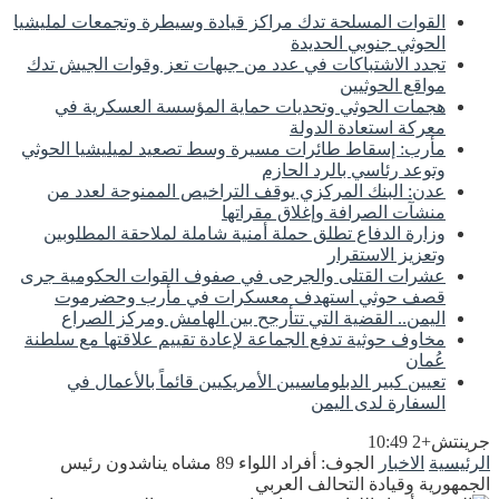
القوات المسلحة تدك مراكز قيادة وسيطرة وتجمعات لمليشيا
الحوثي جنوبي الحديدة
تجدد الاشتباكات في عدد من جبهات تعز وقوات الجيش تدك
مواقع الحوثيين
هجمات الحوثي وتحديات حماية المؤسسة العسكرية في
معركة استعادة الدولة
مأرب: إسقاط طائرات مسيرة وسط تصعيد لميليشيا الحوثي
وتوعد رئاسي بالرد الحازم
عدن: البنك المركزي يوقف التراخيص الممنوحة لعدد من
منشآت الصرافة وإغلاق مقراتها
وزارة الدفاع تطلق حملة أمنية شاملة لملاحقة المطلوبين
وتعزيز الاستقرار
عشرات القتلى والجرحى في صفوف القوات الحكومية جرى
قصف حوثي استهدف معسكرات في مأرب وحضرموت
اليمن.. القضية التي تتأرجح بين الهامش ومركز الصراع
مخاوف حوثية تدفع الجماعة لإعادة تقييم علاقتها مع سلطنة
عُمان
تعيين كبير الدبلوماسيين الأمريكيين قائماً بالأعمال في
السفارة لدى اليمن
جرينتش+2 10:49
الرئيسية
الاخبار
الجوف: أفراد اللواء 89 مشاه يناشدون رئيس
الجمهورية وقيادة التحالف العربي