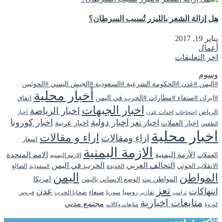
هل إزالة الشعر بالليزر تُسبب السرطان؟
يناير 19, 2017
أعمال
اخر التعليقات
وسوم
#اليمن #عدن #الحكومة الشرعية #السعودية #الجيش اليمني #الحوثيين
أخبار محلية
#ايران #صنعاء #مطارات #الحرب في اليمن
اتفاق
اخبار الجبهات
اخبار الرياضة
الرياض
احداث عدن
اخبار
احتجاجات
اخبار دولية
اخبار كورونا
اخبار تعز
اخبار عربية
اخبار العملات
الطقس
اخبار محلية
اراء و مقالات
اراء ومقالات
اسعار
الازمة اليمنية
الأزمة اليمنية
الامم المتحدة
العملات
الازمه اليمنيه
التحالف العربي
الحرب في اليمن
الانقلاب الحوثي
الحديدة
الضالع
السعودية
اليمن
المواطن
المواطن نت
الوضع الانساني باليمن
امريكا
تعز
انتهاكات
عدن
روسيا
تقارير
سوريا
صنعاء
ضحايا الحرب
فيروس
ترامب
متابعات اخبارية
مجتمع مدني
كورونا
متابعات وكالات