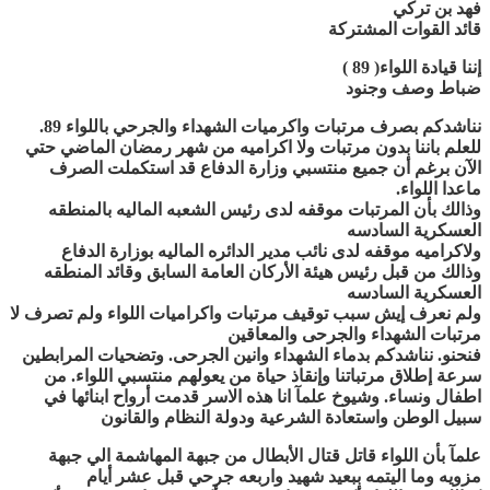
فهد بن تركي
قائد القوات المشتركة
إننا قيادة اللواء( 89 )
ضباط وصف وجنود
نناشدكم بصرف مرتبات واكرميات الشهداء والجرحي باللواء 89.
للعلم باننا بدون مرتبات ولا اكراميه من شهر رمضان الماضي حتي
الآن برغم أن جميع منتسبي وزارة الدفاع قد استكملت الصرف
ماعدا اللواء.
وذالك بأن المرتبات موقفه لدى رئيس الشعبه الماليه بالمنطقه
العسكرية السادسه
ولاكراميه موقفه لدى نائب مدير الدائره الماليه بوزارة الدفاع
وذالك من قبل رئيس هيئة الأركان العامة السابق وقائد المنطقه
العسكرية السادسه
ولم نعرف إيش سبب توقيف مرتبات واكراميات اللواء ولم تصرف لا
مرتبات الشهداء والجرحى والمعاقين
فنحنو. نناشدكم بدماء الشهداء وانين الجرحى. وتضحيات المرابطين
سرعة إطلاق مرتباتنا وإنقاذ حياة من يعولهم منتسبي اللواء. من
اطفال ونساء. وشيوخ علمآ انا هذه الاسر قدمت أرواح ابنائها في
سبيل الوطن واستعادة الشرعية ودولة النظام والقانون
علمآ بأن اللواء قاتل قتال الأبطال من جبهة المهاشمة الي جبهة
مزويه وما اليتمه ببعيد شهيد واربعه جرحي قبل عشر أيام