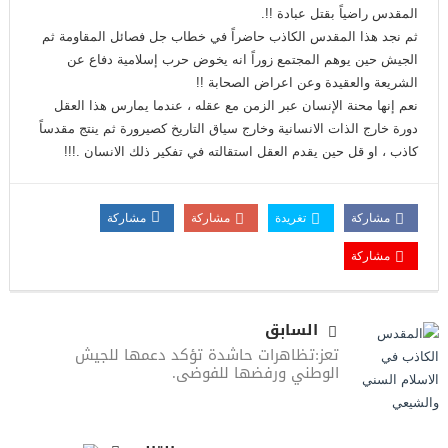
المقدس راضياً بقتل عبادة !!.
ثم نجد هذا المقدس الكاذب حاضراً في خطاب جل فصائل المقاومة ثم
الجيش حين يوهم المجتمع زوراً انه يخوض حرب إسلامية دفاع عن
الشريعة والعقيدة وعن اعراض الصحابة !!
نعم إنها محنة الإنسان عبر الزمن مع عقله ، عندما يمارس هذا العقل
دورة خارج الذات الانسانية وخارج سياق التاريخ كصيرورة ثم ينتج مقدساً
كاذب ، او قل حين يقدم العقل استقالته في تفكير ذلك الانسان .!!!
مشاركة
تغريدة
مشاركة
مشاركة
مشاركة
السابق
تعز:تظاهرات حاشدة تؤكد دعمها للجيش
الوطني ورفضها للفوضى.