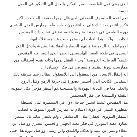
الذي يعني نقل الفلسفة – من التفكير بالعقل الى التفكير في العقل
نفسة .
نعم اعدم الفيلسوف العقلاني الذي قال يومها بحقيقة إله واحد ، لكن
فكره انتصر بعد ذلك على يد افلاطون ، وارسطو ، ومارس العقل البشري
دوره الطبيعي في خدمة البشرية والانسانية في غياب ذلك المقدس
الكاذب ، ولكن هذا الغياب لم يستمر حيث عاد مستغلا ً، إنهيار
الإمبراطورية الرومانية فألتهم الحضارة العقلانية البشرية وادخل الفكر
البشري في ظلام العصر الهلينسيتي العصر الذي انتصر فيه المقدس
بقيمه” العرفانيه الغنوصية ” وبداء العقل يومها وكانه يقدم إستقالته من
ممارست دورة النقدي والمعرفي في فكر الإنسان !! .
إنه إنتقال الإنسان من المعقول الى اللأمعقول إنتقال رسم طريقه ذلك
المقدس الكاذب الذي أستمر حضورة في حركة الزمن وقتل الروح
والعقل معاً في الديانة اليهودية والمسيحية،ثم أستقر مؤخراً بكل حمولته
الثقيلة والسمجة في فكر المسلمين .
هذا المقدس عندما اسس جناحة الاول في السيطرة على السلطة
بمظهره السني في دولة الاسلام بدأ يمارس الدور المنوط به فصلب
المفكر التنويرى العقلي غيلان الدمشقي ، ولم يكتفي بذلك بل أستمر
يطارد عقله التنويري في فكر معبد الجهني والحسن البصري وواصل ابن
عطاء وعمر ابن عبيد والعلاف والكندي وابن رشد ، وواصل دوره هذا حتى