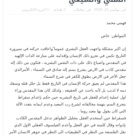
فى:
نوفمبر 15, 2018
فى:
تحليلات
طباعة
البريد الالكترونى
فهمي محمد
المواطن: خاص
إن اكبر مشكلة واجهت العقل البشري عموما ًواعاقت حركته في سيرورة
التاريخ تكمن في تجرو ذلك الإنسان وإقدامه على منازعة الذات الإلهيه
في المقدس واصباغ ذلك على ذات النفس البشريه ، فتكون من ذلك إله
مقدس كاذب في الارض يشرع بسم إله صادق في السماء ، الأمرالذي
جعل الآخر في الارض يطوق للكفر في شرع السماء .
هذا المقدس لم يعيق حركة الإنسان في التاريخ فقط بل حلل قتله وسفك
دمه لا لذنب بل لأنه باحث عن الحقيقه ، ولذلك كان هذا المقدس وراء
اول عملية إعدام للعقل في تاريخ البشريه حين حكم بإعدام سقراط
بتجرع السم بتهمة مخالفاته لشرع رب المعبد وعدم ايمانه بتعدد الآلة
التي كان يقول بها معبد روما ،
فسقراط حين أستخدم العقل بتحليل الظواهر تدخل المقدس الكاذب
بإدواته وقال كلمته في حق العقل وأعدم الفيلسوف العقلي الاول الذي
نقل الفلسفة من النظر في الطبيعيات الى النظر في جوهر الانسان الأمر