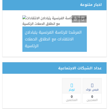
اخبار متنوعة
رة تدريبية
المرشحا للرئاسة الفرنسية يتبادلان
رئيسة اللجن
 التعليمية
الانتقادات مع انطلاق الحملات
ممثل الم
الرئاسية
عداد الشبكات الاجتماعية
فيس بوك
تويتر
0
0
المعجبين
المتابعين