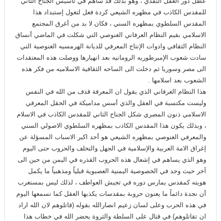
عطل دور العقل النقدي ، وهو بذلك قد ساهم في تأسيس الجناح الثاني
للمقدس الكاذب في مظهره الشيعي كردة فعل لتغول إستبداد هذا
المقدس السلطوي بمظهره السني ، فكان لا بد من أغرق المجتمع
الاسلامي بقيم النظام العرفاني الغنوصي التي شكلت في الماضي أنساق
النظام الثقافي وادوات الإنتاج المعرفي للديانة الهرمسيه الغنوصية التي
سادت شعوب الإمبرطوريه الرومانيه بعد انهيارها ووصلت هذه المعتقدات
الى مصر وسوريا ثم دخلت الى الساحه الثقافية الاسلاميه من فكر هذه
الشعوب بعد اسلامها .
هذا النظام العرفاني الذي يقول ان المعرفة قذف من الله في النفس
وليست مكتسبة في العقل والذي أسس مداميكة في الحقل المعرفي
الاسلامي ذنون المصري شكل الجناح الثاني للمقدس الكاذب في الاسلام
، وبذلك يكون هذا المقدس الكاذب بمظهره السلطوي الاصولي السني
والمعرفي الغنوصي بمظهره الشيعي هو أحد اكبر الاسباب المسؤلة عن
إغراق الامة العربية والإسلامية في الجهل والتخلف والحروب حتى اليوم
وهو الذي يساهم في إشعال هذه الحروب القذره في اليمن من حين الى
آخر حيث وجد في الخصوصية اليمنية العصبوية قبلياً ومذهبياً ما يكمل
هويته كمقدس يمارس دوره في تجيش العواطف ، لذلك ليس بمستغرب
أن نجدة دائماً ما يعنون حروبة بمقدسات يكذبها العقل كما نسمعها اليوم
في هذه الحرب وعلى لسان زعيم انصارالله بقوله (قاتلوهم لان الله اراد
ان تقاتلوهم) في قتال على السلطة والثروة يحضر الله في خطاب هذا