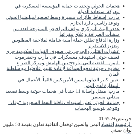
هجمات الحوثي وتحديات حماية المؤسسة العسكرية في
معركة استعادة الدولة
مأرب: إسقاط طائرات مسيرة وسط تصعيد لميليشيا الحوثي
وتوعد رئاسي بالرد الحازم
عدن: البنك المركزي يوقف التراخيص الممنوحة لعدد من
منشآت الصرافة وإغلاق مقراتها
وزارة الدفاع تطلق حملة أمنية شاملة لملاحقة المطلوبين
وتعزيز الاستقرار
عشرات القتلى والجرحى في صفوف القوات الحكومية جرى
قصف حوثي استهدف معسكرات في مأرب وحضرموت
اليمن.. القضية التي تتأرجح بين الهامش ومركز الصراع
مخاوف حوثية تدفع الجماعة لإعادة تقييم علاقتها مع سلطنة
عُمان
تعيين كبير الدبلوماسيين الأمريكيين قائماً بالأعمال في
السفارة لدى اليمن
مأرب: مقتل وإصابة 11 جندياً في هجمات حوثية وسط تصعيد
ميداني مستمر
جماعة الحوثي تعلن استهداف ناقلة النفط السعودية “وفاء”
وتتوعد بتوسيع الهجمات
جرينتش+2 01:55
الرئيسية
اقتصاد
اليمن والصين توقعان اتفاقية تعاون بقيمة 50 مليون
يوان صيني