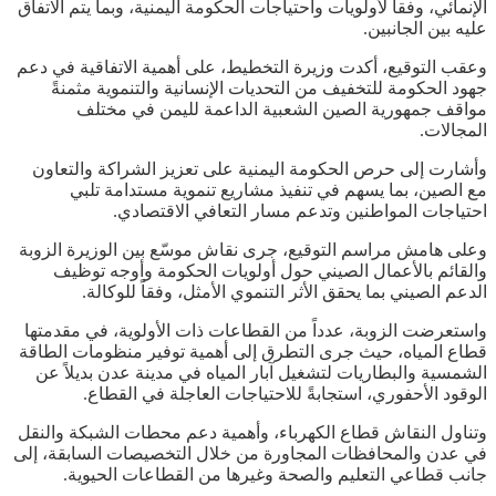
الإنمائي، وفقاً لأولويات واحتياجات الحكومة اليمنية، وبما يتم الاتفاق
عليه بين الجانبين.
وعقب التوقيع، أكدت وزيرة التخطيط، على أهمية الاتفاقية في دعم
جهود الحكومة للتخفيف من التحديات الإنسانية والتنموية مثمنةً
مواقف جمهورية الصين الشعبية الداعمة لليمن في مختلف
المجالات.
وأشارت إلى حرص الحكومة اليمنية على تعزيز الشراكة والتعاون
مع الصين، بما يسهم في تنفيذ مشاريع تنموية مستدامة تلبي
احتياجات المواطنين وتدعم مسار التعافي الاقتصادي.
وعلى هامش مراسم التوقيع، جرى نقاش موسّع بين الوزيرة الزوبة
والقائم بالأعمال الصيني حول أولويات الحكومة وأوجه توظيف
الدعم الصيني بما يحقق الأثر التنموي الأمثل، وفقاً للوكالة.
واستعرضت الزوبة، عدداً من القطاعات ذات الأولوية، في مقدمتها
قطاع المياه، حيث جرى التطرق إلى أهمية توفير منظومات الطاقة
الشمسية والبطاريات لتشغيل آبار المياه في مدينة عدن بديلاً عن
الوقود الأحفوري، استجابةً للاحتياجات العاجلة في القطاع.
وتناول النقاش قطاع الكهرباء، وأهمية دعم محطات الشبكة والنقل
في عدن والمحافظات المجاورة من خلال التخصيصات السابقة، إلى
جانب قطاعي التعليم والصحة وغيرها من القطاعات الحيوية.