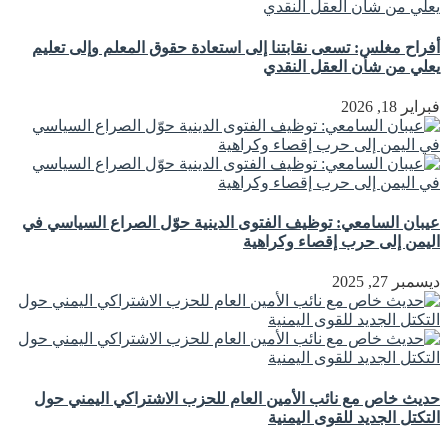
أفراح مغلس: تسعى نقابتنا إلى استعادة حقوق المعلم وإلى تعليم
يعلي من شأن العقل النقدي
فبراير 18, 2026
عيبان السامعي: توظيف الفتوى الدينية حوّل الصراع السياسي في
اليمن إلى حرب إقصاء وكراهية
ديسمبر 27, 2025
حديث خاص مع نائب الأمين العام للحزب الاشتراكي اليمني حول
التكتل الجديد للقوى اليمنية