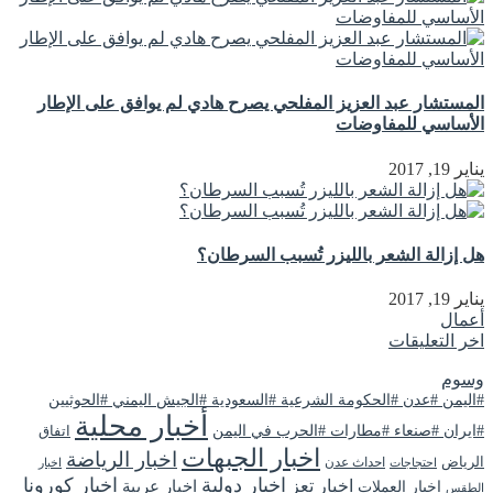
المستشار عبد العزيز المفلحي يصرح هادي لم يوافق على الإطار
الأساسي للمفاوضات
يناير 19, 2017
هل إزالة الشعر بالليزر تُسبب السرطان؟
يناير 19, 2017
أعمال
اخر التعليقات
وسوم
#اليمن #عدن #الحكومة الشرعية #السعودية #الجيش اليمني #الحوثيين
أخبار محلية
#ايران #صنعاء #مطارات #الحرب في اليمن
اتفاق
اخبار الجبهات
اخبار الرياضة
الرياض
احداث عدن
اخبار
احتجاجات
اخبار دولية
اخبار كورونا
اخبار تعز
اخبار عربية
اخبار العملات
الطقس