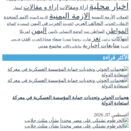
اخبار محلية
اراء و مقالات
اراء ومقالات
اسعار
الازمة اليمنية
الأزمة اليمنية
الامم المتحدة
العملات
الازمه اليمنيه
التحالف العربي
الحرب في اليمن
الانقلاب الحوثي
الحديدة
الضالع
السعودية
اليمن
المواطن
المواطن نت
الوضع الانساني باليمن
امريكا
تعز
انتهاكات
عدن
روسيا
تقارير
سوريا
صنعاء
ضحايا الحرب
فيروس
ترامب
متابعات اخبارية
مجتمع مدني
كورونا
متابعات وكالات
الأكثر قراءة
هجمات الحوثي وتحديات حماية المؤسسة العسكرية في معركة
استعادة الدولة
أغسطس 07, 2026