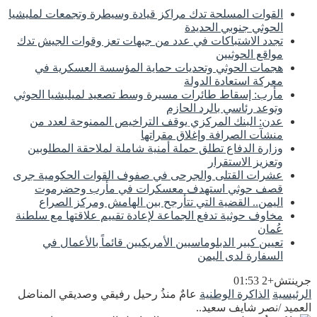
القوات المسلحة تدك مراكز قيادة وسيطرة وتجمعات لمليشيا
الحوثي جنوبي الحديدة
تجدد الاشتباكات في عدد من جبهات تعز وقوات الجيش تدك
مواقع الحوثيين
هجمات الحوثي وتحديات حماية المؤسسة العسكرية في
معركة استعادة الدولة
مأرب: إسقاط طائرات مسيرة وسط تصعيد لميليشيا الحوثي
وتوعد رئاسي بالرد الحازم
عدن: البنك المركزي يوقف التراخيص الممنوحة لعدد من
منشآت الصرافة وإغلاق مقراتها
وزارة الدفاع تطلق حملة أمنية شاملة لملاحقة المطلوبين
وتعزيز الاستقرار
عشرات القتلى والجرحى في صفوف القوات الحكومية جرى
قصف حوثي استهدف معسكرات في مأرب وحضرموت
اليمن.. القضية التي تتأرجح بين الهامش ومركز الصراع
مخاوف حوثية تدفع الجماعة لإعادة تقييم علاقتها مع سلطنة
عُمان
تعيين كبير الدبلوماسيين الأمريكيين قائماً بالأعمال في
السفارة لدى اليمن
جرينتش+2 01:53
الرئيسية
الذاكرة الوطنية
عامٌ منذُ رحيل رفيقي وصديقي المناضل
العميد /نصر شايف سعيد..