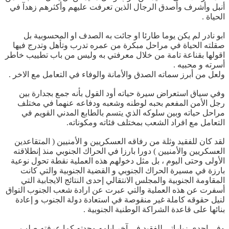
أنبل وأشرف وأصدق الرجال الذين تعرفت عليهم وأكثرهم زهدآ في
الحياة .
ابو نادر لم يكن يوما طارئا او جائت به الصدف او المحسوبية بل
صقلته الحياة في مراحل مبكرة من عمره تدرب وتأهل وتدرج فيها
اقولها بقناعة تامة من خلال معرفتي به وليس من باب تطييب خاطر
أسرته و محبيه .
ولعل من أبرز سماته الصدق والأمانة والوفاء في التعامل مع الاخر .
وفي سياق استعراض سيرة حياته أود القول بأنه جمع بجدارة بين
رجل الأمن المفعم بحبه لوطنه وشعبه ودفاعه عنهما في مختلف
مراحل حياته وبين سلوكه الذي يتسم بالطابع المدني القويم في
التعامل مع افراد الشعب بمختلف فئاته ومكوناته.
لقد كان للفقيد وثلة من رفاقه العسكريين و الأمنيين ( المتقاعدين
العسكريين والأمنيين ) دورا بارزا في الحراك الجنوبي منذ إنطلاقته
الأولى وحتى اليوم ، بل مثل دخولهم هذه العملية نقطة تحول نوعية
بارزة في مسيرة الحراك الجنوبي و القضية الجنوبية والتي كانت
المقاومة الجنوبية والمجلس الانتقالي إحدى النتائج الايجابية التي
أسفرت عن هذه العملية والتي عبرت عن ارادة شعب الجنوب التواق
لنيل حقوقه كاملة غير منقوصة في استعادة دولة الجنوب و إعادة
بنائها على قاعدة الشراكة الوطنية الجنوبية .
وفي احدى زياراتي للفقيد في آخر ايامه وجدته كما عرفته صلب