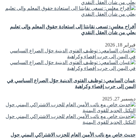
أفراح مغلس: تسعى نقابتنا إلى استعادة حقوق المعلم وإلى تعليم
يعلي من شأن العقل النقدي
فبراير 18, 2026
عيبان السامعي: توظيف الفتوى الدينية حوّل الصراع السياسي في
اليمن إلى حرب إقصاء وكراهية
ديسمبر 27, 2025
حديث خاص مع نائب الأمين العام للحزب الاشتراكي اليمني حول