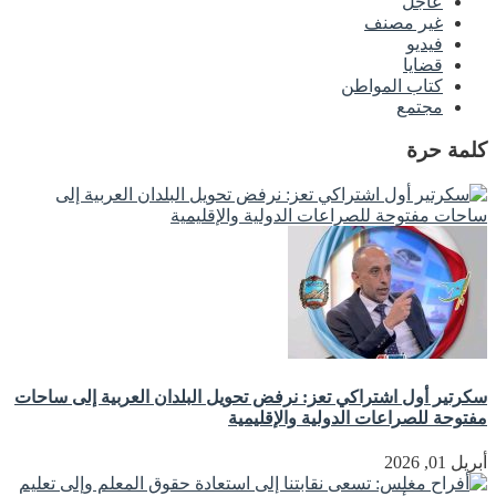
عاجل
غير مصنف
فيديو
قضايا
كتاب المواطن
مجتمع
كلمة حرة
سكرتير أول اشتراكي تعز: نرفض تحويل البلدان العربية إلى ساحات
مفتوحة للصراعات الدولية والإقليمية
أبريل 01, 2026