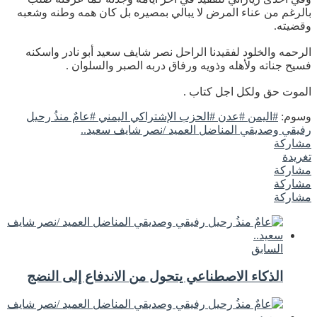
بالرغم من عناء المرض لا يبالي بمصيره بل كان همه وطنه وشعبه
وقضيته.
الرحمه والخلود لفقيدنا الراحل نصر شايف سعيد أبو نادر واسكنه
فسيح جناته ولأهله وذويه ورفاق دربه الصبر والسلوان .
الموت حق ولكل اجل كتاب .
وسوم:
#اليمن #عدن #الحزب الإشتراكي اليمني #عامٌ منذُ رحيل
رفيقي وصديقي المناضل العميد /نصر شايف سعيد..
مشاركة
تغريدة
مشاركة
مشاركة
مشاركة
السابق
الذكاء الاصطناعي يتحول من الاندفاع إلى النضج