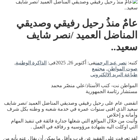
عامٌ منذُ رحيل رفيقي وصديقي
المناضل العميد /نصر شايف
سعيد..
كتبه:
نصر عبد الرحمن
فى:
أكتوبر 26, 2025
فى:
الذاكرة الوطنية
,
صوت المواطن
,
مجتمع
طباعة
البريد الالكترونى
المواطن نت- كتب الأستاذ/علي منصّر محمد
مستشار رئاسة الجمهورية
انقضى عام على رحيل رفيقي وصديقي المناضل العميد /نصر شايف
سعيد الذي افنى سنوات عمره في خدمة شعبه و وطنه بكل شرف
وأمانه و إخلاص
وأثبت من خلال المواقع التي شغلها جدارة فائقة في تنفيذ المهام
التي اوكلت اليه بشهادة مرؤوسيه و رفاقه في العمل .
لقد تعرفت على الفقيد عن قرب وأقل ما يمكن أن يقال عنه بأنه من