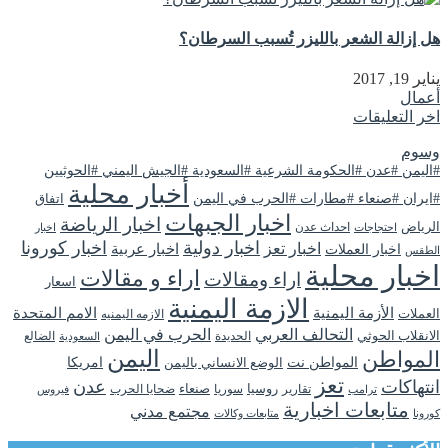
هل إزالة الشعر بالليزر تُسبب السرطان؟
يناير 19, 2017
أعمال
اخر التعليقات
وسوم
#اليمن #عدن #الحكومة الشرعية #السعودية #الجيش اليمني #الحوثيين
أخبار محلية
#ايران #صنعاء #مطارات #الحرب في اليمن
اتفاق
اخبار الجبهات
اخبار الرياضة
الرياض
احداث عدن
اخبار
احتجاجات
اخبار دولية
اخبار كورونا
اخبار تعز
اخبار عربية
اخبار العملات
الطقس
اخبار محلية
اراء و مقالات
اراء ومقالات
اسعار
الازمة اليمنية
الأزمة اليمنية
الامم المتحدة
العملات
الازمه اليمنيه
التحالف العربي
الحرب في اليمن
الانقلاب الحوثي
الحديدة
الضالع
السعودية
اليمن
المواطن
المواطن نت
الوضع الانساني باليمن
امريكا
تعز
انتهاكات
عدن
روسيا
تقارير
سوريا
صنعاء
ضحايا الحرب
فيروس
ترامب
متابعات اخبارية
مجتمع مدني
كورونا
متابعات وكالات