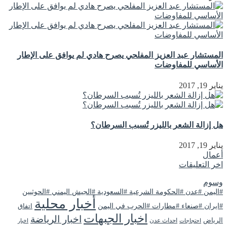
المستشار عبد العزيز المفلحي يصرح هادي لم يوافق على الإطار
الأساسي للمفاوضات
يناير 19, 2017
هل إزالة الشعر بالليزر تُسبب السرطان؟
يناير 19, 2017
أعمال
اخر التعليقات
وسوم
#اليمن #عدن #الحكومة الشرعية #السعودية #الجيش اليمني #الحوثيين
أخبار محلية
#ايران #صنعاء #مطارات #الحرب في اليمن
اتفاق
اخبار الجبهات
اخبار الرياضة
الرياض
احداث عدن
اخبار
احتجاجات