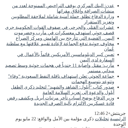
عدن: البنك المركزي يوقف التراخيص الممنوحة لعدد من
منشآت الصرافة وإغلاق مقراتها
وزارة الدفاع تطلق حملة أمنية شاملة لملاحقة المطلوبين
وتعزيز الاستقرار
عشرات القتلى والجرحى في صفوف القوات الحكومية جرى
قصف حوثي استهدف معسكرات في مأرب وحضرموت
اليمن.. القضية التي تتأرجح بين الهامش ومركز الصراع
مخاوف حوثية تدفع الجماعة لإعادة تقييم علاقتها مع سلطنة
عُمان
تعيين كبير الدبلوماسيين الأمريكيين قائماً بالأعمال في
السفارة لدى اليمن
مأرب: مقتل وإصابة 11 جندياً في هجمات حوثية وسط تصعيد
ميداني مستمر
جماعة الحوثي تعلن استهداف ناقلة النفط السعودية “وفاء”
وتتوعد بتوسيع الهجمات
صدور كتاب “أيلول: الشاهد والشهيد” لتخليد ذكرى الطفل
أيلول والدعوة إلى تعزيز السلامة العامة
وزير الدفاع يوضح أسباب تأخر مرتبات أبريل ويكشف رفض
قادة عسكريين الالتزام بآلية الصرف الجديدة
جرينتش+2 12:46
الرئيسية
تحليلات
ذكرى مؤلمة بين الأمل والواقع: 22 مايو يوم
الوحدة