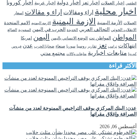
اخبار دولية
اخبار كورونا
اخبار تعز
اخبار عربية
اخبار العملات
الطقس
اخبار محلية
اراء و مقالات
اراء ومقالات
اسعار
الازمة اليمنية
الأزمة اليمنية
الامم المتحدة
العملات
الازمه اليمنيه
التحالف العربي
الحرب في اليمن
الانقلاب الحوثي
الحديدة
الضالع
السعودية
اليمن
المواطن
المواطن نت
الوضع الانساني باليمن
امريكا
تعز
انتهاكات
عدن
روسيا
تقارير
سوريا
صنعاء
ضحايا الحرب
فيروس
ترامب
متابعات اخبارية
مجتمع مدني
كورونا
متابعات وكالات
الأكثر قراءة
عدن: البنك المركزي يوقف التراخيص الممنوحة لعدد من منشآت
الصرافة وإغلاق مقراتها
أغسطس 06, 2026