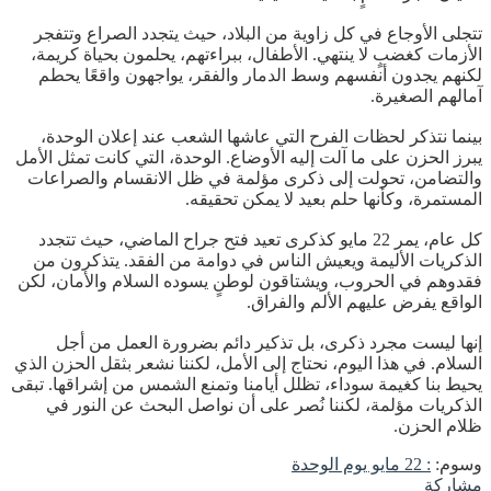
تتجلى الأوجاع في كل زاوية من البلاد، حيث يتجدد الصراع وتتفجر
الأزمات كغضبٍ لا ينتهي. الأطفال، ببراءتهم، يحلمون بحياة كريمة،
لكنهم يجدون أنفسهم وسط الدمار والفقر، يواجهون واقعًا يحطم
آمالهم الصغيرة.
بينما نتذكر لحظات الفرح التي عاشها الشعب عند إعلان الوحدة،
يبرز الحزن على ما آلت إليه الأوضاع. الوحدة، التي كانت تمثل الأمل
والتضامن، تحولت إلى ذكرى مؤلمة في ظل الانقسام والصراعات
المستمرة، وكأنها حلم بعيد لا يمكن تحقيقه.
كل عام، يمر 22 مايو كذكرى تعيد فتح جراح الماضي، حيث تتجدد
الذكريات الأليمة ويعيش الناس في دوامة من الفقد. يتذكرون من
فقدوهم في الحروب، ويشتاقون لوطنٍ يسوده السلام والأمان، لكن
الواقع يفرض عليهم الألم والفراق.
إنها ليست مجرد ذكرى، بل تذكير دائم بضرورة العمل من أجل
السلام. في هذا اليوم، نحتاج إلى الأمل، لكننا نشعر بثقل الحزن الذي
يحيط بنا كغيمة سوداء، تظلل أيامنا وتمنع الشمس من إشراقها. تبقى
الذكريات مؤلمة، لكننا نُصر على أن نواصل البحث عن النور في
ظلام الحزن.
وسوم:
: 22 مايو يوم الوحدة
مشاركة