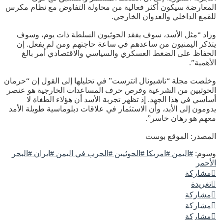
المعارضة سيكون أكثر فعالية من محاولة التفاوض مع نظام مكرس
للقمع الداخلي والعدوان الخارجي.
وزاد “مثل الأسد، سوف يفقد الحوثيون السلطة ذات يوم، وسوف
يتذكر اليمنيون من ساعدهم في ساعة حاجتهم ومن لم يفعل. إن
الحفاظ على الضغط العسكري والسياسي والاقتصادي أمر بالغ
الأهمية”.
وخلصت مجلة “ناشيونال انترست” في تحليلها إلى القول إن “حرمان
الحوثيين من الشرعية وفرص حرف المساعدات الخارجية هو عنصر
أساسي في هذا الجهد. إذ تظهر تجربة الأسد أن هؤلاء الطغاة لا
يدومون إلى الأبد، وأن الاستثمار في علاقات دبلوماسية طويلة الأمد
معهم هو رهان خاسر”.
المصدر: الموقع بوست
وسوم:
#اليمن #امريكا #الحوثيين #الحرب في اليمن #ايران #البحر
الأحمر
مشاركة
تغريدة
مشاركة
مشاركة
مشاركة