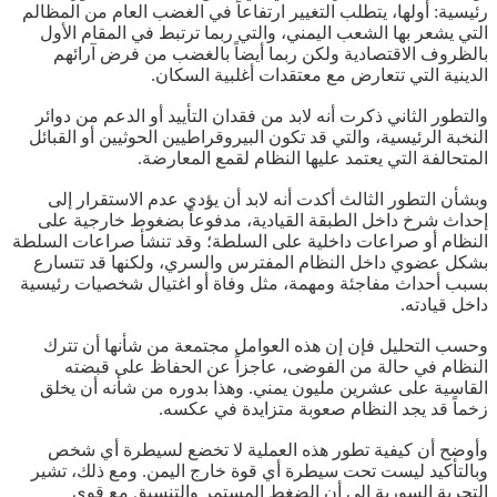
رئيسية: أولها، يتطلب التغيير ارتفاعاً في الغضب العام من المظالم
التي يشعر بها الشعب اليمني، والتي ربما ترتبط في المقام الأول
بالظروف الاقتصادية ولكن ربما أيضاً بالغضب من فرض آرائهم
الدينية التي تتعارض مع معتقدات أغلبية السكان.
والتطور الثاني ذكرت أنه لابد من فقدان التأييد أو الدعم من دوائر
النخبة الرئيسية، والتي قد تكون البيروقراطيين الحوثيين أو القبائل
المتحالفة التي يعتمد عليها النظام لقمع المعارضة.
وبشأن التطور الثالث أكدت أنه لابد أن يؤدي عدم الاستقرار إلى
إحداث شرخ داخل الطبقة القيادية، مدفوعاً بضغوط خارجية على
النظام أو صراعات داخلية على السلطة؛ وقد تنشأ صراعات السلطة
بشكل عضوي داخل النظام المفترس والسري، ولكنها قد تتسارع
بسبب أحداث مفاجئة ومهمة، مثل وفاة أو اغتيال شخصيات رئيسية
داخل قيادته.
وحسب التحليل فإن إن هذه العوامل مجتمعة من شأنها أن تترك
النظام في حالة من الفوضى، عاجزاً عن الحفاظ على قبضته
القاسية على عشرين مليون يمني. وهذا بدوره من شأنه أن يخلق
زخماً قد يجد النظام صعوبة متزايدة في عكسه.
وأوضح أن كيفية تطور هذه العملية لا تخضع لسيطرة أي شخص
وبالتأكيد ليست تحت سيطرة أي قوة خارج اليمن. ومع ذلك، تشير
التجربة السورية إلى أن الضغط المستمر والتنسيق مع قوى