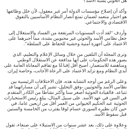
هل الحوثي يشبه الأسد؟
وأكد أن إصلاح مؤسسات الدولة أمر غير معقول، لأن خلل وظائفها
هو اختيار متعمد لضمان تمتع أنصار النظام الأساسيين بالتفوق
الاقتصادي والاجتماعي.
وأردف “لقد أدت المستويات المرتفعة من الفساد والاستغلال إلى
جعل نظامي الأسد والحوثي غير محبوبين بشدة، مما أجبرهما على
الاعتماد على أجهزة أمنية وحشية للحفاظ على السلطة”.
وترى المجلة أن التلقين من خلال وسائل الإعلام والتعليم، الذي
يصور هذه الحكومات على أنها مدافعة عن الاستقلال الوطني
ومناهضة للاستعمار، أصبح أقل إقناعًا مع تفاقم المعاناة العامة على
أيدي النظام ومع تزايد الاعتماد على الرعاة الأجانب، وخاصة إيران.
وعلى الرغم من أوجه التشابه هذه، فإن الاختلافات الرئيسية بين
نظامي الأسد والحوثيين -وفق التحليل- تشير إلى أن مساراتهما قد
تتباعد. فالقيادة الحوثية أصغر سنا وأكثر نشاطا من الكادر المتقدم
في السن في عهد الأسد. على سبيل المثال، يبلغ رئيس الاستخبارات
الحوثية عبد الحكيم الخيواني من العمر أقل من أربعين عاما، في
حين كان نظيره السوري حسام لوقا يقترب من الخامسة والستين
قبل سقوط الأسد.
وعلاوة على ذلك، بعد عشر سنوات من الاستيلاء على صنعاء، تقول