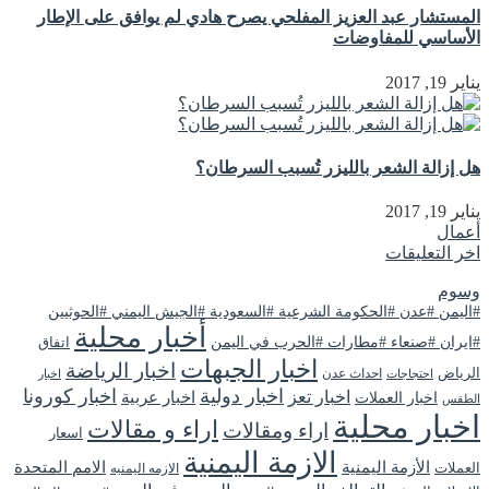
المستشار عبد العزيز المفلحي يصرح هادي لم يوافق على الإطار
الأساسي للمفاوضات
يناير 19, 2017
هل إزالة الشعر بالليزر تُسبب السرطان؟
يناير 19, 2017
أعمال
اخر التعليقات
وسوم
#اليمن #عدن #الحكومة الشرعية #السعودية #الجيش اليمني #الحوثيين
أخبار محلية
#ايران #صنعاء #مطارات #الحرب في اليمن
اتفاق
اخبار الجبهات
اخبار الرياضة
الرياض
احداث عدن
اخبار
احتجاجات
اخبار دولية
اخبار كورونا
اخبار تعز
اخبار عربية
اخبار العملات
الطقس
اخبار محلية
اراء و مقالات
اراء ومقالات
اسعار
الازمة اليمنية
الأزمة اليمنية
الامم المتحدة
العملات
الازمه اليمنيه