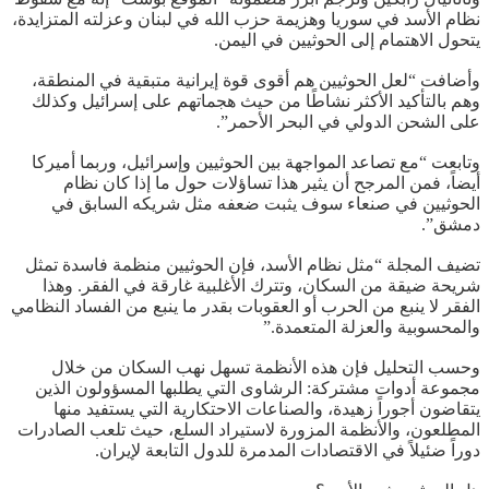
نظام الأسد في سوريا وهزيمة حزب الله في لبنان وعزلته المتزايدة،
يتحول الاهتمام إلى الحوثيين في اليمن.
وأضافت “لعل الحوثيين هم أقوى قوة إيرانية متبقية في المنطقة،
وهم بالتأكيد الأكثر نشاطًا من حيث هجماتهم على إسرائيل وكذلك
على الشحن الدولي في البحر الأحمر”.
وتابعت “مع تصاعد المواجهة بين الحوثيين وإسرائيل، وربما أميركا
أيضاً، فمن المرجح أن يثير هذا تساؤلات حول ما إذا كان نظام
الحوثيين في صنعاء سوف يثبت ضعفه مثل شريكه السابق في
دمشق”.
تضيف المجلة “مثل نظام الأسد، فإن الحوثيين منظمة فاسدة تمثل
شريحة ضيقة من السكان، وتترك الأغلبية غارقة في الفقر. وهذا
الفقر لا ينبع من الحرب أو العقوبات بقدر ما ينبع من الفساد النظامي
والمحسوبية والعزلة المتعمدة.”
وحسب التحليل فإن هذه الأنظمة تسهل نهب السكان من خلال
مجموعة أدوات مشتركة: الرشاوى التي يطلبها المسؤولون الذين
يتقاضون أجوراً زهيدة، والصناعات الاحتكارية التي يستفيد منها
المطلعون، والأنظمة المزورة لاستيراد السلع، حيث تلعب الصادرات
دوراً ضئيلاً في الاقتصادات المدمرة للدول التابعة لإيران.