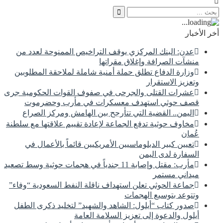
أخر الأخبار
عدن: البنك المركزي يوقف التراخيص الممنوحة لعدد من
منشآت الصرافة وإغلاق مقراتها
وزارة الدفاع تطلق حملة أمنية شاملة لملاحقة المطلوبين
وتعزيز الاستقرار
عشرات القتلى والجرحى في صفوف القوات الحكومية جرى
قصف حوثي استهدف معسكرات في مأرب وحضرموت
اليمن.. القضية التي تتأرجح بين الهامش ومركز الصراع
مخاوف حوثية تدفع الجماعة لإعادة تقييم علاقتها مع سلطنة
عُمان
تعيين كبير الدبلوماسيين الأمريكيين قائماً بالأعمال في
السفارة لدى اليمن
مأرب: مقتل وإصابة 11 جندياً في هجمات حوثية وسط تصعيد
ميداني مستمر
جماعة الحوثي تعلن استهداف ناقلة النفط السعودية “وفاء”
وتتوعد بتوسيع الهجمات
صدور كتاب “أيلول: الشاهد والشهيد” لتخليد ذكرى الطفل
أيلول والدعوة إلى تعزيز السلامة العامة