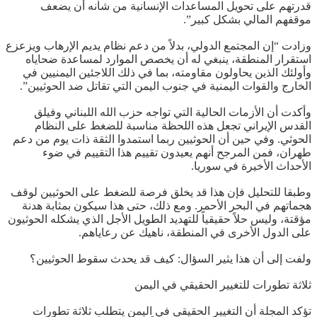
قدرتهم على تحويل المساعدات الإنسانية من شأنه أن يضعف
موقفهم المالي بشكل كبير”.
وزادت “إن المجتمع الدولي، بدلاً من دعم نظام يديم الإرهاب ويزعزع
استقرار المنطقة، ينبغي له أن يخصص الموارد لمساعدة ضحاياه
وأولئك الذين يحاولون مقاومته، بما في ذلك اللاجئين اليمنيين في
الخارج والقوات اليمنية في جنوب اليمن التي تقاتل ضد الحوثيين”.
وأكدت أن الأزمات الحالية التي تواجه حزب الله اللبناني وفيلق
القدس الإيراني تجعل هذه اللحظة مناسبة للضغط على النظام
الحوثي. وفي حين أن الحوثيين ربما استمدوا الثقة ذات يوم من دعم
طهران، فمن المرجح أنهم يعيدون تقييم هذا التقييم في ضوء
الأحداث الأخيرة في سوريا.
وطبقا للتحليل فإن هذا قد يخلق فرصة للضغط على الحوثيين لوقف
هجماتهم في البحر الأحمر. ومع ذلك، حتى هذا سيكون بمثابة هدنة
مؤقتة، وليس حلاً حقيقياً للتهديد الطويل الأجل الذي يشكله الحوثيون
على الدول الأخرى في المنطقة، ناهيك عن رعاياهم.
ولفت إلى أن هذا يثير السؤال: كيف قد يحدث سقوط الحوثيين؟
ثلاثة تطورات للتغيير الحقيقي في اليمن
تؤكد المجلة أن التغيير الحقيقي في اليمن يتطلب ثلاثة تطورات