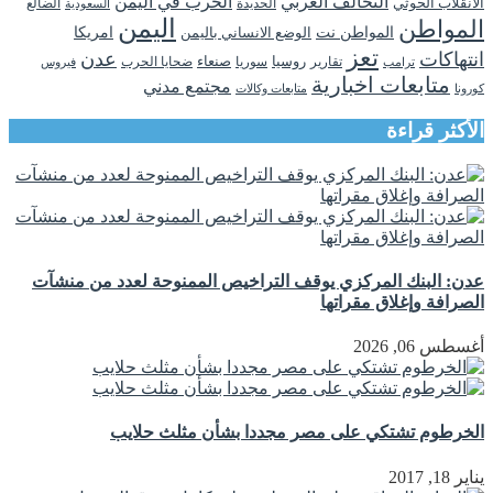
التحالف العربي
الحرب في اليمن
الانقلاب الحوثي
الحديدة
الضالع
السعودية
اليمن
المواطن
المواطن نت
الوضع الانساني باليمن
امريكا
تعز
انتهاكات
عدن
روسيا
تقارير
سوريا
صنعاء
ضحايا الحرب
فيروس
ترامب
متابعات اخبارية
مجتمع مدني
كورونا
متابعات وكالات
الأكثر قراءة
عدن: البنك المركزي يوقف التراخيص الممنوحة لعدد من منشآت
الصرافة وإغلاق مقراتها
أغسطس 06, 2026
الخرطوم تشتكي على مصر مجددا بشأن مثلث حلايب
يناير 18, 2017