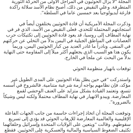
المجلة “لا يزال الحوثيون في المراحل الأولى من الحركة الثورية
المتطرفة. وعلى النقيض من ذلك، أصبح نظام الأسد سلالة راكدة
فارغة أيديولوجياً بعد خمسين عاما في السلطة”.
وذكرت المجلة الأمريكية أن قادة الحوثيين يختلفون أيضاً في
استجابتهم المحتملة للتحدي. فعلى النقيض من الأسد، الذي فر في
نهاية المطاف إلى روسيا، قد يعود قادة الحوثيين إلى تكتيكات حرب
العصابات في المناطق الجبلية في اليمن بدلاً من التخلي عن حركتهم
في المنفى. ونادراً ما غادر العديد من كبار الحوثيين اليمن، وربما
يكون هذا هو السبب الذي يجعلهم أكثر ميلاً إلى المقاومة حتى النهاية
بدلاً من البحث عن ملجأ في الخارج.
توقعات بانهيار منظومة الحوثي
واستدركت “في حين يظل بقاء الحوثيين على المدى الطويل غير
مؤكد، فإن نظامهم يواجه أزمة شرعية متنامية. فالشروخ في أسسه
تتسع، وتعتمد القيادة بشكل متزايد على العنف الوحشي لقمع
المعارضة. ويبدو الانهيار في نهاية المطاف محتملاً ولكنه ليس وشيكاً
بالضرورة”.
وتوقعت المجلة أن اتخاذ إجراءات حاسمة من جانب الجهات الفاعلة
الإقليمية والعالمية المعارضة للإرهاب الحوثي قد يؤدي إلى تسريع
سقوطهم. وقالت “ويتعين على الولايات المتحدة وإسرائيل وحلفائهما
تكثيف الضغوط السياسية والمالية والعسكرية على الحوثيين. فقطع