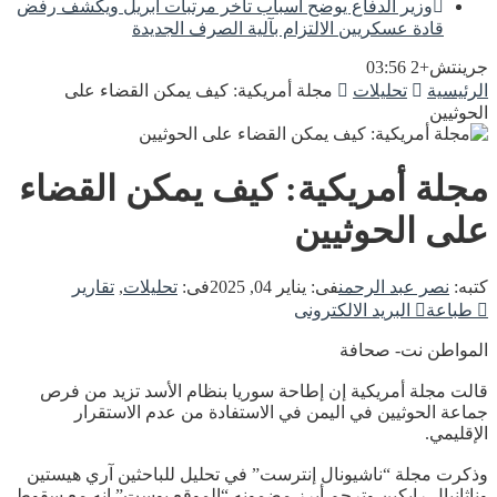
وزير الدفاع يوضح أسباب تأخر مرتبات أبريل ويكشف رفض
قادة عسكريين الالتزام بآلية الصرف الجديدة
جرينتش+2 03:56
الرئيسية
تحليلات
مجلة أمريكية: كيف يمكن القضاء على
الحوثيين
مجلة أمريكية: كيف يمكن القضاء
على الحوثيين
كتبه:
نصر عبد الرحمن
فى:
يناير 04, 2025
فى:
تحليلات
,
تقارير
طباعة
البريد الالكترونى
المواطن نت- صحافة
قالت مجلة أمريكية إن إطاحة سوريا بنظام الأسد تزيد من فرص
جماعة الحوثيين في اليمن في الاستفادة من عدم الاستقرار
الإقليمي.
وذكرت مجلة “ناشيونال إنترست” في تحليل للباحثين آري هيستين
وناثانيال رابكين وترجم أبرز مضمونه “الموقع بوست” إنه مع سقوط