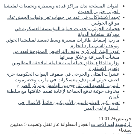
القوات المسلحة تدك مراكز قيادة وسيطرة وتجمعات لمليشيا
الحوثي جنوبي الحديدة
تجدد الاشتباكات في عدد من جبهات تعز وقوات الجيش تدك
مواقع الحوثيين
هجمات الحوثي وتحديات حماية المؤسسة العسكرية في
معركة استعادة الدولة
مأرب: إسقاط طائرات مسيرة وسط تصعيد لميليشيا الحوثي
وتوعد رئاسي بالرد الحازم
عدن: البنك المركزي يوقف التراخيص الممنوحة لعدد من
منشآت الصرافة وإغلاق مقراتها
وزارة الدفاع تطلق حملة أمنية شاملة لملاحقة المطلوبين
وتعزيز الاستقرار
عشرات القتلى والجرحى في صفوف القوات الحكومية جرى
قصف حوثي استهدف معسكرات في مأرب وحضرموت
اليمن.. القضية التي تتأرجح بين الهامش ومركز الصراع
مخاوف حوثية تدفع الجماعة لإعادة تقييم علاقتها مع سلطنة
عُمان
تعيين كبير الدبلوماسيين الأمريكيين قائماً بالأعمال في
السفارة لدى اليمن
جرينتش+2 11:01
الرئيسية
اهم الاحداث
انفجار اسطوانة غاز تقتل وتصيب 5 مدنيين
بصنعاء