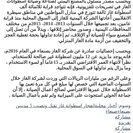
وبحسب مصدر مسئول بالمصنع اليمني لصناعة وصيانة اسطوانات
الغاز في تصريحات تلفزيونية، فإنه تتواجد قرابة ثلاثمائة ألف
اسطوانة غاز تالفة تتوزع في منازل المواطنين في مناطق سيطرة
الانقلابيين أعادتها الشركة اليمنية للغاز إلى السوق المحلية منذ قرابة
عامين، بعد تجميعها خلال السنوات 2013- 2014- 2015م من مختلف
المحافظات اليمنية ، وصدور محاضر إتلافها ، وبدلاً من أن تصل إلى
المصنع سواء للصيانة أو الإتلاف، تم إعادة تداولها بحجة تغطية العجز
والتخفيف من أزمة مادة الغاز المنزلي.
وبحسب إحصائيات صادرة عن شركة الغاز بصنعاء في العام 2016م،
فانه يوجد ما يزيد عن 12 مليون اسطوانة غير صالحة للاستخدام،
نظراً لانتهاء العمر الافتراضي المقدر بـ 15عاما أو لسوء الاستخدام ،
وما يزال يتم تداولها في السوق المحلية.
وعلى الرغم من مليارات الريالات التي وردت لشركة الغاز خلال
السنوات الماضية التي خصص لها مبلغ في كل مرة تعبئ بها
الاسطوانة خلال عمرها الافتراضي لصالح أعمال الصيانة ، إلا أن
جماعة الحوثي استحوذت على الميزانية ولم تقم بأعمال الصيانة .
وسوم:
أخبار محلية
انفجار اسطوانة غاز تقتل وتصيب 5 مدنيين
بصنعاء
صنعاء
مشاركة
تغريدة
مشاركة