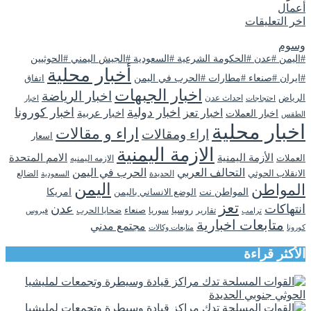
أعمال
اخر التعليقات
وسوم
#اليمن #عدن #الحكومة الشرعية #السعودية #الجيش اليمني #الحوثيين
أخبار محلية
#ايران #صنعاء #مطارات #الحرب في اليمن
اتفاق
اخبار الجبهات
اخبار الرياضة
الرياض
احداث عدن
اخبار
احتجاجات
اخبار دولية
اخبار كورونا
اخبار تعز
اخبار عربية
اخبار العملات
الطقس
اخبار محلية
اراء و مقالات
اراء ومقالات
اسعار
الازمة اليمنية
الأزمة اليمنية
الامم المتحدة
العملات
الازمه اليمنيه
التحالف العربي
الحرب في اليمن
الانقلاب الحوثي
الحديدة
الضالع
السعودية
اليمن
المواطن
المواطن نت
الوضع الانساني باليمن
امريكا
تعز
انتهاكات
عدن
روسيا
تقارير
سوريا
صنعاء
ضحايا الحرب
فيروس
ترامب
متابعات اخبارية
مجتمع مدني
كورونا
متابعات وكالات
الأكثر قراءة