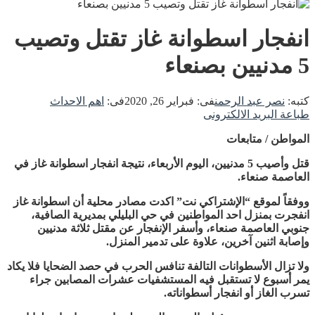
انفجار اسطوانة غاز تقتل وتصيب
5 مدنيين بصنعاء
كتبه:
نصر عبد الرحمن
فى:
فبراير 26, 2020
فى:
اهم الاحداث
طباعة
البريد الالكترونى
المواطن / متابعات
قتل وأصيب 5 مدنيين، اليوم الأربعاء، نتيجة انفجار اسطوانة غاز في
العاصمة صنعاء.
ووفقاً لموقع “الإشتراكي نت” اكدت مصادر محلية أن اسطوانة غاز
انفجرت بمنزل احد المواطنين في حي البليلي بمديرية الصافية،
جنوبي العاصمة صنعاء، وأسفر الإنفجار عن مقتل ثلاثة مدنيين
وإصابة اثنين آخرين، علاوة على تدمير المنزل.
ولا تزال الأسطوانات التالفة تنافس الحرب في حصد الضحايا فلا يكاد
يمر أسبوع لا تستقبل فيه المستشفيات عشرات المصابين جراء
تسرب الغاز أو انفجار أسطواناته.