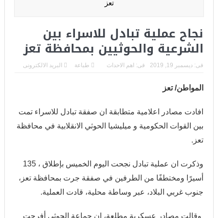
تعز
مأرب: إسقاط طائرات مسيرة وسط تصعيد لميليشيا الحوثي وتوعد
نجاح عملية تبادل للاسراء بين
رئاسي بالرد الحازم
الشرعية والحوثيين بمحافظة تعز
عدن: البنك المركزي يوقف التراخيص الممنوحة لعدد من منشآت
فى:
ديسمبر 19, 2019
فى:
اهم الاحداث
طباعة
البريد الالكترونى
الصرافة وإغلاق مقراتها
وزارة الدفاع تطلق حملة أمنية شاملة لملاحقة المطلوبين وتعزيز
المواطن/ تعز
الاستقرار
افادت مصادر اعلامية متطابقة ان صفقة تبادل للاسراء تمت
عشرات القتلى والجرحى في صفوف القوات الحكومية جرى قصف
بين القوات الحكومية و ميليشيا الحوثي الانقلابية في محافظة
تعز.
حوثي استهدف معسكرات في مأرب وحضرموت
اليمن.. القضية التي تتأرجح بين الهامش ومركز الصراع
وذكرت ان عملية تبادل نجحت اليوم الخميس بإطلاق ، 135
أسيرًا ومختطفًا من الطرفين في صفقة جرت بمحافظة تعز،
مخاوف حوثية تدفع الجماعة لإعادة تقييم علاقتها مع سلطنة عُمان
جنوب غربي البلاد، عبر وساطة محلية، قادت العملية.
تعيين كبير الدبلوماسيين الأمريكيين قائماً بالأعمال في السفارة لدى
اليمن
وقالت مصادر عسكرية مطلعة، إن جماعة الحوثي أفرجت