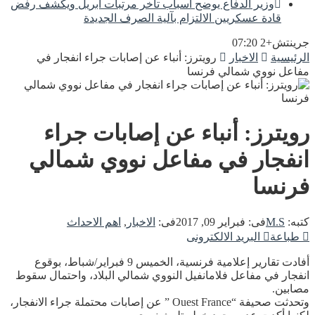
وزير الدفاع يوضح أسباب تأخر مرتبات أبريل ويكشف رفض
قادة عسكريين الالتزام بآلية الصرف الجديدة
جرينتش+2 07:20
الرئيسية
الاخبار
رويترز: أنباء عن إصابات جراء انفجار في
مفاعل نووي شمالي فرنسا
رويترز: أنباء عن إصابات جراء
انفجار في مفاعل نووي شمالي
فرنسا
كتبه:
M.S
فى:
فبراير 09, 2017
فى:
الاخبار
,
اهم الاحداث
طباعة
البريد الالكترونى
أفادت تقارير إعلامية فرنسية، الخميس 9 فبراير/شباط، بوقوع
انفجار في مفاعل فلامانفيل النووي شمالي البلاد، واحتمال سقوط
مصابين.
وتحدثت صحيفة “Ouest France ” عن إصابات محتملة جراء الانفجار،