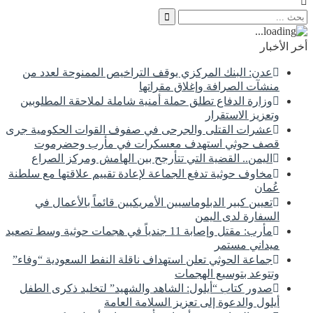
أخر الأخبار
عدن: البنك المركزي يوقف التراخيص الممنوحة لعدد من
منشآت الصرافة وإغلاق مقراتها
وزارة الدفاع تطلق حملة أمنية شاملة لملاحقة المطلوبين
وتعزيز الاستقرار
عشرات القتلى والجرحى في صفوف القوات الحكومية جرى
قصف حوثي استهدف معسكرات في مأرب وحضرموت
اليمن.. القضية التي تتأرجح بين الهامش ومركز الصراع
مخاوف حوثية تدفع الجماعة لإعادة تقييم علاقتها مع سلطنة
عُمان
تعيين كبير الدبلوماسيين الأمريكيين قائماً بالأعمال في
السفارة لدى اليمن
مأرب: مقتل وإصابة 11 جندياً في هجمات حوثية وسط تصعيد
ميداني مستمر
جماعة الحوثي تعلن استهداف ناقلة النفط السعودية “وفاء”
وتتوعد بتوسيع الهجمات
صدور كتاب “أيلول: الشاهد والشهيد” لتخليد ذكرى الطفل
أيلول والدعوة إلى تعزيز السلامة العامة