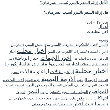
هل إزالة الشعر بالليزر تُسبب السرطان؟
يناير 19, 2017
أعمال
اخر التعليقات
وسوم
#اليمن #عدن #الحكومة الشرعية #السعودية #الجيش اليمني #الحوثيين
أخبار محلية
#ايران #صنعاء #مطارات #الحرب في اليمن
اتفاق
اخبار الجبهات
اخبار الرياضة
الرياض
احداث عدن
اخبار
احتجاجات
اخبار دولية
اخبار كورونا
اخبار تعز
اخبار عربية
اخبار العملات
الطقس
اخبار محلية
اراء و مقالات
اراء ومقالات
اسعار
الازمة اليمنية
الأزمة اليمنية
الامم المتحدة
العملات
الازمه اليمنيه
التحالف العربي
الحرب في اليمن
الانقلاب الحوثي
الحديدة
الضالع
السعودية
اليمن
المواطن
المواطن نت
الوضع الانساني باليمن
امريكا
تعز
انتهاكات
عدن
روسيا
تقارير
سوريا
صنعاء
ضحايا الحرب
فيروس
ترامب
متابعات اخبارية
مجتمع مدني
كورونا
متابعات وكالات