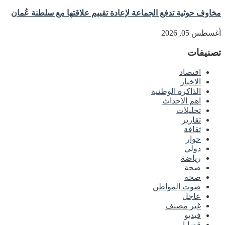
مخاوف حوثية تدفع الجماعة لإعادة تقييم علاقتها مع سلطنة عُمان
أغسطس 05, 2026
تصنيفات
اقتصاد
الاخبار
الذاكرة الوطنية
اهم الاحداث
تحليلات
تقارير
ثقافة
حوار
دولي
رياضة
صحة
صحة
صوت المواطن
عاجل
غير مصنف
فيديو
قضايا