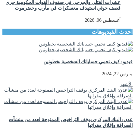
عشرات القتلى والجرحى في صفوف القوات الحكومية جرى
قصف حوثي استهدف معسكرات في مأرب وحضرموت
أغسطس 06, 2026
أحدث الفيديوهات
فيديو: كيف تحمي حساباتك الشخصية بخطوتين
مارس 22, 2024
الأشهر
عدن: البنك المركزي يوقف التراخيص الممنوحة لعدد من منشآت
الصرافة وإغلاق مقراتها