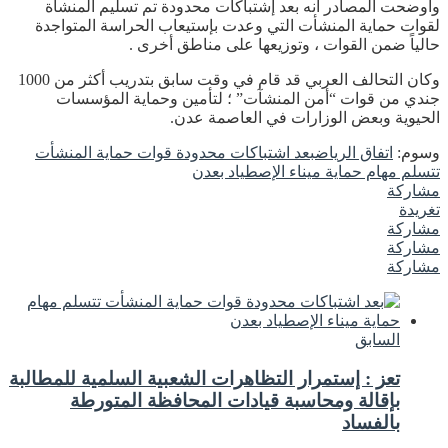
وأوضحت المصادر أنه بعد إشتباكات محدودة تم تسليم المنشأة
لقوات حماية المنشأت التي وعدت بإستيعاب الحراسة المتواجدة
حالياً ضمن القوات ، وتوزيعها على مناطق أخرى .
وكان التحالف العربي قد قام في وقت سابق بتدريب أكثر من 1000
جندي من قوات “أمن المنشآت” ؛ لتأمين وحماية المؤسسات
الحيوية وبعض الوزارات في العاصمة عدن.
وسوم:
اتفاق الرياض
بعد اشتباكات محدودة قوات حماية المنشأت
تتسلم مهام حماية ميناء الإصطياد بعدن
مشاركة
تغريدة
مشاركة
مشاركة
مشاركة
السابق
تعز : إستمرار التظاهرات الشعبية السلمية للمطالبة
بإقالة ومحاسبة قيادات المحافظة المتورطة
بالفساد