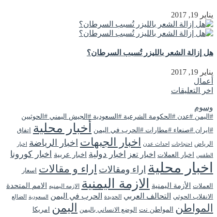
يناير 19, 2017
هل إزالة الشعر بالليزر تُسبب السرطان؟
يناير 19, 2017
أعمال
اخر التعليقات
وسوم
#اليمن #عدن #الحكومة الشرعية #السعودية #الجيش اليمني #الحوثيين
أخبار محلية
#ايران #صنعاء #مطارات #الحرب في اليمن
اتفاق
اخبار الجبهات
اخبار الرياضة
الرياض
احداث عدن
اخبار
احتجاجات
اخبار دولية
اخبار كورونا
اخبار تعز
اخبار عربية
اخبار العملات
الطقس
اخبار محلية
اراء و مقالات
اراء ومقالات
اسعار
الازمة اليمنية
الأزمة اليمنية
الامم المتحدة
العملات
الازمه اليمنيه
التحالف العربي
الحرب في اليمن
الانقلاب الحوثي
الحديدة
الضالع
السعودية
اليمن
المواطن
المواطن نت
الوضع الانساني باليمن
امريكا