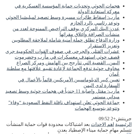
هجمات الحوثي وتحديات حماية المؤسسة العسكرية في
معركة استعادة الدولة
مأرب: إسقاط طائرات مسيرة وسط تصعيد لميليشيا الحوثي
وتوعد رئاسي بالرد الحازم
عدن: البنك المركزي يوقف التراخيص الممنوحة لعدد من
منشآت الصرافة وإغلاق مقراتها
وزارة الدفاع تطلق حملة أمنية شاملة لملاحقة المطلوبين
وتعزيز الاستقرار
عشرات القتلى والجرحى في صفوف القوات الحكومية جرى
قصف حوثي استهدف معسكرات في مأرب وحضرموت
اليمن.. القضية التي تتأرجح بين الهامش ومركز الصراع
مخاوف حوثية تدفع الجماعة لإعادة تقييم علاقتها مع سلطنة
عُمان
تعيين كبير الدبلوماسيين الأمريكيين قائماً بالأعمال في
السفارة لدى اليمن
مأرب: مقتل وإصابة 11 جندياً في هجمات حوثية وسط تصعيد
ميداني مستمر
جماعة الحوثي تعلن استهداف ناقلة النفط السعودية “وفاء”
وتتوعد بتوسيع الهجمات
جرينتش+2 09:52
الرئيسية
اهم الاحداث
بعد اشتباكات محدودة قوات حماية المنشأت
تتسلم مهام حماية ميناء الإصطياد بعدن