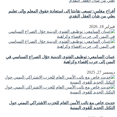
أفراح مغلس: تسعى نقابتنا إلى استعادة حقوق المعلم وإلى تعليم
يعلي من شأن العقل النقدي
فبراير 18, 2026
عيبان السامعي: توظيف الفتوى الدينية حوّل الصراع السياسي في
اليمن إلى حرب إقصاء وكراهية
ديسمبر 27, 2025
حديث خاص مع نائب الأمين العام للحزب الاشتراكي اليمني حول
التكتل الجديد للقوى اليمنية