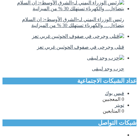
رئيس الوزراء اليمني لـ«الشرق الأوسط»: إن السلام
يتضاءل… والكهرباء تستهلك 30 % من الميزانية
قتلى وجرحى في صفوف الحوثيين غربي تعز
حزب وجد ليبقى
عداد الشبكات الاجتماعية
فيس بوك
0
المعجبين
تويتر
0
المتابعين
شبكات التواصل