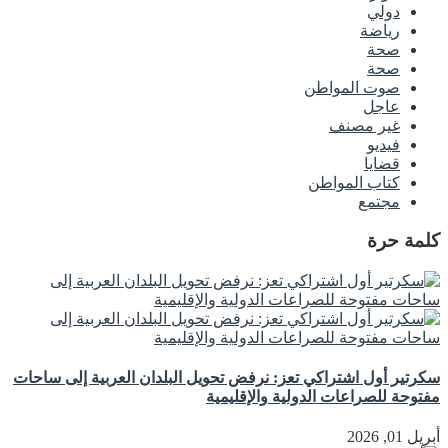
دولي
رياضة
صحة
صحة
صوت المواطن
عاجل
غير مصنف
فيديو
قضايا
كتاب المواطن
مجتمع
كلمة حرة
سكرتير أول اشتراكي تعز: نرفض تحويل البلدان العربية إلى ساحات
مفتوحة للصراعات الدولية والإقليمية
أبريل 01, 2026