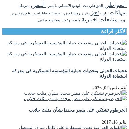
اليمن
المواطن
المواطن نت
الوضع الانساني باليمن
امريكا
تعز
انتهاكات
عدن
روسيا
تقارير
سوريا
صنعاء
ضحايا الحرب
فيروس
ترامب
متابعات اخبارية
مجتمع مدني
كورونا
متابعات وكالات
الأكثر قراءة
هجمات الحوثي وتحديات حماية المؤسسة العسكرية في معركة
استعادة الدولة
أغسطس 07, 2026
الخرطوم تشتكي على مصر مجددا بشأن مثلث حلايب
يناير 18, 2017