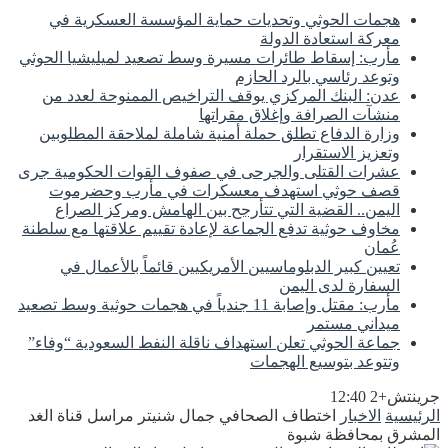
هجمات الحوثي وتحديات حماية المؤسسة العسكرية في
معركة استعادة الدولة
مأرب: إسقاط طائرات مسيرة وسط تصعيد لميليشيا الحوثي
وتوعد رئاسي بالرد الحازم
عدن: البنك المركزي يوقف التراخيص الممنوحة لعدد من
منشآت الصرافة وإغلاق مقراتها
وزارة الدفاع تطلق حملة أمنية شاملة لملاحقة المطلوبين
وتعزيز الاستقرار
عشرات القتلى والجرحى في صفوف القوات الحكومية جرى
قصف حوثي استهدف معسكرات في مأرب وحضرموت
اليمن.. القضية التي تتأرجح بين الهامش ومركز الصراع
مخاوف حوثية تدفع الجماعة لإعادة تقييم علاقتها مع سلطنة
عُمان
تعيين كبير الدبلوماسيين الأمريكيين قائماً بالأعمال في
السفارة لدى اليمن
مأرب: مقتل وإصابة 11 جندياً في هجمات حوثية وسط تصعيد
ميداني مستمر
جماعة الحوثي تعلن استهداف ناقلة النفط السعودية “وفاء”
وتتوعد بتوسيع الهجمات
جرينتش+2 12:40
الرئيسية
الاخبار
اختطاف الصحافي جمال شنيتر مراسل قناة الغد
المشرق بمحافظة شبوة