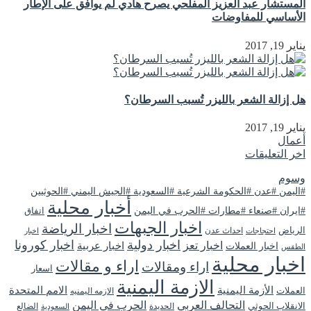
المستشار عبد العزيز المفلحي يصرح هادي لم يوافق على الإطار
الأساسي للمفاوضات
يناير 19, 2017
هل إزالة الشعر بالليزر تُسبب السرطان؟
يناير 19, 2017
أعمال
اخر التعليقات
وسوم
#اليمن #عدن #الحكومة الشرعية #السعودية #الجيش اليمني #الحوثيين
أخبار محلية
#ايران #صنعاء #مطارات #الحرب في اليمن
اتفاق
اخبار الجبهات
اخبار الرياضة
الرياض
احداث عدن
اخبار
احتجاجات
اخبار دولية
اخبار كورونا
اخبار تعز
اخبار عربية
اخبار العملات
الطقس
اخبار محلية
اراء و مقالات
اراء ومقالات
اسعار
الازمة اليمنية
الأزمة اليمنية
الامم المتحدة
العملات
الازمه اليمنيه
التحالف العربي
الحرب في اليمن
الانقلاب الحوثي
الحديدة
الضالع
السعودية