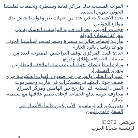
القوات المسلحة تدك مراكز قيادة وسيطرة وتجمعات لمليشيا
الحوثي جنوبي الحديدة
تجدد الاشتباكات في عدد من جبهات تعز وقوات الجيش تدك
مواقع الحوثيين
هجمات الحوثي وتحديات حماية المؤسسة العسكرية في
معركة استعادة الدولة
مأرب: إسقاط طائرات مسيرة وسط تصعيد لميليشيا الحوثي
وتوعد رئاسي بالرد الحازم
عدن: البنك المركزي يوقف التراخيص الممنوحة لعدد من
منشآت الصرافة وإغلاق مقراتها
وزارة الدفاع تطلق حملة أمنية شاملة لملاحقة المطلوبين
وتعزيز الاستقرار
عشرات القتلى والجرحى في صفوف القوات الحكومية جرى
قصف حوثي استهدف معسكرات في مأرب وحضرموت
اليمن.. القضية التي تتأرجح بين الهامش ومركز الصراع
مخاوف حوثية تدفع الجماعة لإعادة تقييم علاقتها مع سلطنة
عُمان
تعيين كبير الدبلوماسيين الأمريكيين قائماً بالأعمال في
السفارة لدى اليمن
جرينتش+2 03:27
الرئيسية
ضحايا الحرب