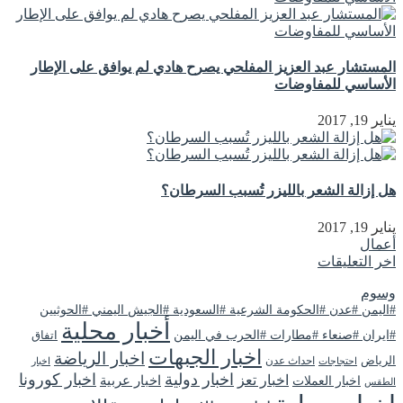
المستشار عبد العزيز المفلحي يصرح هادي لم يوافق على الإطار
الأساسي للمفاوضات
يناير 19, 2017
هل إزالة الشعر بالليزر تُسبب السرطان؟
يناير 19, 2017
أعمال
اخر التعليقات
وسوم
#اليمن #عدن #الحكومة الشرعية #السعودية #الجيش اليمني #الحوثيين
أخبار محلية
#ايران #صنعاء #مطارات #الحرب في اليمن
اتفاق
اخبار الجبهات
اخبار الرياضة
الرياض
احداث عدن
اخبار
احتجاجات
اخبار دولية
اخبار كورونا
اخبار تعز
اخبار عربية
اخبار العملات
الطقس