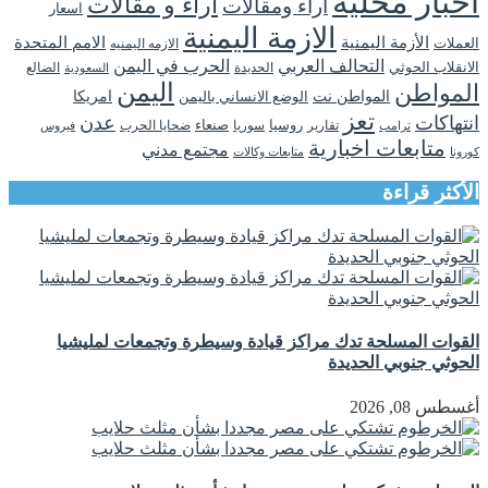
اخبار محلية
اراء و مقالات
اراء ومقالات
اسعار
الازمة اليمنية
الأزمة اليمنية
الامم المتحدة
العملات
الازمه اليمنيه
التحالف العربي
الحرب في اليمن
الانقلاب الحوثي
الحديدة
الضالع
السعودية
اليمن
المواطن
المواطن نت
الوضع الانساني باليمن
امريكا
تعز
انتهاكات
عدن
روسيا
تقارير
سوريا
صنعاء
ضحايا الحرب
فيروس
ترامب
متابعات اخبارية
مجتمع مدني
كورونا
متابعات وكالات
الأكثر قراءة
القوات المسلحة تدك مراكز قيادة وسيطرة وتجمعات لمليشيا
الحوثي جنوبي الحديدة
أغسطس 08, 2026