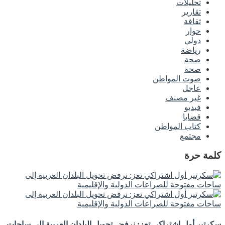
تحليلات
تقارير
ثقافة
حوار
دولي
رياضة
صحة
صحة
صوت المواطن
عاجل
غير مصنف
فيديو
قضايا
كتاب المواطن
مجتمع
كلمة حرة
سكرتير أول اشتراكي تعز: نرفض تحويل البلدان العربية إلى ساحات