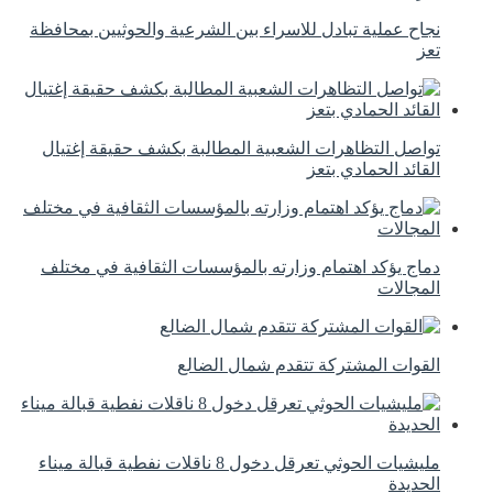
نجاح عملية تبادل للاسراء بين الشرعية والحوثيين بمحافظة
تعز
تواصل التظاهرات الشعبية المطالبة بكشف حقيقة إغتيال
القائد الحمادي بتعز
دماج يؤكد اهتمام وزارته بالمؤسسات الثقافية في مختلف
المجالات
القوات المشتركة تتقدم شمال الضالع
مليشيات الحوثي تعرقل دخول 8 ناقلات نفطية قبالة ميناء
الحديدة