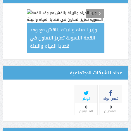
م منزل احد
وزير المياه والبيئة يناقش مع وفد
في المعافر
القمة النسوية تعزيز التعاون في
قضايا المياه والبيئة
إسقاط طائر
عداد الشبكات الاجتماعية
فيس بوك
تويتر
0
0
المعجبين
المتابعين