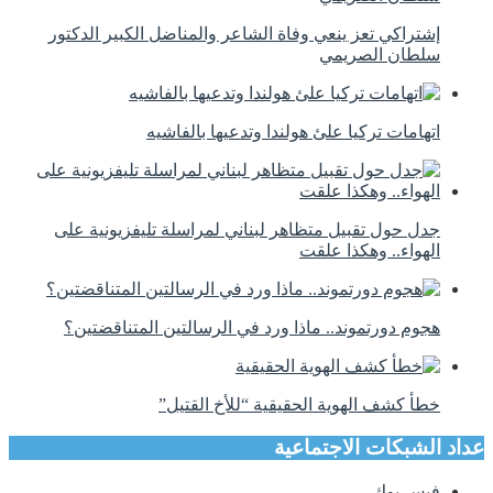
إشتراكي تعز ينعي وفاة الشاعر والمناضل الكبير الدكتور
سلطان الصريمي
اتهامات تركيا علئ هولندا وتدعيها بالفاشيه
جدل حول تقبيل متظاهر لبناني لمراسلة تليفزيونية على
الهواء.. وهكذا علقت
هجوم دورتموند.. ماذا ورد في الرسالتين المتناقضتين؟
خطأ كشف الهوية الحقيقية “للأخ القتيل”
عداد الشبكات الاجتماعية
فيس بوك