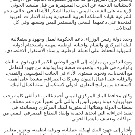
الاستثنائية الناجمة عن الحرب المستمرة من قبل مليشيا الحوثي
الإرهابية على الشعب اليمني، مقدماً الشكر للأشقاء في تحالف دعم
الشرعية بقيادة المملكة العربية السعودية ودولة الامارات العربية
المتحدة على دعمهما السخي والمستمر لليمن وشعبها وفي كل
المجالات.
وجدد دولة رئيس الوزراء، دعم الحكومة لعمل وجهود واستقلالية
البنك المركزي والقيام بواجباته الوطنية بمهنية واستخدام أدواته
التمويلية للحفاظ على العملة الوطنية، وإسناد الاستقرار الاقتصادي.
ونوه الدكتور بن مبارك، إلى الدور الوطني الكبير الذي يقوم به البنك
وكوادره في ظروف وتحديات صعبة وما يبذلونه من جهود للتعامل
مع التحديات، وتجويد مستوى الأداء في الجانب المؤسسي والنقدي،
والرقابة على اعمال البنوك وشركات الصرافة، مشدداً على أهمية
الاستفادة من برامج التعاون الدولي لاستكمال أتمتة اعمال البنك.
وكان محافظ البنك المركزي اليمني أحمد غالب، قد ألقى كلمة رحب
فيها بزيارة دولة رئيس الوزراء والتي تأتي تعبيراً عن دعم مختلف
سلطات الدولة وهيئاتها الدستورية للبنك المركزي ومساندته في
تنفيذ اجراءاته التي اتخذها لحماية وإنقاذ القطاع المصرفي اليمني من
انتهاكات وتعسف مليشيا الحوثي.
وأشار إلى جهود البنك لهيكلة عملياته، وترقية انظمته، وتعزيز معايير