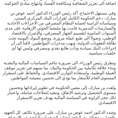
اضافة الى تعزيز الشفافية ومكافحة الفساد وانتهاج مبادئ الحوكمة.
وفي مستهل الاجتماع، أكد رئيس الوزراء الدكتور أحمد عوض بن
مبارك، دعم الحكومة الكامل لقرارات البنك المركزي اليمني،
وسياساته الرامية لحماية النظام المصرفي من الاجراءات الاحادية
والممارسات التدميرية قامت بها مليشيا الحوثي الإرهابية على مدى
السنوات الماضية لتقسيم الجهاز المصرفي، والإضرار بالاقتصاد
الوطني، وصولاً الى طبع عملة مزورة، ووضع البنوك اليمنية تحت
طائلة العقوبات الدولية، ونهب مدخرات المواطنين، لافتاً الى أن
إجراءات البنك سيادية وذات طابع نقدي ومصرفي وليس لها أي
خلفيات سياسية.
وتطرق رئيس الوزراء، الى ضرورة تناغم السياسات المالية والنقدية
وبناء علاقة تكاملية بين الحكومة والبنك، بما يسهم في تعزيز موقف
العملة الوطنية، واستعادة التوازن الاقتصادي، والحفاظ على استقرار
المستوى العام للأسعار بما يؤدي الى تحسين معيشة المواطنين.
ولفت بن مبارك، إلى مضي الحكومة في تطوير إيراداتها وتحسين
مستوى التحصيل وترشيد الانفاق، وتنفيذ إصلاحات شاملة، واعتبار
ذلك حجر الزاوية في السياسة المالية بهدف تعزيز الاستقرار
الاقتصادي.
وشدد الدكتور احمد عوض بن مبارك، على ضرورة تكاتف كل الجهود
والعمل بروح الفريق الواحد لتجاوز الصعوبات الناتجة عن الاوضاع