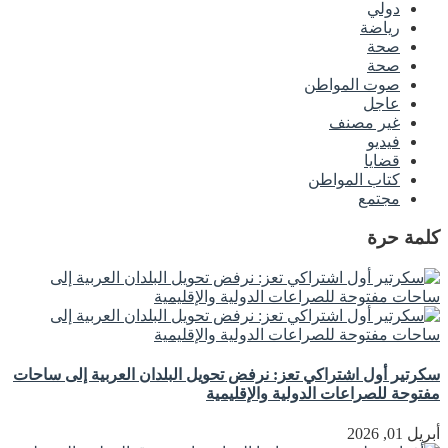
دولي
رياضة
صحة
صحة
صوت المواطن
عاجل
غير مصنف
فيديو
قضايا
كتاب المواطن
مجتمع
كلمة حرة
سكرتير أول اشتراكي تعز: نرفض تحويل البلدان العربية إلى ساحات
مفتوحة للصراعات الدولية والإقليمية
أبريل 01, 2026