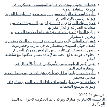
هجمات الحوثي وتحديات حماية المؤسسة العسكرية في
معركة استعادة الدولة
مأرب: إسقاط طائرات مسيرة وسط تصعيد لميليشيا الحوثي
وتوعد رئاسي بالرد الحازم
عدن: البنك المركزي يوقف التراخيص الممنوحة لعدد من
منشآت الصرافة وإغلاق مقراتها
وزارة الدفاع تطلق حملة أمنية شاملة لملاحقة المطلوبين
وتعزيز الاستقرار
عشرات القتلى والجرحى في صفوف القوات الحكومية جرى
قصف حوثي استهدف معسكرات في مأرب وحضرموت
اليمن.. القضية التي تتأرجح بين الهامش ومركز الصراع
مخاوف حوثية تدفع الجماعة لإعادة تقييم علاقتها مع سلطنة
عُمان
تعيين كبير الدبلوماسيين الأمريكيين قائماً بالأعمال في
السفارة لدى اليمن
مأرب: مقتل وإصابة 11 جندياً في هجمات حوثية وسط تصعيد
ميداني مستمر
جماعة الحوثي تعلن استهداف ناقلة النفط السعودية “وفاء”
وتتوعد بتوسيع الهجمات
جرينتش+2 09:07
الرئيسية
الاخبار
بن مبارك ويؤكد دعم الحكومة لإجراءات البنك
المركزي