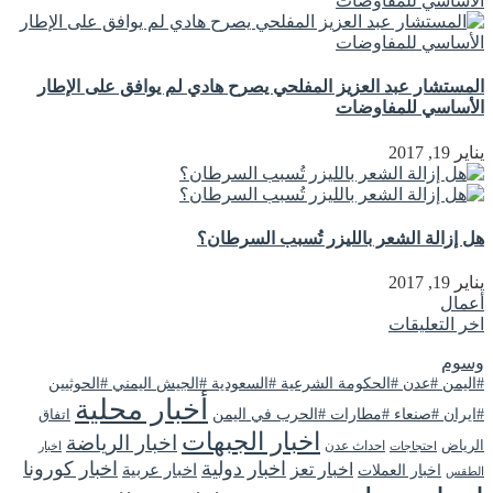
المستشار عبد العزيز المفلحي يصرح هادي لم يوافق على الإطار
الأساسي للمفاوضات
يناير 19, 2017
هل إزالة الشعر بالليزر تُسبب السرطان؟
يناير 19, 2017
أعمال
اخر التعليقات
وسوم
#اليمن #عدن #الحكومة الشرعية #السعودية #الجيش اليمني #الحوثيين
أخبار محلية
#ايران #صنعاء #مطارات #الحرب في اليمن
اتفاق
اخبار الجبهات
اخبار الرياضة
الرياض
احداث عدن
اخبار
احتجاجات
اخبار دولية
اخبار كورونا
اخبار تعز
اخبار عربية
اخبار العملات
الطقس