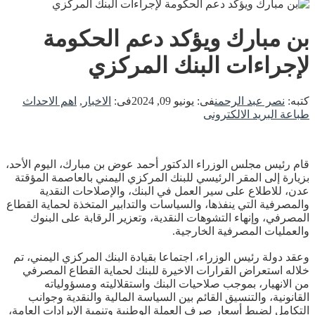
بن مبارك ويؤكد دعم الحكومة
لإجراءات البنك المركزي
كتبه:
نصر عبد الرحمن
فى:
يونيو 09, 2024
فى:
الاخبار
,
اهم الاحداث
طباعة
البريد الالكترونى
قام رئيس مجلس الوزراء الدكتور أحمد عوض بن مبارك، اليوم الأحد،
بزيارة إلى المقر الرئيسي للبنك المركزي اليمني بالعاصمة المؤقتة
عدن، للاطلاع على سير العمل في البنك، والإصلاحات النقدية
والمصرفية التي ينفذها، والسياسات والتدابير المتخذة لحماية القطاع
المصرفي، وإنهاء التشوهات النقدية، وتعزير الرقابة على البنوك
والعمليات المصرفية الخارجية.
وعقد دولة رئيس الوزراء، اجتماعا بقيادة البنك المركزي اليمني، تم
خلاله استعراض القرارات الاخيرة للبنك لحماية القطاع المصرفي
من الانهيار، بموجب صلاحيات البنك واستقلاليته ومسؤولياته
القانونية، والتنسيق القائم بين السياسة المالية والنقدية وجوانب
التكامل لضبط أسعار صرف العملة الوطنية وتنمية الإيرادات العامة،