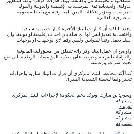
الشفافية والحوكمة في وظائفه، وبناء قدرات كوادره وفقاً للمعايير
الدولية، واستعادة ثقة المؤسسات الإقليمية والدولية والبنوك
المراسلة، وتعزيز علاقات اليمن المصرفية مع بقية المنظومة
المصرفية العالمية.
وجدد التأكيد أن قرارات البنك الأخيرة قرارات يمنية سيادية
واقتصادية نقدية ليس لها أي صلة بأي احداث إقليمية او دولية، وان
البنك يعمل وفقاً للقوانين وليس وفقاً لاي توجيهات او توجهات.
واوضح ان عمل البنك وقراراته تنطلق من مسؤوليته القانونية
والتزاماته المهنية وحرصه على سلامة المؤسسات الوطنية التي تقع
تحت إشرافه ورقابته.
كما أكد محافظ البنك المركزي أن قرارات البنك سارية واجراءاته
تسير وفقا للخطة التنفيذية المقرة.
وسوم:
بن مبارك ويؤكد دعم الحكومة لإجراءات البنك المركزي
مشاركة
تغريدة
مشاركة
مشاركة
مشاركة