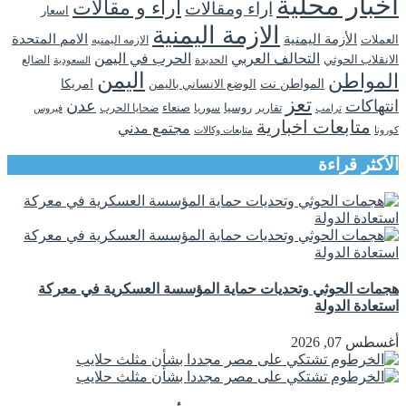
اخبار محلية
اراء و مقالات
اراء ومقالات
اسعار
الازمة اليمنية
الأزمة اليمنية
الامم المتحدة
العملات
الازمه اليمنيه
التحالف العربي
الحرب في اليمن
الانقلاب الحوثي
الحديدة
الضالع
السعودية
اليمن
المواطن
المواطن نت
الوضع الانساني باليمن
امريكا
تعز
انتهاكات
عدن
روسيا
تقارير
سوريا
صنعاء
ضحايا الحرب
فيروس
ترامب
متابعات اخبارية
مجتمع مدني
كورونا
متابعات وكالات
الأكثر قراءة
هجمات الحوثي وتحديات حماية المؤسسة العسكرية في معركة
استعادة الدولة
أغسطس 07, 2026