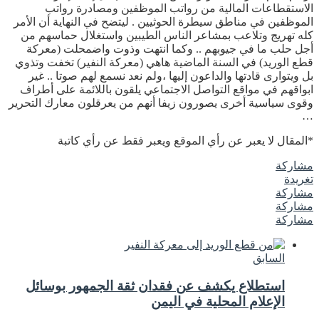
الاستقطاعات المالية من رواتب الموظفين ومصادرة رواتب
الموظفين في مناطق سيطرة الحوثيين . ليتضح في النهاية أن الأمر
كله تهريج وتلاعب بمشاعر الناس الطيبين واستغلال حماسهم من
أجل حلب ما في جيوبهم .. وكما انتهت وذوت واضمحلت (معركة
قطع الوريد) في السنة الماضية هاهي (معركة النفير) تخفت وتذوي
بل ويتوارى قادتها والداعون إليها ،ولم نعد نسمع لهم صوتا .. غير
ابواقهم في مواقع التواصل الاجتماعي يلقون باللائمة على أطراف
وقوى سياسية أخرى يصورون زيفا أنهم من يعرقلون معارك التحرير
…
*المقال لا يعبر عن رأي الموقع ويعبر فقط عن رأي كاتبة
مشاركة
تغريدة
مشاركة
مشاركة
مشاركة
السابق
استطلاع يكشف عن فقدان ثقة الجمهور بوسائل
الإعلام المحلية في اليمن