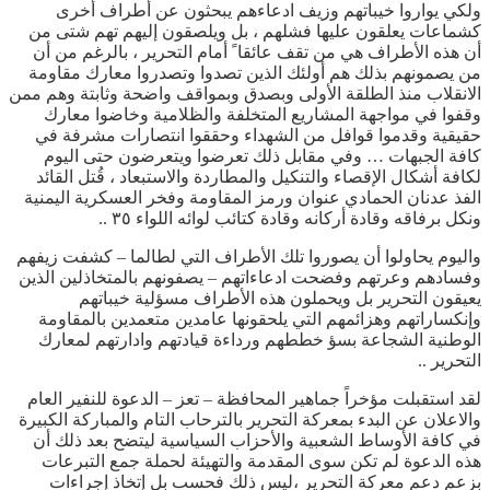
ولكي يواروا خيباتهم وزيف ادعاءهم يبحثون عن أطراف أخرى
كشماعات يعلقون عليها فشلهم ، بل ويلصقون إليهم تهم شتى من
أن هذه الأطراف هي من تقف عائقا ً أمام التحرير ، بالرغم من أن
من يصمونهم بذلك هم أولئك الذين تصدوا وتصدروا معارك مقاومة
الانقلاب منذ الطلقة الأولى وبصدق وبمواقف واضحة وثابتة وهم ممن
وقفوا في مواجهة المشاريع المتخلفة والظلامية وخاضوا معارك
حقيقية وقدموا قوافل من الشهداء وحققوا انتصارات مشرفة في
كافة الجبهات … وفي مقابل ذلك تعرضوا ويتعرضون حتى اليوم
لكافة أشكال الإقصاء والتنكيل والمطاردة والاستبعاد ، قُتل القائد
الفذ عدنان الحمادي عنوان ورمز المقاومة وفخر العسكرية اليمنية
ونكل برفاقه وقادة أركانه وقادة كتائب لوائه اللواء ٣٥ ..
واليوم يحاولوا أن يصوروا تلك الأطراف التي لطالما – كشفت زيفهم
وفسادهم وعرتهم وفضحت ادعاءاتهم – يصفونهم بالمتخاذلين الذين
يعيقون التحرير بل ويحملون هذه الأطراف مسؤلية خيباتهم
وإنكساراتهم وهزائمهم التي يلحقونها عامدين متعمدين بالمقاومة
الوطنية الشجاعة بسؤ خططهم ورداءة قيادتهم وادارتهم لمعارك
التحرير ..
لقد استقبلت مؤخراً جماهير المحافظة – تعز – الدعوة للنفير العام
والاعلان عن البدء بمعركة التحرير بالترحاب التام والمباركة الكبيرة
في كافة الأوساط الشعبية والأحزاب السياسية ليتضح بعد ذلك أن
هذه الدعوة لم تكن سوى المقدمة والتهيئة لحملة جمع التبرعات
بزعم دعم معركة التحرير ،ليس ذلك فحسب بل إتخاذ إجراءات