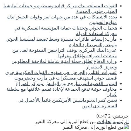
القوات المسلحة تدك مراكز قيادة وسيطرة وتجمعات لمليشيا
الحوثي جنوبي الحديدة
تجدد الاشتباكات في عدد من جبهات تعز وقوات الجيش تدك
مواقع الحوثيين
هجمات الحوثي وتحديات حماية المؤسسة العسكرية في
معركة استعادة الدولة
مأرب: إسقاط طائرات مسيرة وسط تصعيد لميليشيا الحوثي
وتوعد رئاسي بالرد الحازم
عدن: البنك المركزي يوقف التراخيص الممنوحة لعدد من
منشآت الصرافة وإغلاق مقراتها
وزارة الدفاع تطلق حملة أمنية شاملة لملاحقة المطلوبين
وتعزيز الاستقرار
عشرات القتلى والجرحى في صفوف القوات الحكومية جرى
قصف حوثي استهدف معسكرات في مأرب وحضرموت
اليمن.. القضية التي تتأرجح بين الهامش ومركز الصراع
مخاوف حوثية تدفع الجماعة لإعادة تقييم علاقتها مع سلطنة
عُمان
تعيين كبير الدبلوماسيين الأمريكيين قائماً بالأعمال في
السفارة لدى اليمن
جرينتش+2 01:47
الرئيسية
تحليلات
من قطع الوريد إلى معركة النفير