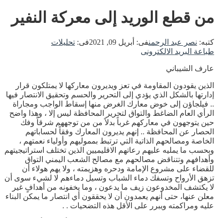
من قطع الوريد إلى معركة النفير
كتبه:
نصر عبد الرحمن
فى:
أبريل 09, 2021
فى:
تحليلات
طباعة
البريد الالكترونى
عارف الشيباني
الذين يقودون المقاومة في تعز ويديرون معاركها لا يمتلكون قرار
إدارتها بالشكل الذي يؤدي إلى التحرير والحسم وتحقيق الانتصار فيها
.. فيلجاؤن إلى خوض معارك الغرض منها إسقاط الواجب ومجاراة
الرأي العام الضاغط والتواق لتحرير المحافظة ليس إلا ، وهذا واضح
حين يتوجهون في معاركهم غرباً بدلاً من من توجههم شرقاً وفك
الحصار عن المحافظة .. إنهم يديرون المعارك وفقاً لحساباتهم
الخاصة ومصالحهم الذاتية التي ترتبط بمموليهم وأولياء نعمتهم ،
وبحسب ما يمليه عليهم رعاتهم الاقليميين الذين تختلف استراتيجيتهم
وأهدافهم وتتناقض مصالحهم مع مصالح الشعب اليمني التواق
للقضاء على مشروع الإمامة ودحره وهزيمته ، ولا يهم هولاء أن
تزهق الأرواح وتسفك دماء الشباب وتسيل دماءهم لا لشيء سوى أن
لا يكتشف المخدوعون زيف ما يدعون ، وما يخفونه من أهدافٍ غير
معلن عنها، حتى أنهم يعمدون أن لا يحققون أي انتصار ما يمكن البناء
عليه ومراكمته ويبرر على الأقل هذه التضحيات . .