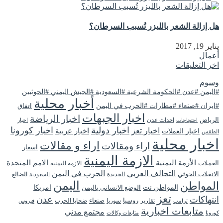
هل إزالة الشعر بالليزر تُسبب السرطان؟
يناير 19, 2017
أعمال
اخر التعليقات
وسوم
#اليمن #عدن #الحكومة الشرعية #السعودية #الجيش اليمني #الحوثيين
أخبار محلية
#ايران #صنعاء #مطارات #الحرب في اليمن
اتفاق
اخبار الجبهات
اخبار الرياضة
الرياض
احداث عدن
اخبار
احتجاجات
اخبار دولية
اخبار كورونا
اخبار تعز
اخبار عربية
اخبار العملات
الطقس
اخبار محلية
اراء و مقالات
اراء ومقالات
اسعار
الازمة اليمنية
الأزمة اليمنية
الامم المتحدة
العملات
الازمه اليمنيه
التحالف العربي
الحرب في اليمن
الانقلاب الحوثي
الحديدة
الضالع
السعودية
اليمن
المواطن
المواطن نت
الوضع الانساني باليمن
امريكا
تعز
انتهاكات
عدن
روسيا
تقارير
سوريا
صنعاء
ضحايا الحرب
فيروس
ترامب
متابعات اخبارية
مجتمع مدني
كورونا
متابعات وكالات