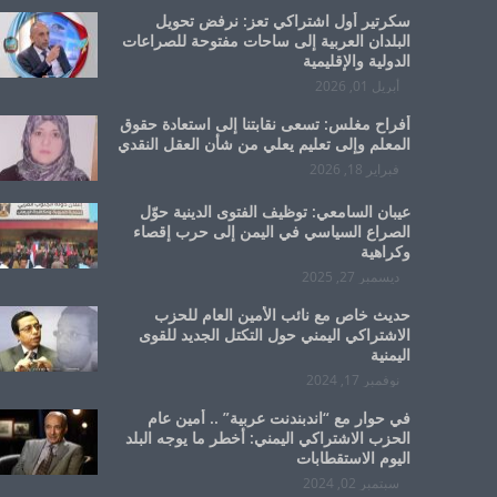
سكرتير أول اشتراكي تعز: نرفض تحويل
البلدان العربية إلى ساحات مفتوحة للصراعات
الدولية والإقليمية
أبريل 01, 2026
أفراح مغلس: تسعى نقابتنا إلى استعادة حقوق
المعلم وإلى تعليم يعلي من شأن العقل النقدي
فبراير 18, 2026
عيبان السامعي: توظيف الفتوى الدينية حوّل
الصراع السياسي في اليمن إلى حرب إقصاء
وكراهية
ديسمبر 27, 2025
حديث خاص مع نائب الأمين العام للحزب
الاشتراكي اليمني حول التكتل الجديد للقوى
اليمنية
نوفمبر 17, 2024
في حوار مع “اندبندنت عربية” .. أمين عام
الحزب الاشتراكي اليمني: أخطر ما يوجه البلد
اليوم الاستقطابات
سبتمبر 02, 2024