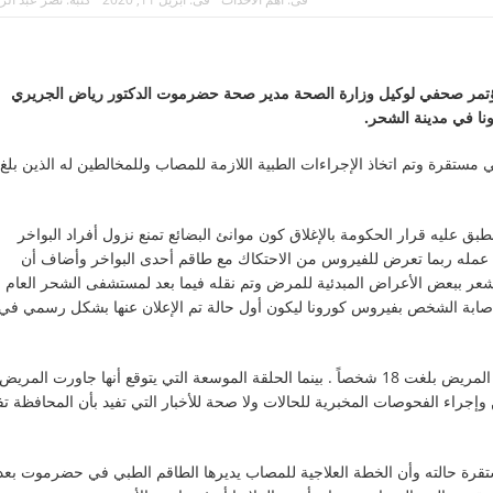
تعيين كبير الدبلوماسيين الأمريكيين 
ؤتمر صحفي لوكيل وزارة الصحة مدير صحة حضرموت الدكتور رياض الجريري
ا في مدينة الشحر.
مستقرة وتم اتخاذ الإجراءات الطبية اللازمة للمصاب وللمخالطين له الذين بلغ
بق عليه قرار الحكومة بالإغلاق كون موانئ البضائع تمنع نزول أفراد البواخر
عمله ربما تعرض للفيروس من الاحتكاك مع طاقم أحدى البواخر وأضاف أن
ر ببعض الأعراض المبدئية للمرض وتم نقله فيما بعد لمستشفى الشحر العام
ص إصابة الشخص بفيروس كورونا ليكون أول حالة تم الإعلان عنها بشكل رسمي في
وقال الدكتور الجريري إن الحلقة المغلقة التي كانت قريبة من المريض بلغت 18 شخصاً . بينما الحلقة الموسعة التي يتوقع أنها جاورت المريض
لطين وإجراء الفحوصات المخبرية للحالات ولا صحة للأخبار التي تفيد بأن المحافظة تف
تقرة حالته وأن الخطة العلاجية للمصاب يديرها الطاقم الطبي في حضرموت بعد