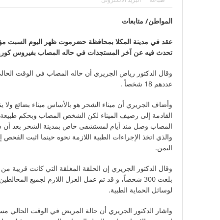
مأرب: مقتل وإصابة 11 جندياً في هجمات حوثية وسط تصعيد ميداني مستمر
المواطن/ متابعات
عقد في مدينة المكلا بمحافظة حضرموت ظهر اليوم السبت م
تحدث فيه عن آخر المستجدات في حاله المصاب بفيروس كورون
وقال الدكتور رياض الجريري أن حاله المصاب في الوقت الحالي 
عددهم 18 شخصاً .
وأضاف الجريري أن ميناء الشحر هو بالأساس ميناء بضائع ولا ينط
القادمة إلى رصيف الميناء لكن الشخص المصاب وبحكم طبيعة 
المصاب وصل منذ أيام لمستشفى خاص بمدينة الشحر بعد أن شع
والذي اتخذ الإجراءات الطبية اللازمة نحوه حينما اثبت الفح
اليمن.
بلغت 300 شخصاً، و قد تم عمل العزل اللازم لجميع المخا
لوسائل الحماية الطبية.
واشار الدكتور الجريري أن حالة المريض في الوقت الحالي مس