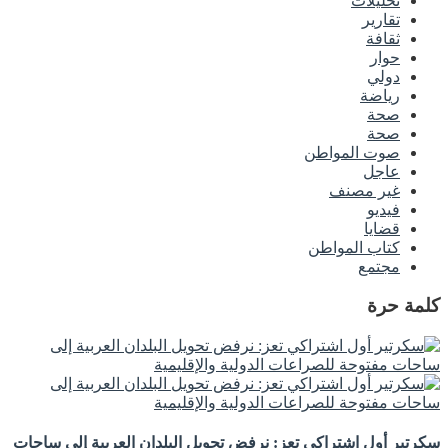
تحليلات
تقارير
ثقافة
حوار
دولي
رياضة
صحة
صحة
صوت المواطن
عاجل
غير مصنف
فيديو
قضايا
كتاب المواطن
مجتمع
كلمة حرة
سكرتير أول اشتراكي تعز: نرفض تحويل البلدان العربية إلى ساحات