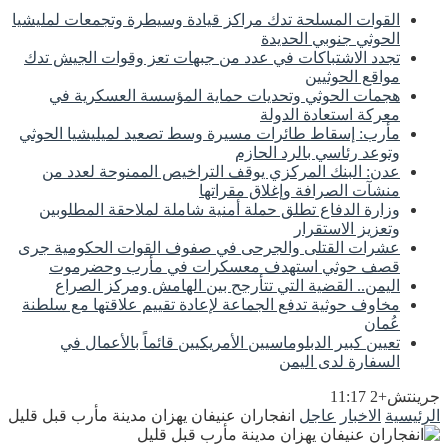
القوات المسلحة تدك مراكز قيادة وسيطرة وتجمعات لمليشيا
الحوثي جنوبي الحديدة
تجدد الاشتباكات في عدد من جبهات تعز وقوات الجيش تدك
مواقع الحوثيين
هجمات الحوثي وتحديات حماية المؤسسة العسكرية في
معركة استعادة الدولة
مأرب: إسقاط طائرات مسيرة وسط تصعيد لميليشيا الحوثي
وتوعد رئاسي بالرد الحازم
عدن: البنك المركزي يوقف التراخيص الممنوحة لعدد من
منشآت الصرافة وإغلاق مقراتها
وزارة الدفاع تطلق حملة أمنية شاملة لملاحقة المطلوبين
وتعزيز الاستقرار
عشرات القتلى والجرحى في صفوف القوات الحكومية جرى
قصف حوثي استهدف معسكرات في مأرب وحضرموت
اليمن.. القضية التي تتأرجح بين الهامش ومركز الصراع
مخاوف حوثية تدفع الجماعة لإعادة تقييم علاقتها مع سلطنة
عُمان
تعيين كبير الدبلوماسيين الأمريكيين قائماً بالأعمال في
السفارة لدى اليمن
جرينتش+2 11:17
الرئيسية
الاخبار
عاجل
انفجاران عنيفان يهزان مدينة مأرب قبل قليل