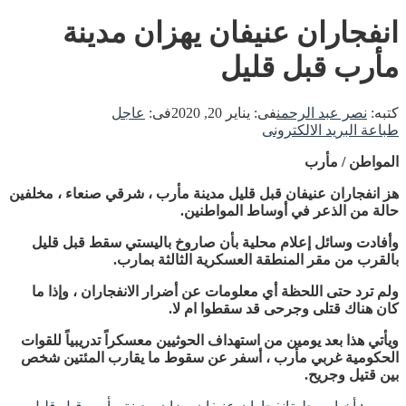
انفجاران عنيفان يهزان مدينة
مأرب قبل قليل
كتبه:
نصر عبد الرحمن
فى:
يناير 20, 2020
فى:
عاجل
طباعة
البريد الالكترونى
المواطن / مأرب
هز انفجاران عنيفان قبل قليل مدينة مأرب ، شرقي صنعاء ، مخلفين
حالة من الذعر في أوساط المواطنين.
وأفادت وسائل إعلام محلية بأن صاروخ باليستي سقط قبل قليل
بالقرب من مقر المنطقة العسكرية الثالثة بمارب.
ولم ترد حتى اللحظة أي معلومات عن أضرار الانفجاران ، وإذا ما
كان هناك قتلى وجرحى قد سقطوا ام لا.
ويأتي هذا بعد يومين من استهداف الحوثيين معسكراً تدريبياً للقوات
الحكومية غربي مأرب ، أسفر عن سقوط ما يقارب المئتين شخص
بين قتيل وجريح.