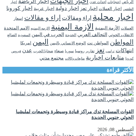
اخبار الجبهات
اخبار الرياضة
الرياض
احداث عدن
اخبار
احتجاجات
اخبار دولية
اخبار كورونا
اخبار تعز
اخبار عربية
اخبار العملات
الطقس
اخبار محلية
اراء و مقالات
اراء ومقالات
اسعار
الازمة اليمنية
الأزمة اليمنية
الامم المتحدة
العملات
الازمه اليمنيه
التحالف العربي
الحرب في اليمن
الانقلاب الحوثي
الحديدة
الضالع
السعودية
اليمن
المواطن
المواطن نت
الوضع الانساني باليمن
امريكا
تعز
انتهاكات
عدن
روسيا
تقارير
سوريا
صنعاء
ضحايا الحرب
فيروس
ترامب
متابعات اخبارية
مجتمع مدني
كورونا
متابعات وكالات
الأكثر قراءة
القوات المسلحة تدك مراكز قيادة وسيطرة وتجمعات لمليشيا
الحوثي جنوبي الحديدة
أغسطس 08, 2026