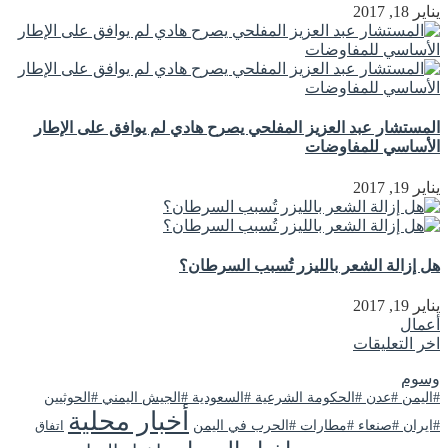
يناير 18, 2017
المستشار عبد العزيز المفلحي يصرح هادي لم يوافق على الإطار
الأساسي للمفاوضات
يناير 19, 2017
هل إزالة الشعر بالليزر تُسبب السرطان؟
يناير 19, 2017
أعمال
اخر التعليقات
وسوم
#اليمن #عدن #الحكومة الشرعية #السعودية #الجيش اليمني #الحوثيين
أخبار محلية
#ايران #صنعاء #مطارات #الحرب في اليمن
اتفاق