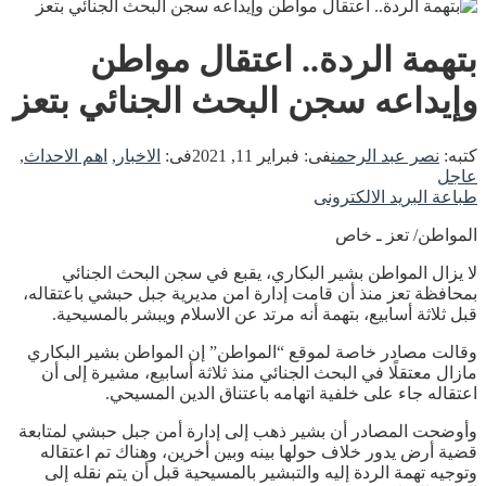
بتهمة الردة.. اعتقال مواطن
وإيداعه سجن البحث الجنائي بتعز
كتبه:
نصر عبد الرحمن
فى:
فبراير 11, 2021
فى:
الاخبار
,
اهم الاحداث
,
عاجل
طباعة
البريد الالكترونى
المواطن/ تعز ـ خاص
لا يزال المواطن بشير البكاري، يقبع في سجن البحث الجنائي
بمحافظة تعز منذ أن قامت إدارة امن مديرية جبل حبشي باعتقاله،
قبل ثلاثة أسابيع، بتهمة أنه مرتد عن الاسلام ويبشر بالمسيحية.
وقالت مصادر خاصة لموقع “المواطن” إن المواطن بشير البكاري
مازال معتقلًا في البحث الجنائي منذ ثلاثة أسابيع، مشيرة إلى أن
اعتقاله جاء على خلفية اتهامه باعتناق الدين المسيحي.
وأوضحت المصادر أن بشير ذهب إلى إدارة أمن جبل حبشي لمتابعة
قضية أرض يدور خلاف حولها بينه وبين أخرين، وهناك تم اعتقاله
وتوجيه تهمة الردة إليه والتبشير بالمسيحية قبل أن يتم نقله إلى