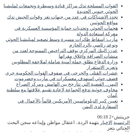
القوات المسلحة تدك مراكز قيادة وسيطرة وتجمعات لمليشيا
الحوثي جنوبي الحديدة
تجدد الاشتباكات في عدد من جبهات تعز وقوات الجيش تدك
مواقع الحوثيين
هجمات الحوثي وتحديات حماية المؤسسة العسكرية في
معركة استعادة الدولة
مأرب: إسقاط طائرات مسيرة وسط تصعيد لميليشيا الحوثي
وتوعد رئاسي بالرد الحازم
عدن: البنك المركزي يوقف التراخيص الممنوحة لعدد من
منشآت الصرافة وإغلاق مقراتها
وزارة الدفاع تطلق حملة أمنية شاملة لملاحقة المطلوبين
وتعزيز الاستقرار
عشرات القتلى والجرحى في صفوف القوات الحكومية جرى
قصف حوثي استهدف معسكرات في مأرب وحضرموت
اليمن.. القضية التي تتأرجح بين الهامش ومركز الصراع
مخاوف حوثية تدفع الجماعة لإعادة تقييم علاقتها مع سلطنة
عُمان
تعيين كبير الدبلوماسيين الأمريكيين قائماً بالأعمال في
السفارة لدى اليمن
جرينتش+2 06:18
الرئيسية
الاخبار
بتهمة الردة.. اعتقال مواطن وإيداعه سجن البحث
الجنائي بتعز