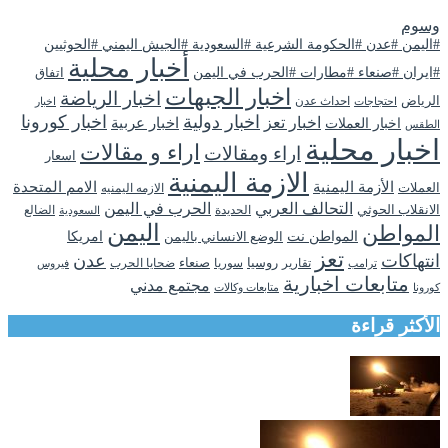
وسوم
#اليمن #عدن #الحكومة الشرعية #السعودية #الجيش اليمني #الحوثيين
أخبار محلية
#ايران #صنعاء #مطارات #الحرب في اليمن
اتفاق
اخبار الجبهات
اخبار الرياضة
الرياض
احداث عدن
اخبار
احتجاجات
اخبار دولية
اخبار كورونا
اخبار تعز
اخبار عربية
اخبار العملات
الطقس
اخبار محلية
اراء و مقالات
اراء ومقالات
اسعار
الازمة اليمنية
الأزمة اليمنية
الامم المتحدة
العملات
الازمه اليمنيه
التحالف العربي
الحرب في اليمن
الانقلاب الحوثي
الحديدة
الضالع
السعودية
اليمن
المواطن
المواطن نت
الوضع الانساني باليمن
امريكا
تعز
انتهاكات
عدن
روسيا
تقارير
سوريا
صنعاء
ضحايا الحرب
فيروس
ترامب
متابعات اخبارية
مجتمع مدني
كورونا
متابعات وكالات
الأكثر قراءة