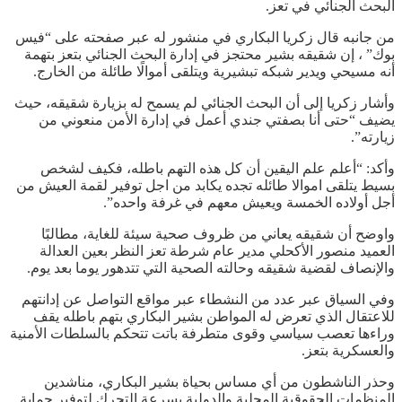
البحث الجنائي في تعز.
من جانبه قال زكريا البكاري في منشور له عبر صفحته على “فيس
بوك” ، إن شقيقه بشير محتجز في إدارة البحث الجنائي بتعز بتهمة
أنه مسيحي ويدير شبكه تبشيرية ويتلقى أموالًا طائلة من الخارج.
وأشار زكريا إلى أن البحث الجنائي لم يسمح له بزيارة شقيقه، حيث
يضيف “حتى أنا بصفتي جندي أعمل في إدارة الأمن منعوني من
زيارته”.
وأكد: “أعلم علم اليقين أن كل هذه التهم باطله، فكيف لشخص
بسيط يتلقى اموالا طائله تجده يكابد من اجل توفير لقمة العيش من
أجل أولاده الخمسة ويعيش معهم في غرفة واحده”.
واوضح أن شقيقه يعاني من ظروف صحية سيئة للغاية، مطالبًا
العميد منصور الأكحلي مدير عام شرطة تعز النظر بعين العدالة
والإنصاف لقضية شقيقه وحالته الصحية التي تتدهور يوما بعد يوم.
وفي السياق عبر عدد من النشطاء عبر مواقع التواصل عن إدانتهم
للاعتقال الذي تعرض له المواطن بشير البكاري بتهم باطله يقف
وراءها تعصب سياسي وقوى متطرفة باتت تتحكم بالسلطات الأمنية
والعسكرية بتعز.
وحذر الناشطون من أي مساس بحياة بشير البكاري، مناشدين
المنظمات الحقوقية المحلية والدولية بسرعة التحرك لتوفير حماية