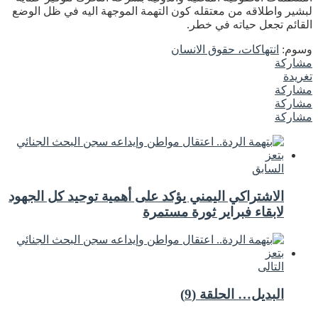
لبشير واطلاقه من معتقله كون التهمة الموجهة اليه في ظل الوضع
القائم تجعل حياته في خطر.
وسوم:
انتهاكات، حقوق الانسان
مشاركة
تغريدة
مشاركة
مشاركة
مشاركة
السابق
الاشتراكي اليمني يؤكد على أهمية توحيد كل الجهود
لابقاء فبراير ثورة مستمرة
التالى
البديل… الحلقة (9)