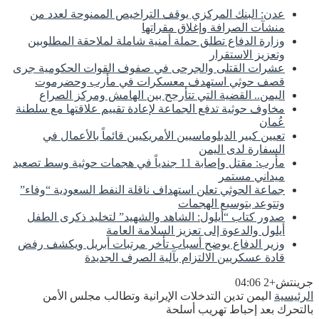
عدن: البنك المركزي يوقف التراخيص الممنوحة لعدد من
منشآت الصرافة وإغلاق مقراتها
وزارة الدفاع تطلق حملة أمنية شاملة لملاحقة المطلوبين
وتعزيز الاستقرار
عشرات القتلى والجرحى في صفوف القوات الحكومية جرى
قصف حوثي استهدف معسكرات في مأرب وحضرموت
اليمن.. القضية التي تتأرجح بين الهامش ومركز الصراع
مخاوف حوثية تدفع الجماعة لإعادة تقييم علاقتها مع سلطنة
عُمان
تعيين كبير الدبلوماسيين الأمريكيين قائماً بالأعمال في
السفارة لدى اليمن
مأرب: مقتل وإصابة 11 جندياً في هجمات حوثية وسط تصعيد
ميداني مستمر
جماعة الحوثي تعلن استهداف ناقلة النفط السعودية “وفاء”
وتتوعد بتوسيع الهجمات
صدور كتاب “أيلول: الشاهد والشهيد” لتخليد ذكرى الطفل
أيلول والدعوة إلى تعزيز السلامة العامة
وزير الدفاع يوضح أسباب تأخر مرتبات أبريل ويكشف رفض
قادة عسكريين الالتزام بآلية الصرف الجديدة
جرينتش+2 04:06
الرئيسية
اليمن تدين التدخلات الإيرانية وتطالب مجلس الأمن
بالتحرك بعد إحباط تهريب أسلحة