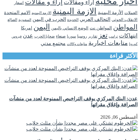
اخبار محلية
اراء و مقالات
اراء ومقالات
اسعار
الازمة اليمنية
الأزمة اليمنية
الامم المتحدة
العملات
الازمه اليمنيه
التحالف العربي
الحرب في اليمن
الانقلاب الحوثي
الحديدة
الضالع
السعودية
اليمن
المواطن
المواطن نت
الوضع الانساني باليمن
امريكا
تعز
انتهاكات
عدن
روسيا
تقارير
سوريا
صنعاء
ضحايا الحرب
فيروس
ترامب
متابعات اخبارية
مجتمع مدني
كورونا
متابعات وكالات
الأكثر قراءة
عدن: البنك المركزي يوقف التراخيص الممنوحة لعدد من منشآت
الصرافة وإغلاق مقراتها
أغسطس 06, 2026