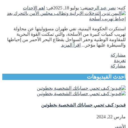
كتبه:
نصر عبد الرحمن
فى:
يوليو 18, 2025
فى:
اهم الاحداث
استنكرت الحكومة اليمنية، نفي طهران مسؤوليتها عن محاولة
تهريب كميات كبيرة من الأسلحة، والتي تمكنت القوة البحرية
للمقاومة الوطنية وخفر السواحل بقطاع البحر الأحمر من إحباطها
والسيطرة عليها مؤخر...
اقرأ المزيد
مشاركة
تغريدة
مشاركة
أحدث الفيديوهات
فيديو: كيف تحمي حساباتك الشخصية بخطوتين
مارس 22, 2024
الأشهر