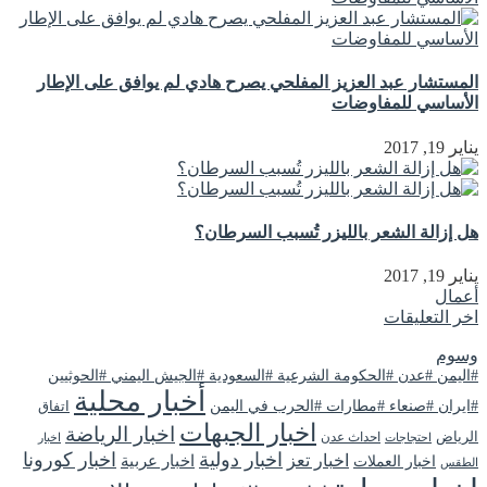
المستشار عبد العزيز المفلحي يصرح هادي لم يوافق على الإطار
الأساسي للمفاوضات
يناير 19, 2017
هل إزالة الشعر بالليزر تُسبب السرطان؟
يناير 19, 2017
أعمال
اخر التعليقات
وسوم
#اليمن #عدن #الحكومة الشرعية #السعودية #الجيش اليمني #الحوثيين
أخبار محلية
#ايران #صنعاء #مطارات #الحرب في اليمن
اتفاق
اخبار الجبهات
اخبار الرياضة
الرياض
احداث عدن
اخبار
احتجاجات
اخبار دولية
اخبار كورونا
اخبار تعز
اخبار عربية
اخبار العملات
الطقس