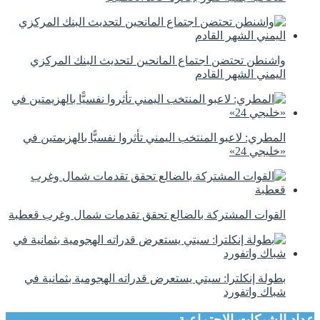
واشنطن تحتضن اجتماع المانحين لتحديث البنك المركزي
اليمني الشهر القادم
المطري: لاعبو المنتخب اليمني تأثروا نفسيًّا بالهزيمتين في
«خليجي 24»
القوات المشتركة بالضالع تحقق تقدمات شمال وغرب قعطبة
بطولة إنكلترا: سيتي يستعرض قدراته الهجومية بثمانية في
شباك واتفورد
عداد الشبكات الاجتماعية