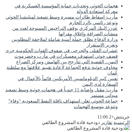
هجمات الحوثي وتحديات حماية المؤسسة العسكرية في
معركة استعادة الدولة
مأرب: إسقاط طائرات مسيرة وسط تصعيد لميليشيا الحوثي
وتوعد رئاسي بالرد الحازم
عدن: البنك المركزي يوقف التراخيص الممنوحة لعدد من
منشآت الصرافة وإغلاق مقراتها
وزارة الدفاع تطلق حملة أمنية شاملة لملاحقة المطلوبين
وتعزيز الاستقرار
عشرات القتلى والجرحى في صفوف القوات الحكومية جرى
قصف حوثي استهدف معسكرات في مأرب وحضرموت
اليمن.. القضية التي تتأرجح بين الهامش ومركز الصراع
مخاوف حوثية تدفع الجماعة لإعادة تقييم علاقتها مع سلطنة
عُمان
تعيين كبير الدبلوماسيين الأمريكيين قائماً بالأعمال في
السفارة لدى اليمن
مأرب: مقتل وإصابة 11 جندياً في هجمات حوثية وسط تصعيد
ميداني مستمر
جماعة الحوثي تعلن استهداف ناقلة النفط السعودية “وفاء”
وتتوعد بتوسيع الهجمات
جرينتش+2 11:06
الرئيسية
تقارير
دودحية قادة المشروع الطائفي