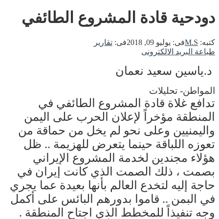
دودحية قادة المشروع الطائفي
كتبه:
M.S
فى:
يوليو 09, 2018
فى:
تقارير
طباعة
البريد الالكترونى
د.ياسين سعيد نعمان
المواطن- تحليلات
تدافع غلاة قادة المشروع الطائفي في
المنطقة مؤخراً لإعلان الحرب على اليمن
واليمنيين وعلى نحو لم يخل من حماقة من
تعوزه اللباقة حينما يتعرض للهزيمة .. ظل
هؤلاء مجندين لخدمة المشروع الإيراني
بصمت ، ذلك الصمت الذي كانت إيران في
حاجة إليه لتخدع العالم بأنها بعيدة عما يجري
في البمن .. قاموا بدورهم البائس على أكمل
وجه تنفيذاً للمخطط الذي اجتاح المنطقة .