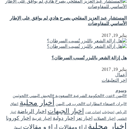
المستشار عبد العزيز المفلحي يصرح هادي لم يوافق على الإطار
الأساسي للمفاوضات
يناير 19, 2017
هل إزالة الشعر بالليزر تُسبب السرطان؟
يناير 19, 2017
أعمال
اخر التعليقات
وسوم
#اليمن #عدن #الحكومة الشرعية #السعودية #الجيش اليمني #الحوثيين
أخبار محلية
#ايران #صنعاء #مطارات #الحرب في اليمن
اتفاق
اخبار الجبهات
اخبار الرياضة
الرياض
احداث عدن
اخبار
احتجاجات
اخبار دولية
اخبار كورونا
اخبار تعز
اخبار عربية
اخبار العملات
الطقس
اخبار محلية
اراء و مقالات
اراء ومقالات
اسعار