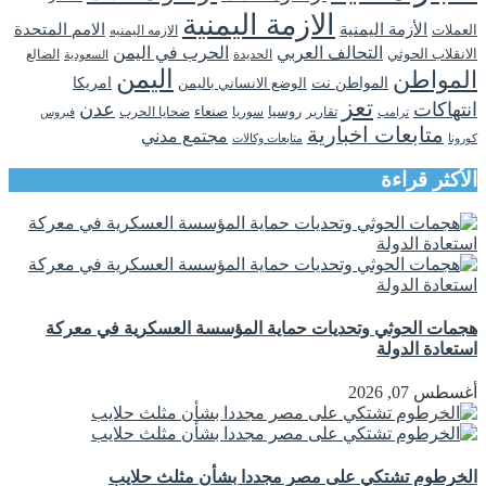
الازمة اليمنية
الأزمة اليمنية
الامم المتحدة
العملات
الازمه اليمنيه
التحالف العربي
الحرب في اليمن
الانقلاب الحوثي
الحديدة
الضالع
السعودية
اليمن
المواطن
المواطن نت
الوضع الانساني باليمن
امريكا
تعز
انتهاكات
عدن
روسيا
تقارير
سوريا
صنعاء
ضحايا الحرب
فيروس
ترامب
متابعات اخبارية
مجتمع مدني
كورونا
متابعات وكالات
الأكثر قراءة
هجمات الحوثي وتحديات حماية المؤسسة العسكرية في معركة
استعادة الدولة
أغسطس 07, 2026
الخرطوم تشتكي على مصر مجددا بشأن مثلث حلايب