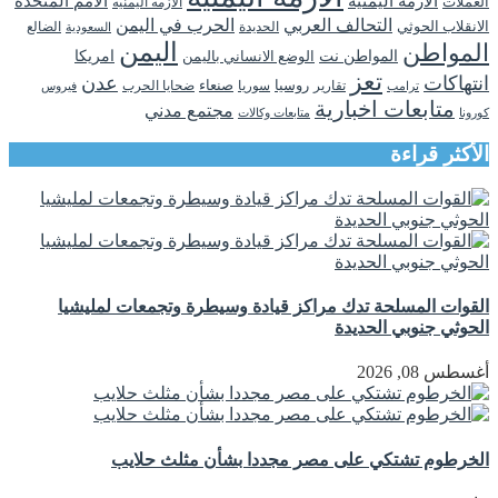
الأزمة اليمنية
الامم المتحدة
العملات
الازمه اليمنيه
التحالف العربي
الحرب في اليمن
الانقلاب الحوثي
الحديدة
الضالع
السعودية
اليمن
المواطن
المواطن نت
الوضع الانساني باليمن
امريكا
تعز
انتهاكات
عدن
روسيا
تقارير
سوريا
صنعاء
ضحايا الحرب
فيروس
ترامب
متابعات اخبارية
مجتمع مدني
كورونا
متابعات وكالات
الأكثر قراءة
القوات المسلحة تدك مراكز قيادة وسيطرة وتجمعات لمليشيا
الحوثي جنوبي الحديدة
أغسطس 08, 2026
الخرطوم تشتكي على مصر مجددا بشأن مثلث حلايب