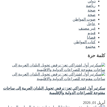
دولي
رياضة
صحة
صحة
صوت المواطن
عاجل
غير مصنف
فيديو
قضايا
كتاب المواطن
مجتمع
كلمة حرة
سكرتير أول اشتراكي تعز: نرفض تحويل البلدان العربية إلى ساحات
مفتوحة للصراعات الدولية والإقليمية
أبريل 01, 2026