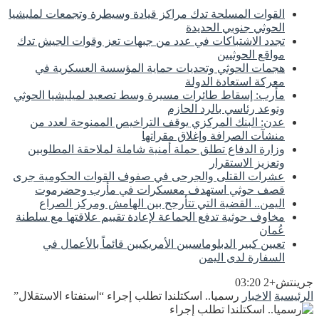
القوات المسلحة تدك مراكز قيادة وسيطرة وتجمعات لمليشيا
الحوثي جنوبي الحديدة
تجدد الاشتباكات في عدد من جبهات تعز وقوات الجيش تدك
مواقع الحوثيين
هجمات الحوثي وتحديات حماية المؤسسة العسكرية في
معركة استعادة الدولة
مأرب: إسقاط طائرات مسيرة وسط تصعيد لميليشيا الحوثي
وتوعد رئاسي بالرد الحازم
عدن: البنك المركزي يوقف التراخيص الممنوحة لعدد من
منشآت الصرافة وإغلاق مقراتها
وزارة الدفاع تطلق حملة أمنية شاملة لملاحقة المطلوبين
وتعزيز الاستقرار
عشرات القتلى والجرحى في صفوف القوات الحكومية جرى
قصف حوثي استهدف معسكرات في مأرب وحضرموت
اليمن.. القضية التي تتأرجح بين الهامش ومركز الصراع
مخاوف حوثية تدفع الجماعة لإعادة تقييم علاقتها مع سلطنة
عُمان
تعيين كبير الدبلوماسيين الأمريكيين قائماً بالأعمال في
السفارة لدى اليمن
جرينتش+2 03:20
الرئيسية
الاخبار
رسميا.. اسكتلندا تطلب إجراء “استفتاء الاستقلال”