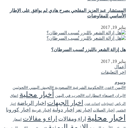
المستشار عبد العزيز المفلحي يصرح هادي لم يوافق على الإطار
الأساسي للمفاوضات
يناير 19, 2017
هل إزالة الشعر بالليزر تُسبب السرطان؟
يناير 19, 2017
أعمال
اخر التعليقات
وسوم
#اليمن #عدن #الحكومة الشرعية #السعودية #الجيش اليمني #الحوثيين
أخبار محلية
#ايران #صنعاء #مطارات #الحرب في اليمن
اتفاق
اخبار الجبهات
اخبار الرياضة
الرياض
احداث عدن
اخبار
احتجاجات
اخبار دولية
اخبار كورونا
اخبار تعز
اخبار عربية
اخبار العملات
الطقس
اخبار محلية
اراء و مقالات
اراء ومقالات
اسعار
الازمة اليمنية