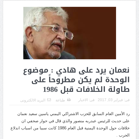
رئاسي بالرد الحازم
عدن: البنك المركزي يوقف التراخيص الممنوحة لعدد من منشآت
الصرافة وإغلاق مقراتها
وزارة الدفاع تطلق حملة أمنية شاملة لملاحقة المطلوبين وتعزيز
الاستقرار
عشرات القتلى والجرحى في صفوف القوات الحكومية جرى قصف
نعمان يرد على هادي : موضوع
حوثي استهدف معسكرات في مأرب وحضرموت
الوحدة لم يكن مطروحاً على
اليمن.. القضية التي تتأرجح بين الهامش ومركز الصراع
طاولة الخلافات قبل 1986
مخاوف حوثية تدفع الجماعة لإعادة تقييم علاقتها مع سلطنة عُمان
فى:
فبراير 03, 2017
فى:
الاخبار
طباعة
البريد الالكترونى
تعيين كبير الدبلوماسيين الأمريكيين قائماً بالأعمال في السفارة لدى
رد الأمين العام السابق للحزب الاشتراكي اليمني ياسين سعيد نعمان
اليمن
على حديث للرئيس عبدربه منصور والذي قال في حوار صحفي ان
خلافات حول الوحدة اليمنية قبل العام 1986 كانت سببا من اسباب اندلاع
مأرب: مقتل وإصابة 11 جندياً في هجمات حوثية وسط تصعيد ميداني
الحرب .