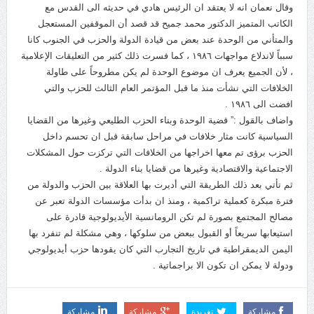
وقال نعمان انه لا يعتقد ان الرئيس هادي في حديثه الى القدس مع
مستمر
الكاتب المتميز الدكتور محمد جميح قد قصد أن الموقفين المستعجل
جماعة الحوثي تعلن استهداف ناقلة النفط السعودية “وفاء”
والمتأني من الوحدة عند بعض من قيادة الدولة والحزب في الجنوب كانا
سبباً لاندلاع مواجهات ١٩٨٦ ، كما فسرت ذلك كثير من التعليقات الإعلامية
وتتوعد بتوسيع الهجمات
، لأن الجميع يعرف ان موضوع الوحدة لم يكن مطروحاً على طاولة
الخلافات التي نشأت منذ ما قبل المؤتمر العام الثالث للحزب والتي
افضت الى ١٩٨٦ .
واضاف بالقول :” قضية الوحدة وبناء الحزب الطليعي وغيرها من القضايا
السياسية كانت مثار خلافات في مراحل سابقة قبل ان تحسم داخل
الحزب برؤى تم معها اخراجها من الخلافات التي تركزت حول المشكلات
الاجتماعية والاقتصادية وغيرها من قضايا بناء الدولة .
ثم تأتي بعد ذلك الطريقة التي أديرت بها العلاقة بين الحزب والدولة من
فترة مبكرة كعملية تراكمية ، ومنذ ان بدأت مؤسسات الدولة تعبر عن
مصالح المجتمع بصورة لم تكن الرومانسية الأيديولوجية قادرة على
استيعابها سريعاً أو القبول ببعض من سلوكها ، وهي مشكلة لم تنفرد بها
اليمن الديمقراطية في تاريخ التجارب التي كان يقودها حزب أيديولوجي
ودولة لا يمكن ان تكون الا براجماتية .
مشاركة
تغريدة
مشاركة
مشاركة