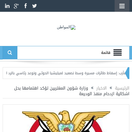
قائمة
إسقاط طائرات مسيرة وسط تصعيد لميليشيا الحوثي وتوعد رئاسي بالرد الحازم
عدن:
الرئيسية
الاخبار
وزارة شؤون المغتربين تؤكد اهتمامها بحل
اشكالية ازدحام منفذ الوديعة