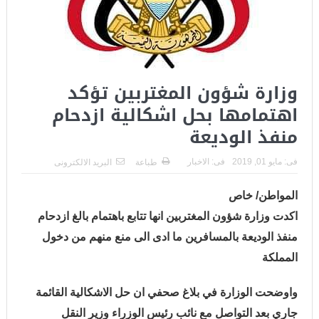
وزارة شؤون المغتربين تؤكد
اهتمامها بحل اشكالية ازدحام
منفذ الوديعة
فى:
مايو 01, 2019
فى:
الاخبار
طباعة
البريد الالكترونى
المواطن/ خاص
اكدت وزارة شؤون المغتربين انها تتابع باهتمام بالغ ازدحام
منفذ الوديعة بالمسافرين ما ادى الى منع منهم من دخول
المملكة
واوضحت الوزارة في بلاغ صحفي ان حل الاشكالية القائمة
جاري بعد التواصل مع نائب رئيس الوزراء وزير النقل