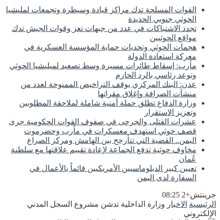
القوات المسلحة تدك مراكز قيادة وسيطرة وتجمعات لمليشيا
الحوثي جنوبي الحديدة
تجدد الاشتباكات في عدد من جبهات تعز وقوات الجيش تدك
مواقع الحوثيين
هجمات الحوثي وتحديات حماية المؤسسة العسكرية في
معركة استعادة الدولة
مأرب: إسقاط طائرات مسيرة وسط تصعيد لميليشيا الحوثي
وتوعد رئاسي بالرد الحازم
عدن: البنك المركزي يوقف التراخيص الممنوحة لعدد من
منشآت الصرافة وإغلاق مقراتها
وزارة الدفاع تطلق حملة أمنية شاملة لملاحقة المطلوبين
وتعزيز الاستقرار
عشرات القتلى والجرحى في صفوف القوات الحكومية جرى
قصف حوثي استهدف معسكرات في مأرب وحضرموت
اليمن.. القضية التي تتأرجح بين الهامش ومركز الصراع
مخاوف حوثية تدفع الجماعة لإعادة تقييم علاقتها مع سلطنة
عُمان
تعيين كبير الدبلوماسيين الأمريكيين قائماً بالأعمال في
السفارة لدى اليمن
جرينتش+2 08:25
الرئيسية
الاخبار
وزارة الداخلية تدشن مشروع السجل المدني
الإلكتروني