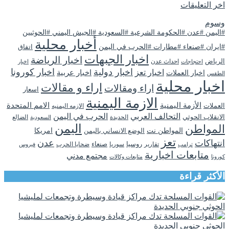
اخر التعليقات
وسوم
#اليمن #عدن #الحكومة الشرعية #السعودية #الجيش اليمني #الحوثيين
أخبار محلية
#ايران #صنعاء #مطارات #الحرب في اليمن
اتفاق
اخبار الجبهات
اخبار الرياضة
الرياض
احداث عدن
اخبار
احتجاجات
اخبار دولية
اخبار كورونا
اخبار تعز
اخبار عربية
اخبار العملات
الطقس
اخبار محلية
اراء و مقالات
اراء ومقالات
اسعار
الازمة اليمنية
الأزمة اليمنية
الامم المتحدة
العملات
الازمه اليمنيه
التحالف العربي
الحرب في اليمن
الانقلاب الحوثي
الحديدة
الضالع
السعودية
اليمن
المواطن
المواطن نت
الوضع الانساني باليمن
امريكا
تعز
انتهاكات
عدن
روسيا
تقارير
سوريا
صنعاء
ضحايا الحرب
فيروس
ترامب
متابعات اخبارية
مجتمع مدني
كورونا
متابعات وكالات
الأكثر قراءة