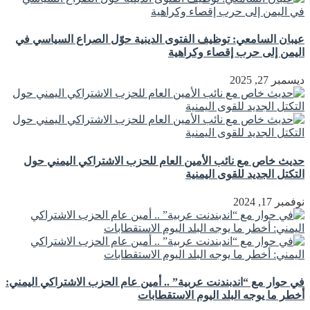
عيبان السامعي: توظيف الفتوى الدينية حوّل الصراع السياسي في
اليمن إلى حرب إقصاء وكراهية
ديسمبر 27, 2025
حديث خاص مع نائب الأمين العام للحزب الاشتراكي اليمني حول
التكتل الجديد للقوى اليمنية
نوفمبر 17, 2024
في حوار مع “اندبندنت عربية” .. أمين عام الحزب الاشتراكي اليمني:
أخطر ما يوجه البلد اليوم الاستقطابات