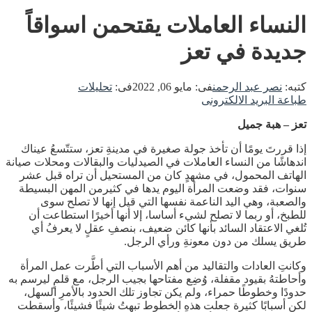
النساء العاملات يقتحمن اسواقاً
جديدة في تعز
كتبه:
نصر عبد الرحمن
فى:
مايو 06, 2022
فى:
تحليلات
طباعة
البريد الالكترونى
تعز – هبة جميل
إذا قررتَ يومًا أن تأخذ جولة صغيرة في مدينةِ تعز، ستتّسعُ عيناك
اندهاشًا من النساء العاملات في الصيدليات والبقالات ومحلات صيانة
الهاتف المحمول، في مشهدٍ كان من المستحيل أن تراه قبل عشر
سنوات، فقد وضعت المرأة اليوم يدها في كثيرمن المهن البسيطة
والصعبة، وهي اليد الناعمة نفسها التي قيل إنها لا تصلح سوى
للطبخ، أو ربما لا تصلح لشيء أساسا، إلا أنها أخيرًا استطاعت أن
تُلغي الاعتقاد السائد بأنها كائن ضعيف، بنصفِ عقلٍ لا يعرفُ أي
طريق يسلك من دون معونةِ ورأي الرجل.
وكانتِ العادات والتقاليد من أهم الأسباب التي أطَّرت عمل المرأة
وأحاطتهُ بقيود مقفلة، وُضِع مفتاحها بجيب الرجل، مع قلمٍ ليرسم به
حدودًا وخطوطًا حمراء، ولم يكن تجاوز تلك الحدود بالأمرِ السهل،
لكن أسبابًا كثيرة جعلت هذهِ الخطوط تبهتُ شيئًا فشيئًا، وأسقطت