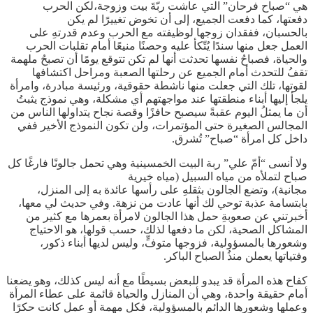
هي “صباح فرحان” التي عاشت ربّةَ بيت وزوجة،لكن الحرب
دفعتها، كما دفعت الجميع، إلى أن تخوض تغييرًا لم يكن
بالحسبان، ففقدان زوجها لوظيفته مع الحرب وعدم قدرتهِ على
العمل جعل منها سندًا يُتّكأ عليه وحصنًا منيعًا أمام تقلبات الحرب
والحياة، فصباحُ نفسها تحدثت أنها لم تكن تتوقع يومًا أن تصبحُ ملهمة
تقفُ للتحدث أمام الجميع عن رحلتها الصعبة ومراحل اكتشافها
لقوتها، تلك التي جعلت منها ناشطة حقوقية، ورئيسة مبادرة، وامرأة
يلجأ إليها أبناء منطقتها عند مواجهتهم أي مشكلة، وهي نموذج يثبتُ
أن ما يمثلُ اليوم عقبةً سيصبح حافزًا وقصة نجاح يتداولها الناس من
المجالس الصغيرة حتى المؤتمرات، ولن تكون النموذج الأخير ففي
داخل كل امرأة “صباح” تُشرق.
ولا أنسى “أمّ علي” ربة البيت الخمسينية وهي تحمل جالونًا فارغًا كل
صباح لتملأه من مياه السبيل (مياه خيرية
مجانية)، وتضع الجالون بثقلهِ على رأسها عائدة به إلى المنزل،
بابتسامة عذبة توحي لك أنها عادت من نزهة. وفي حديث لي معها،
أخبرتني عن صعوبةِ حمل هذا الجالون لامرأة بعمرها مع كثير من
المشاكل الصحية، لكن ما دفعها لذلك، حسب قولها، هو الاحتياج
وشعورها بالمسؤولية، فزوجها متوفٍّ، وليس لديها أبناء ذكور،
وفتياتها يعملن منذُ الصباح الباكر.
كفاح هذه المرأة قد يبدو للبعض بسيطًا مع أنه ليس كذلك، وهو يضعنا
أمام حقيقة واحدة، وهي أن المنازل والحياة قائمة على عطاء المرأة
وعملها وشعورها الدائم بالمسؤولية، فكل مهمة أو عمل كانت حكرًا