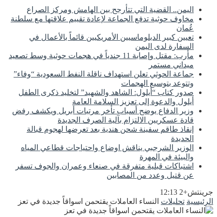
اليمن.. القضية التي تتأرجح بين الهامش ومركز الصراع
مخاوف حوثية تدفع الجماعة لإعادة تقييم علاقتها مع سلطنة
عُمان
تعيين كبير الدبلوماسيين الأمريكيين قائماً بالأعمال في
السفارة لدى اليمن
مأرب: مقتل وإصابة 11 جندياً في هجمات حوثية وسط تصعيد
ميداني مستمر
جماعة الحوثي تعلن استهداف ناقلة النفط السعودية “وفاء”
وتتوعد بتوسيع الهجمات
صدور كتاب “أيلول: الشاهد والشهيد” لتخليد ذكرى الطفل
أيلول والدعوة إلى تعزيز السلامة العامة
وزير الدفاع يوضح أسباب تأخر مرتبات أبريل ويكشف رفض
قادة عسكريين الالتزام بآلية الصرف الجديدة
إنقاذ طاقم سفينة شحن هندية بعد تعرضها لهجوم قبالة
الحديدة
الوزير الشرجبي يناقش اوضاع واحتياجات قطاعي المياه
والبيئة في المهرة
اشتباكات قبلية متفرقة في صنعاء وعمران والجوف تسفر
عن قتيل وعدد من المصابين
جرينتش+2 12:13
الرئيسية
تحليلات
النساء العاملات يقتحمن اسواقاً جديدة في تعز