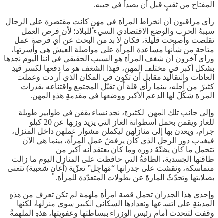
المفتاح من ثقبٍ قبل أن يصدأ في جيبه.
رأى مراقبون أن انخراط المرأة في مهنٍ كانت مقتصرة على الرجال
سببهُ الحرب والوضع الاقتصادي السيء للبلاد؛ لأن فرص العمل
تقلصت وأصبحت قليلة، فكان لا بد من البحث عن أي فرصةِ عمل
متاحة من شأنها مساعدة المرأة على مواصلة العيش هي وأسرتها،
ورأى آخرون أن شغف المرأة هو السبب الحقيقي في أننا اليوم نجدها
بشكل أكبر في مختلف المهن، فهذا الشغف هو ما دفعها لكسر قيدِ
العادات والتقاليد مقابل أن تكون في المكان الذي أرادت وعملت
كثيرًا من أجله، بينما رأى قلة أن تقبّل المجتمع واقتناعه بقدرات
المرأة شكّلَ لها الدعم الأكبر ووضعها في مقدمةِ هذهِ المهن.
وإلى جانب تلك المهن الكثيرة، نجد نساء يقفن في طوابير طويلة
للغاز ويقمن بحمل أسطوانة الغاز التي يزيد وزنها عن 20 كيلو
جرام، ويعدن بها إلى منازلهن ليكملن مشوار عملهن داخل المنزل،
فيغياب دور الرجل الذي كان يرفضُ عمل المرأة، بينما هي الآن
تتحمل ما كان يظنّهُ دوره وما كان يعتقد أنه أكبر من
طاقتها الجسدية، الطاقةُ التي حافظت على المنازل اليوم ما زالت
متماسكة، ونقشت على جدرانها “مَهاجِل” تعزّية (أغانٍ شعبية) تتغنى
بصلابتها وتحدّثُ المارةَ عن بطولات المتعدّدة للمرأة.
وإحدى هذا الجدران تحمل قصة امرأة ملهمة لم تكن تعرف من هذهِ
المدينةِ على اتساعها وتعدادها السكاني الكبير سوى منزلها، لكنها
وقفت لتتحدث أمام رئيس الوزراء ببساطتها وعفويتها، هذهِ الملهمةُ