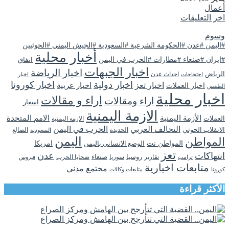
أعمال
اخر التعليقات
وسوم
#اليمن #عدن #الحكومة الشرعية #السعودية #الجيش اليمني #الحوثيين
أخبار محلية
#ايران #صنعاء #مطارات #الحرب في اليمن
اتفاق
اخبار الجبهات
اخبار الرياضة
الرياض
احداث عدن
اخبار
احتجاجات
اخبار دولية
اخبار كورونا
اخبار تعز
اخبار عربية
اخبار العملات
الطقس
اخبار محلية
اراء و مقالات
اراء ومقالات
اسعار
الازمة اليمنية
الأزمة اليمنية
الامم المتحدة
العملات
الازمه اليمنيه
التحالف العربي
الحرب في اليمن
الانقلاب الحوثي
الحديدة
الضالع
السعودية
اليمن
المواطن
المواطن نت
الوضع الانساني باليمن
امريكا
تعز
انتهاكات
عدن
روسيا
تقارير
سوريا
صنعاء
ضحايا الحرب
فيروس
ترامب
متابعات اخبارية
مجتمع مدني
كورونا
متابعات وكالات
الأكثر قراءة