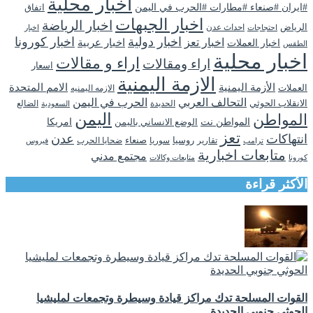
أخبار محلية
#ايران #صنعاء #مطارات #الحرب في اليمن
اتفاق
اخبار الجبهات
اخبار الرياضة
الرياض
احداث عدن
اخبار
احتجاجات
اخبار دولية
اخبار كورونا
اخبار تعز
اخبار عربية
اخبار العملات
الطقس
اخبار محلية
اراء و مقالات
اراء ومقالات
اسعار
الازمة اليمنية
الأزمة اليمنية
الامم المتحدة
العملات
الازمه اليمنيه
التحالف العربي
الحرب في اليمن
الانقلاب الحوثي
الحديدة
الضالع
السعودية
اليمن
المواطن
المواطن نت
الوضع الانساني باليمن
امريكا
تعز
انتهاكات
عدن
روسيا
تقارير
سوريا
صنعاء
ضحايا الحرب
فيروس
ترامب
متابعات اخبارية
مجتمع مدني
كورونا
متابعات وكالات
الأكثر قراءة
القوات المسلحة تدك مراكز قيادة وسيطرة وتجمعات لمليشيا
الحوثي جنوبي الحديدة