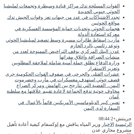
القوات المسلحة تدك مراكز قيادة وسيطرة وتجمعات لمليشيا
الحوثي جنوبي الحديدة
تجدد الاشتباكات في عدد من جبهات تعز وقوات الجيش تدك
مواقع الحوثيين
هجمات الحوثي وتحديات حماية المؤسسة العسكرية في
معركة استعادة الدولة
مأرب: إسقاط طائرات مسيرة وسط تصعيد لميليشيا الحوثي
وتوعد رئاسي بالرد الحازم
عدن: البنك المركزي يوقف التراخيص الممنوحة لعدد من
منشآت الصرافة وإغلاق مقراتها
وزارة الدفاع تطلق حملة أمنية شاملة لملاحقة المطلوبين
وتعزيز الاستقرار
عشرات القتلى والجرحى في صفوف القوات الحكومية جرى
قصف حوثي استهدف معسكرات في مأرب وحضرموت
اليمن.. القضية التي تتأرجح بين الهامش ومركز الصراع
مخاوف حوثية تدفع الجماعة لإعادة تقييم علاقتها مع سلطنة
عُمان
تعيين كبير الدبلوماسيين الأمريكيين قائماً بالأعمال في
السفارة لدى اليمن
جرينتش+2 08:44
الرئيسية
الاخبار
وزير المياه يناقش مع إوكسفام كيفية أعادة تأهيل
مشروع مجاري عدن