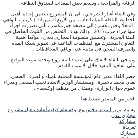
الرقابة والمراجعة ، وتقديم بعض المعدات لصندوق النظافة .
وفي اللقاء أشار الشرجبي، الى أن المشروع يتضمن إعادة تأهيل
الخطوط الناقلة للمياه العادمة بين الأربع المديريات ( كريتر ، التواهي
، المعلا وخورمكسر ) الى مضخة خورمكسر ، التي تضررت اجزاء
منها جراء حرب 2015 ، وذلك بهدف التخلص من التلوث الحاصل في
البيئة البحرية ، وتحسين منظومة المجاري بعدن ، مؤكدا أهمية
التعاون المشترك مع المنظمات الداعمة في تطوير شبكة المياه
والصرف الصحي في مدينة عدن وباقي المحافظات .
وتم في اللقاء الاتفاق على إعتماد المشروع وتحديد موعد التوقيع
على اتفاقية التنفيذ خلال الاسبوع القادم .
حضر اللقاء مدير عام المؤسسة المحلية للمياه والصرف الصحي
بعدن محمد باخبيرة ، ومستشار الوزير الاستاذ نجيب الشعبي ومدراء
عموم ديوان الوزارة ، وممثلي من منظمة إوكسفام .
الخبر من المصدر اضغط
هنا
وسوم:
وزير المياه يناقش مع إوكسفام كيفية أعادة تأهيل مشروع
مجاري عدن
مشاركة
تغريدة
مشاركة