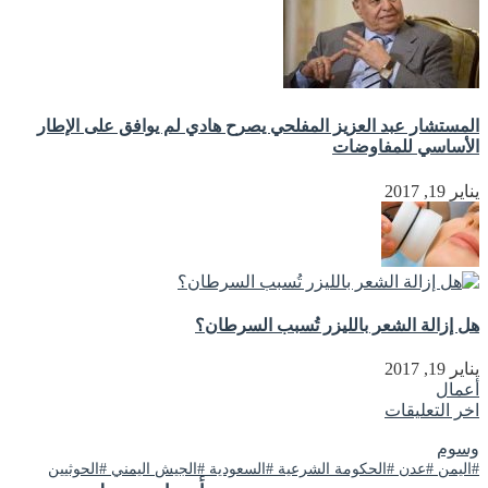
المستشار عبد العزيز المفلحي يصرح هادي لم يوافق على الإطار
الأساسي للمفاوضات
يناير 19, 2017
هل إزالة الشعر بالليزر تُسبب السرطان؟
يناير 19, 2017
أعمال
اخر التعليقات
وسوم
#اليمن #عدن #الحكومة الشرعية #السعودية #الجيش اليمني #الحوثيين