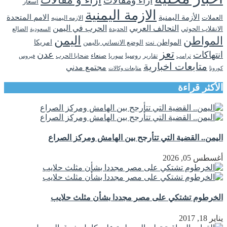
اراء ومقالات
اسعار
الازمة اليمنية
الأزمة اليمنية
الامم المتحدة
العملات
الازمه اليمنيه
التحالف العربي
الحرب في اليمن
الانقلاب الحوثي
الحديدة
الضالع
السعودية
اليمن
المواطن
المواطن نت
الوضع الانساني باليمن
امريكا
تعز
انتهاكات
عدن
روسيا
تقارير
سوريا
صنعاء
ضحايا الحرب
فيروس
ترامب
متابعات اخبارية
مجتمع مدني
كورونا
متابعات وكالات
الأكثر قراءة
اليمن.. القضية التي تتأرجح بين الهامش ومركز الصراع
أغسطس 05, 2026
الخرطوم تشتكي على مصر مجددا بشأن مثلث حلايب
يناير 18, 2017