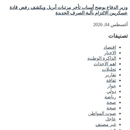
وزير الدفاع يوضح أسباب تأخر مرتبات أبريل ويكشف رفض قادة
عسكريين الالتزام بآلية الصرف الجديدة
أغسطس 04, 2026
تصنيفات
اقتصاد
الاخبار
الذاكرة الوطنية
اهم الاحداث
تحليلات
تقارير
ثقافة
حوار
دولي
رياضة
صحة
صحة
صوت المواطن
عاجل
غير مصنف
فيديو