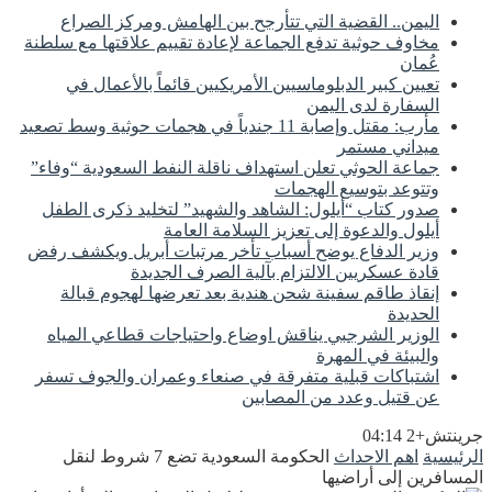
اليمن.. القضية التي تتأرجح بين الهامش ومركز الصراع
مخاوف حوثية تدفع الجماعة لإعادة تقييم علاقتها مع سلطنة
عُمان
تعيين كبير الدبلوماسيين الأمريكيين قائماً بالأعمال في
السفارة لدى اليمن
مأرب: مقتل وإصابة 11 جندياً في هجمات حوثية وسط تصعيد
ميداني مستمر
جماعة الحوثي تعلن استهداف ناقلة النفط السعودية “وفاء”
وتتوعد بتوسيع الهجمات
صدور كتاب “أيلول: الشاهد والشهيد” لتخليد ذكرى الطفل
أيلول والدعوة إلى تعزيز السلامة العامة
وزير الدفاع يوضح أسباب تأخر مرتبات أبريل ويكشف رفض
قادة عسكريين الالتزام بآلية الصرف الجديدة
إنقاذ طاقم سفينة شحن هندية بعد تعرضها لهجوم قبالة
الحديدة
الوزير الشرجبي يناقش اوضاع واحتياجات قطاعي المياه
والبيئة في المهرة
اشتباكات قبلية متفرقة في صنعاء وعمران والجوف تسفر
عن قتيل وعدد من المصابين
جرينتش+2 04:14
الرئيسية
اهم الاحداث
الحكومة السعودية تضع 7 شروط لنقل
المسافرين إلى أراضيها