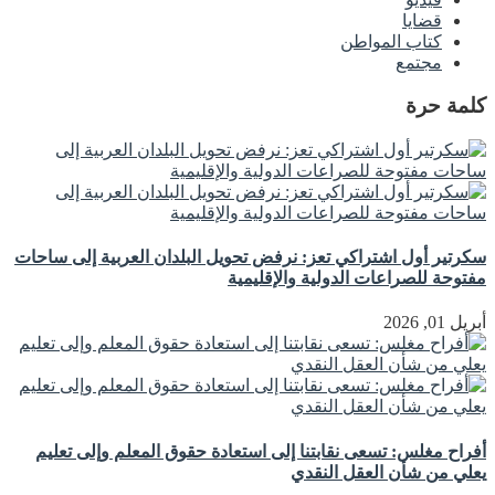
قضايا
كتاب المواطن
مجتمع
كلمة حرة
سكرتير أول اشتراكي تعز: نرفض تحويل البلدان العربية إلى ساحات
مفتوحة للصراعات الدولية والإقليمية
أبريل 01, 2026
أفراح مغلس: تسعى نقابتنا إلى استعادة حقوق المعلم وإلى تعليم
يعلي من شأن العقل النقدي