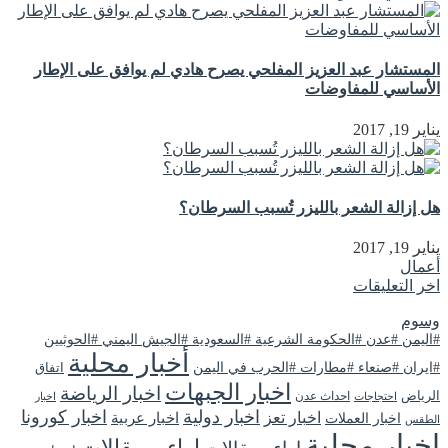
المستشار عبد العزيز المفلحي يصرح هادي لم يوافق على الإطار
الأساسي للمفاوضات
يناير 19, 2017
هل إزالة الشعر بالليزر تُسبب السرطان؟
يناير 19, 2017
أعمال
اخر التعليقات
وسوم
#اليمن #عدن #الحكومة الشرعية #السعودية #الجيش اليمني #الحوثيين
أخبار محلية
#ايران #صنعاء #مطارات #الحرب في اليمن
اتفاق
اخبار الجبهات
اخبار الرياضة
الرياض
احداث عدن
اخبار
احتجاجات
اخبار دولية
اخبار كورونا
اخبار تعز
اخبار عربية
اخبار العملات
الطقس
اخبار محلية
اراء و مقالات