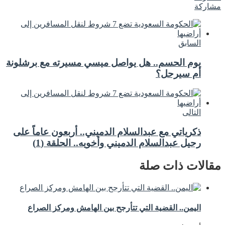
مشاركة
السابق
يوم الحسم.. هل يواصل ميسي مسيرته مع برشلونة
أم سيرحل؟
التالى
ذكرياتي مع عبدالسلام الدميني.. أربعون عاماً على
رحيل عبدالسلام الدميني وأخويه.. الحلقة (1)
مقالات ذات صلة
اليمن.. القضية التي تتأرجح بين الهامش ومركز الصراع