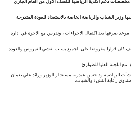
مخصصات دعم الاندية الرياضية للنصف الاول من العام الجاري
ا وزير الشباب والرياضة الخاصة بالاستعداد للعودة المتدرجة
ية الرياضية لسنة2020 وسيتم خلال الايام المقبلة الاعلان عن موعد صرفها بعد اكتمال الاجراءات ، وندرس مع الاخوة في ادارة
توقف كان قرارا مفروضا على الجميع بسبب تفشي الفيروس والعودة
مع اللجنة العليا للطوارئ.
نشآت الرياضية ود.حسن عبدربه مستشار الوزير ورائد علي نعمان
صندوق رعاية النشء والشباب.