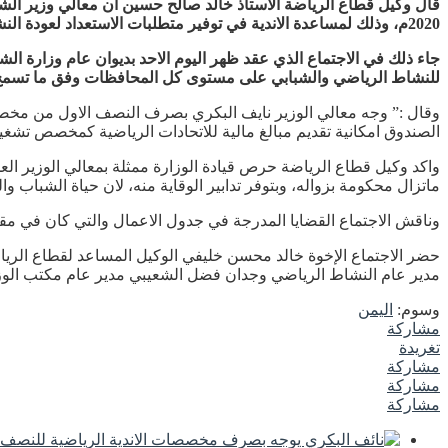
قال وكيل قطاع الرياضة الاستاذ خالد صالح حسين ان معالي وزير ال
2020م، وذلك لمساعدة الاندية في توفير متطلبات الاستعداد لعودة النشاط الرياضي خلال المدة المقبلة.
جاء ذلك في الاجتماع الذي عقد ظهر اليوم الاحد بديوان عام وزارة ال
للنشاط الرياضي والشبابي على مستوى كل المحافظات وفق ما تسمح به 
الصندوق امكانية تقديم مبالغ مالية للاتحادات الرياضية كمخصص تشغي
واكد وكيل قطاع الرياضة حرص قيادة الوزارة ممثلة بمعالي الوزير ا
ماتزال محكومة بزواله، وبتوفر تدابير الوقاية منه، لان حياة الشباب و
وناقش الاجتماع القضايا المدرجة في جدول الاعمال والتي كان في مقدمه
حضر الاجتماع الإخوة خالد محسن خليفي الوكيل المساعد لقطاع الريا
مدير عام النشاط الرياضي وجدان فضل الشعيبي مدير عام مكتب الوزي
وسوم:
اليمن
مشاركة
تغريدة
مشاركة
مشاركة
مشاركة