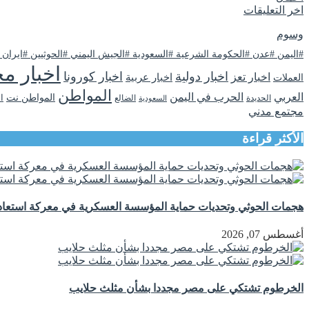
اخر التعليقات
وسوم
#اليمن #عدن #الحكومة الشرعية #السعودية #الجيش اليمني #الحوثيين #ايران
اخبار مح
اخبار دولية
اخبار كورونا
اخبار تعز
اخبار عربية
العملات
المواطن
العربي
الحرب في اليمن
المواطن نت
ا
الحديدة
الضالع
السعودية
مجتمع مدني
الأكثر قراءة
هجمات الحوثي وتحديات حماية المؤسسة العسكرية في معركة استعادة
أغسطس 07, 2026
الخرطوم تشتكي على مصر مجددا بشأن مثلث حلايب