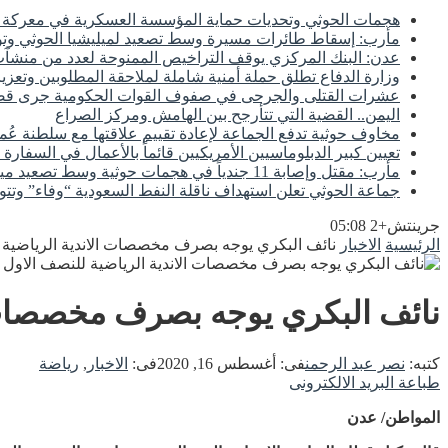
هجمات الحوثي وتحديات حماية المؤسسة العسكرية في معركة اس
مأرب: إسقاط طائرات مسيرة وسط تصعيد لميليشيا الحوثي وتوع
عدن: البنك المركزي يوقف التراخيص الممنوحة لعدد من منشآت 
وزارة الدفاع تطلق حملة أمنية شاملة لملاحقة المطلوبين وتعزيز
عشرات القتلى والجرحى في صفوف القوات الحكومية جرى
اليمن.. القضية التي تتأرجح بين الهامش ومركز الصراع
مخاوف حوثية تدفع الجماعة لإعادة تقييم علاقتها مع سلطنة عُم
تعيين كبير الدبلوماسيين الأمريكيين قائماً بالأعمال في السفارة 
مأرب: مقتل وإصابة 11 جندياً في هجمات حوثية وسط تصعيد ميداني مستمر
جماعة الحوثي تعلن استهداف ناقلة النفط السعودية “وفاء” وتتو
جرينتش+2 05:08
الرئيسية
الاخبار
نائف البكري يوجه بصرف مخصصات الاندية الرياضية للنص
نائف البكري يوجه بصرف مخصصات الان
كتبه:
نصر عبد الرحمن
فى:
أغسطس 16, 2020
فى:
الاخبار
,
رياضة
طباعة
البريد الالكترونى
المواطن/ عدن