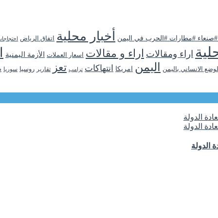
أخبار محلية
 #صنعاء #مطارات #الحرب في اليمن
اتفاق الرياض
احتجاجا
لية
ا
اراء و مقالات
اراء ومقالات
الأزمة اليمنية
اسعار العملات
اليمن
تعز
انتهاكات
لوضع الانساني باليمن
امريكا
روسيا
تقارير
سوريا
ص
ترامب
 الدولة