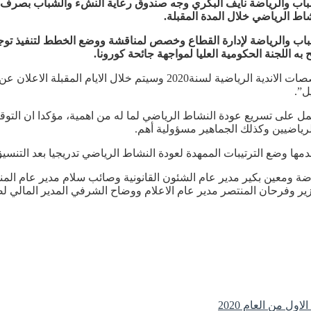
شباب والرياضة نايف البكري وجه صندوق رعاية النشء والشباب بصرف 
شباب والرياضة لإدارة القطاع وخصص لمناقشة ووضع الخطط لتنفيذ توجيه
اللجنة الحكومية العليا لمواجهة جائحة كورونا.
وقال :” وجه معالي الوزير نايف البكري بصرف النصف الاول من مخصصات الاند
ل”.
لعمل على تسريع عودة النشاط الرياضي لما له من اهمية، مؤكدا ان ال
الرياضيين وكذلك الجماهير مسؤولية أهم.
ا وضع الترتيبات الممهدة لعودة النشاط الرياضي تدريجيا بعد التنسيق 
ضة ومعين بكير مدير عام الشئون القانونية وصائب سلام مدير عام الم
ر وفرحان المنتصر مدير عام الاعلام ووضاح الشرفي المدير المالي ل