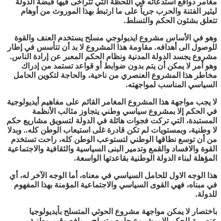
مغامر دوافع استدعائه في اللحظة التي تتراخى فيها قبضة الدولة
ليثير الفتنة والحرب جرياً على ما ارتبط بهذا الموروث من أوهام
تتعلق بشئون الحكم والتسلط.
وهو في الأساس مشروع ايديولوجي مسلح يستخدم العنف والقوة
للوصول الى أهدافه. مقاومة هذا المشروع لا بد أن تتأسس في إطار
مشروع يجسد الدولة المدنية ونظام الحكم المعبر عن إرادة الناس.
وهو أمر لا يمكن أن يتم بدون ضوابط أو قواعد تستمد من إدراك
مخاطر هذا المشروع العنصري من ناحية، والحاجة لتكوين الحامل
السياسي المناسب لمواجهته.
لا يجب مواجهة هذا المشروع المغامر القائم على مفاهيم أيديولوجية
في الحكم إلا بمشروع سياسي وطني يتجاوز مثالب الأنظمة
المستبدة، التي تركت فجوات هائلة في الدولة لتسويق مشاريع حكم
لا وطنية، وبمستويات لم تكن قادرة غلى استيعاب الوطن كله.. وبدلا
من أن توسع نطاقها الوطني لتستوعب الوطن كله، راحت تستخدم
القوة والافساد والقمع وتدمير البنى السياسية والثقافية والاجتماعية
المؤهلة لبناء الدولة الوطنية بقاعدتها الواسعة.
هذا الوجه الاول للحامل السياسي في معناه، أما الوجه الآخر له، أي
في مبناه، فهي القوى السياسي والاجتماعية المؤمنة بهذا المفهوم
للدولة.
باختصار لا يمكن مواجهة مشروع الحوثي المتسلح بأيديولوجيا
عنصرية للحكم الا بمشروع جامع متسلح بروافع وقيم وطنية.