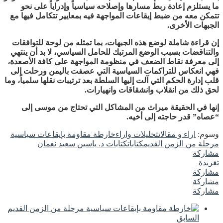
ما يستلزم إعادة ربط مسارها وإصلاحه سياسياً وإدراياً على نحو
تتمكن معه من ضبط إيقاعات المواجهة فيه بمعايير تتكامل فيها مع
الجبهات الأخرى.
إن قراءة شاملة لوضع هذه الجبهات، بما تمثله من لوحة للتوافقات
والتناقضات بسبب الوضع المرتبك للحامل السياسي، لا بد أن ينتهي
إلى معرفة نقاط الضعف في منظومة المواجهة على كافة الأصعدة،
فهي انعكاس للتراكمات السياسية التي عصفت باليمن ورحلت إلى
قلب إدارة الحكم التي آلت إليها السلطة بعد ترتيبات نقلها سلمياً، وما
لحق ذلك من انقلاب وانشقاقات وانهيارات.
إنها في الحقيقة ميراث من المشاكل التي تحتاج من موسى إلى
“عصاه” قدر حاجته إلى أخيه.
وسوم:
اراء و مقالات
تحليلات واراء
خارطة مقاومة بإيقاعات سياسية
مرحلة من الزمن القديم
كتابات
كتابات د. ياسين سعيد نعمان
مشاركة
تغريدة
مشاركة
مشاركة
مشاركة
السابق