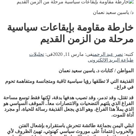
د/ ياسين سعيد نعمان
خارطة مقاومة بإيقاعات سياسية
مرحلة من الزمن القديم
كتبه:
نصر عبد الرحمن
فى:
مارس 11, 2020
فى:
تحليلات
طباعة
البريد الالكترونى
المواطن / كتابات د. ياسين سعيد نعمان
القذيفة التي لا تطلقها رؤيا سياسية ثاقبة ومتجانسة ومتفاهمة تحوم
في فراغ..
قد تقتل، وقد تدمر، وقد تصيب هدفها بدقة، لكنها فقط توسع مساحة
الفراغ الذي يلتهم التضحيات والانتصارات معاً.. الموقف السياسي هو
الذي يملأ هذا الفراغ، وهو الذي يجعل القذيفة رسالة للحياة، أو مجرد
أداة للموت.
ابتلي اليمن بجماعة طائشة تتحرش باستقراره بإشعال الفتن
والحروب إعتماداً على موروث سياسي كهنوتي، تهيئ الظروف لأي