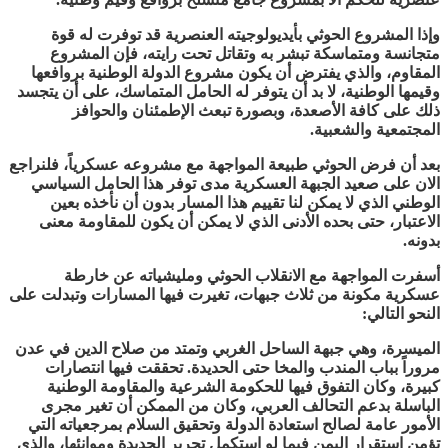
وإذا المشروع الحوثي بأيديولوجيته العنصرية قد توفرت له قوة
متجانسة ومتماسكة تبشر به وتقاتل تحت رايته، فإن المشروع
المقاوم، والذي يفترض أن يكون مشروع الدولة الوطنية بروافعها
وقيمها الوطنية، لا بد أن يتوفر له الحامل المتماسك، على أن يتجسد
ذلك على كافة الأصعدة، وبصورة تبعث الإطمئنان والحوافز
المجتمعية والشعبية.
بعد أن فرض الحوثي طبيعة المواجهة مع مشروعه عسكرياً، فلنراجع
الان على صعيد الجبهة العسكرية مدى توفر هذا الحامل السياسي
الوطني الذي لا يمكن لنا تقييم هذا المسار بدون أن نأخذه بعين
الاعتبار، حتى بحده الأدنى الذي لا يمكن أن يكون للمقاومة معنى
بدونه.
أسفرت المواجهة مع الانقلاب الحوثي ومليشياته عن خارطة
عسكرية مكونة من ثلاث جبهات، تغيرت فيها المسارات وتبدلت على
النحو التالي:
الميسرة، وهي جبهة الساحل الغربي وتمتد من صلاح الدين في عدن
مروراً بباب المندب والمخا حتى الحديدة. تحققت فيها انتصارات
كبيرة، وكان التفوق فيها للحكومة الشرعية والمقاومة الوطنية
الباسلة بدعم التحالف العربي، وكان من الممكن أن تغير مجرى
الأمور عامة لصالح استعادة الدولة وتحقيق السلام بمرجعياته التي
تؤمن استقرار اليمن فيما لو استكمل تحرير الحديدة وموانئها، والذي