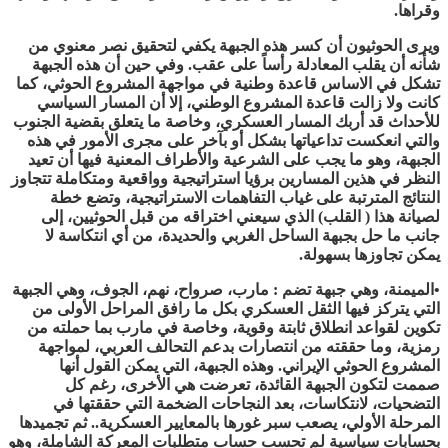
وقراها.
ويرى الحوثيون أن كسر هذه الجبهة يكفي لتحقيق نصر معنوي من
شأنه أن يقلب المعادلة رأساً على عقب. وفي حين أن هذه الجبهة
تشكل في الاساس قاعدة وطنية في مواجهة المشروع الحوثي، كما
كانت ولا زالت قاعدة المشروع الوطني، إلا أن المسار السياسي
للأحداث قد أربك المسار العسكري، وخاصة ما يتعلق بقضية الجنوب
والتي انعكست تداعياتها بشكل أو بآخر على مجرى الأمور في هذه
الجبهة، وهو ما يجب على الشرعية والأطراف المعنية فيها أن تعيد
النظر في هذين المسارين برؤيا استراتيجية وواقعية ومتكاملة تتجاوز
النتائج المترتبة على غياب التفاهمات الاستراتيجية، وتضع خطة
لصيانة هذا ( القلب) الذي سيعني اختراقه من قبل الحوثيين، إلى
جانب ما حل بجبهة الساحل الغربي والحديدة، من أي انتكاسة لا
يمكن تجاوزها بسهولة.
•الميمنة، وهي جبهة تضم : مارب، صرواح، نهم، الجوف، وهي الجبهة
التي يتركز فيها الثقل العسكري بكل ما رافق المراحل الأولى من
تكوين لقواعد انطلاق ثابتة وقوية، وخاصة في مارب بما حملته من
رمزية، وما حققته من انتصارات بدعم التحالف العربي، لمواجهة
المشروع الحوثي الإيراني. وهذه الجبهة، التي يمكن القول أنها
صممت لتكون الجبهة القائدة، تعرضت هي الأخرى، رغم كل
التضحيات، لانتكاسات، بعد النجاحات الضخمة التي حققتها في
المرحلة الأولي، يصعب سبر غورها بالمعايير العسكرية.. ثم تجميدها
بحسابات سياسية لم تحسب حساب متطلبات المعركة الشاملة، وهو