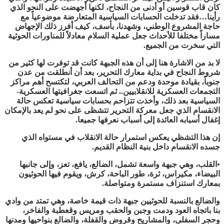
كان قاب قوسين أو أدنى من النجاح، لكنها أجهضت على النحو الذي
رأينا…فقد تدخلت الحسابات السياسية المتعارضة موضوعياً مع
حاجة المشروع الوطني، وشهدنا، بأسف، كيف أفرز ذلك الإجهاض
مساراً مختلفا للأحداث جعل عملية السلام معادلاً للمناورات الحوثية
التي سخرت من الجميع.
لا بد من الاشارة هنا إلى أن هذه الجبهة كانت قد توفرت لها كثير من
شروط النجاح في بداية معارك التحرير، بعد أن أنطلقت من عدن
جنوباً، بقيادة موحدة ودعم من التحالف العربي، لتكتسح أهم مراكز
التجمعات العسكرية للانقلابيين.. ثم اتسعت جغرافيتها العسكرية-
السياسية بعد ذلك، وأخذت تتزاحم بحسابات سياسية تعكس حالة
الانقسام الذي جعل معركة التحرير تتشظى على نحو لم يعد بالإمكان
إغفال أسبابه العائدة إلى أسباب نعرفها جميعا.
إن هذا التشظي يعكس استمرار حالة الانقلاب في مستواه الذي
جسده الانقسام داخل بنية النظام القديم.
•القلب، وهي جبهة واسعة تشمل، الضالع، يافع، تعز، وإلى جانبها
البيضاء، مكيراس، ثرة، طور الباحة، كرش، ويقوم فيها الحوثيون
بمعارك استنزاف مستمرة ومتواصلة.
والضالع بالنسبة للحوثيين جبهة ذات قيمة خاصة، وهي تمتد من وادي
بنا باتجاه العود ودمت وجبن والحقب ومريس وقعطبة والفاخر،
وحجر السفلى، والمشاريح وقروض والقفلة، والضالع بنواحيها ومدنها