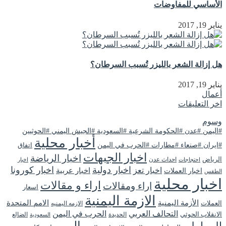
الأساسي للمفاوضات
يناير 19, 2017
هل إزالة الشعر بالليزر تُسبب السرطان؟
يناير 19, 2017
أعمال
اخر التعليقات
وسوم
#اليمن #عدن #الحكومة الشرعية #السعودية #الجيش اليمني #الحوثيين
أخبار محلية
#ايران #صنعاء #مطارات #الحرب في اليمن
اتفاق
اخبار الجبهات
اخبار الرياضة
الرياض
احداث عدن
اخبار
احتجاجات
اخبار دولية
اخبار كورونا
اخبار تعز
اخبار عربية
اخبار العملات
الطقس
اخبار محلية
اراء و مقالات
اراء ومقالات
اسعار
الازمة اليمنية
الأزمة اليمنية
الامم المتحدة
العملات
الازمه اليمنيه
التحالف العربي
الحرب في اليمن
الانقلاب الحوثي
الحديدة
الضالع
السعودية
اليمن