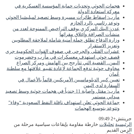
هجمات الحوثي وتحديات حماية المؤسسة العسكرية في
معركة استعادة الدولة
مأرب: إسقاط طائرات مسيرة وسط تصعيد لميليشيا الحوثي
وتوعد رئاسي بالرد الحازم
عدن: البنك المركزي يوقف التراخيص الممنوحة لعدد من
منشآت الصرافة وإغلاق مقراتها
وزارة الدفاع تطلق حملة أمنية شاملة لملاحقة المطلوبين
وتعزيز الاستقرار
عشرات القتلى والجرحى في صفوف القوات الحكومية جرى
قصف حوثي استهدف معسكرات في مأرب وحضرموت
اليمن.. القضية التي تتأرجح بين الهامش ومركز الصراع
مخاوف حوثية تدفع الجماعة لإعادة تقييم علاقتها مع سلطنة
عُمان
تعيين كبير الدبلوماسيين الأمريكيين قائماً بالأعمال في
السفارة لدى اليمن
مأرب: مقتل وإصابة 11 جندياً في هجمات حوثية وسط تصعيد
ميداني مستمر
جماعة الحوثي تعلن استهداف ناقلة النفط السعودية “وفاء”
وتتوعد بتوسيع الهجمات
جرينتش+2 09:49
الرئيسية
تحليلات
خارطة مقاومة بإيقاعات سياسية مرحلة من
الزمن القديم