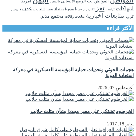
المواطن
المواطن نت
الوضع الانساني باليمن
امريكا
تعز
انتهاكات
عدن
روسيا
تقارير
سوريا
صنعاء
ضحايا الحرب
فيروس
ترامب
متابعات اخبارية
مجتمع مدني
كورونا
متابعات وكالات
الأكثر قراءة
هجمات الحوثي وتحديات حماية المؤسسة العسكرية في معركة
استعادة الدولة
أغسطس 07, 2026
الخرطوم تشتكي على مصر مجددا بشأن مثلث حلايب
يناير 18, 2017