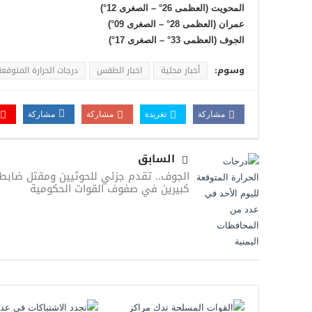
المحويت (العظمى 26° – الصغرى 12°)
عمران (العظمى 28° – الصغرى 09°)
الجوف (العظمى 33° – الصغرى 17°)
وسوم:
أخبار محلية
اخبار الطقس
درجات الحرارة المتوقع
مشاركة
تغريدة
مشاركة
مشاركة
السابق
الجوف.. تقدم جزئي للحوثيين ومقتل ضابط
كبيرين في صفوف القوات الحكومية