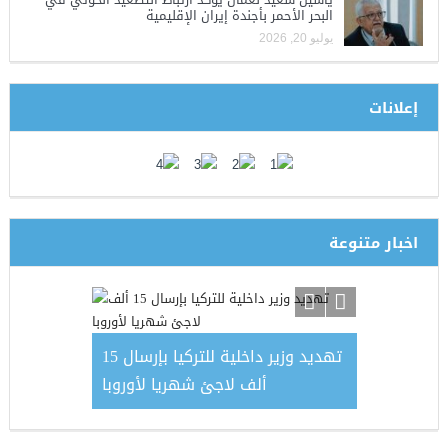
البحر الأحمر بأجندة إيران الإقليمية
يوليو 20, 2026
إعلانات
اخبار متنوعة
ذّب تصريحات
تهديد وزير داخلية للتركيا بإرسال 15
وجع يمان
خان شيخون
ألف لاجئ شهريا لأوروبا