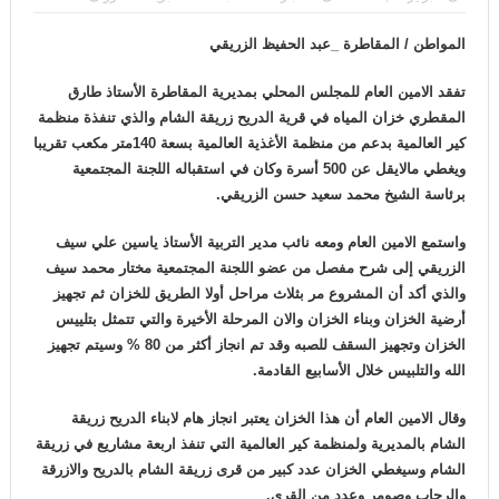
المواطن / المقاطرة _عبد الحفيظ الزريقي
تفقد الامين العام للمجلس المحلي بمديرية المقاطرة الأستاذ طارق
المقطري خزان المياه في قرية الدريح زريقة الشام والذي تنفذة منظمة
كير العالمية بدعم من منظمة الأغذية العالمية بسعة 140متر مكعب تقريبا
ويغطي مالايقل عن 500 أسرة وكان في استقباله اللجنة المجتمعية
برئاسة الشيخ محمد سعيد حسن الزريقي.
واستمع الامين العام ومعه نائب مدير التربية الأستاذ ياسين علي سيف
الزريقي إلى شرح مفصل من عضو اللجنة المجتمعية مختار محمد سيف
والذي أكد أن المشروع مر بثلاث مراحل أولا الطريق للخزان ثم تجهيز
أرضية الخزان وبناء الخزان والان المرحلة الأخيرة والتي تتمثل بتلييس
الخزان وتجهيز السقف للصبه وقد تم انجاز أكثر من 80 % وسيتم تجهيز
الله والتلبيس خلال الأسابيع القادمة.
وقال الامين العام أن هذا الخزان يعتبر انجاز هام لابناء الدريح زريقة
الشام بالمديرية ولمنظمة كير العالمية التي تنفذ اربعة مشاريع في زريقة
الشام وسيغطي الخزان عدد كبير من قرى زريقة الشام بالدريح والازرقة
والرحاب وصومر وعدد من القرى.