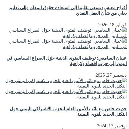
أفراح مغلس: تسعى نقابتنا إلى استعادة حقوق المعلم وإلى تعليم
يعلي من شأن العقل النقدي
فبراير 18, 2026
عيبان السامعي: توظيف الفتوى الدينية حوّل الصراع السياسي في
اليمن إلى حرب إقصاء وكراهية
ديسمبر 27, 2025
حديث خاص مع نائب الأمين العام للحزب الاشتراكي اليمني حول
التكتل الجديد للقوى اليمنية
نوفمبر 17, 2024