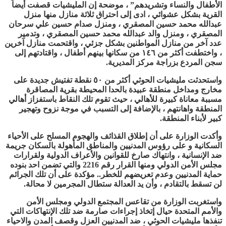
الأطفال والنساء وتشريدهم” ، موضحة إن المليشيات قصفت أيضاً
القرية بشكل عشوائي ، ادى إلى احتراق ثلاثة منازل منها منزل
عبدالله محمد حسين المصقري ، ومنزل صدام حسين علي سرحان
المصقري ، ومنزل والد عبدالله محمد حسين المصقري ، وتدمير
عدد آخر من منازل المواطنين بشكل جزئي ، واقتحمت منازل آخرين
، واختطفت أكثر من ١٤٦ من سكانها بينهم أطفال ، واقتادتهم إلى
سجن المردع بزراجة مركز المديرية.
واستحدثت مليشيات الحوثي أكثر من ٥٠ نقطة تفتيش جديدة على
مخارج ومداخل منطقة عبيدة بالحدا المحيطة بقرية المصاقرة
مسببة معاناة كبيرة للأهالي ، حيث تقوم تلك النقاط باستفزاز أهالي
المنطقة واهانتهم ، بالإضافة إلى التسبب في موجة نزوح وتهجير
كبير لأبناء المنطقة.
وأكدت الوزارة على أن إطلاق القذائف والهجوم المسلح على الأحياء
السكانية و على رؤوس المدنيين والمناطق المأهولة بالسكان جريمة
ضد الإنسانية ، وانتهاك صارخ للقوانين والأعراف الدولية ولقرارات
مجلس الأمن الدولي ومنها القرار رقم 2216 والتي تضمن احد بنوده
حماية المدنيين وعدم تعريضهم للخطر.. مؤكدة على أن تلك الجرائم
لن تسقط بالتقادم ، وأن يد العدالة ستطال المجرمين لا محالة.
واستغربت الوزارة من تقاعس المجتمع الدولي ومجلس الأمن
والأمم المتحدة حيال إتخاذ إجراءات صارمة ضد تلك الإنتهاكات التي
تنفذها مليشيات الحوثي ، ضد المدنيين العزل وقصف المدن والاحياء