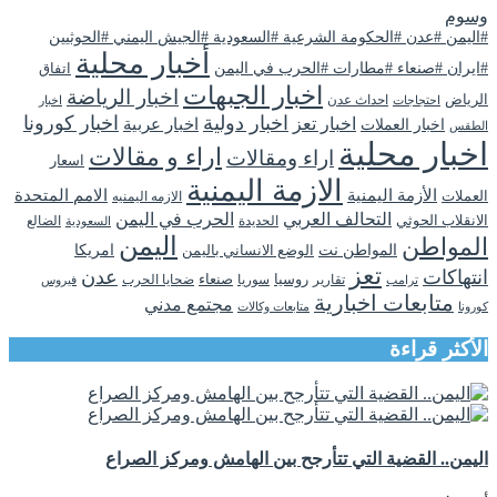
وسوم
#اليمن #عدن #الحكومة الشرعية #السعودية #الجيش اليمني #الحوثيين
أخبار محلية
#ايران #صنعاء #مطارات #الحرب في اليمن
اتفاق
اخبار الجبهات
اخبار الرياضة
الرياض
احداث عدن
اخبار
احتجاجات
اخبار دولية
اخبار كورونا
اخبار تعز
اخبار عربية
اخبار العملات
الطقس
اخبار محلية
اراء و مقالات
اراء ومقالات
اسعار
الازمة اليمنية
الأزمة اليمنية
الامم المتحدة
العملات
الازمه اليمنيه
التحالف العربي
الحرب في اليمن
الانقلاب الحوثي
الحديدة
الضالع
السعودية
اليمن
المواطن
المواطن نت
الوضع الانساني باليمن
امريكا
تعز
انتهاكات
عدن
روسيا
تقارير
سوريا
صنعاء
ضحايا الحرب
فيروس
ترامب
متابعات اخبارية
مجتمع مدني
كورونا
متابعات وكالات
الأكثر قراءة
اليمن.. القضية التي تتأرجح بين الهامش ومركز الصراع