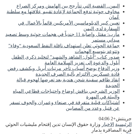
اليمن.. القضية التي تتأرجح بين الهامش ومركز الصراع
مخاوف حوثية تدفع الجماعة لإعادة تقييم علاقتها مع سلطنة
عُمان
تعيين كبير الدبلوماسيين الأمريكيين قائماً بالأعمال في
السفارة لدى اليمن
مأرب: مقتل وإصابة 11 جندياً في هجمات حوثية وسط تصعيد
ميداني مستمر
جماعة الحوثي تعلن استهداف ناقلة النفط السعودية “وفاء”
وتتوعد بتوسيع الهجمات
صدور كتاب “أيلول: الشاهد والشهيد” لتخليد ذكرى الطفل
أيلول والدعوة إلى تعزيز السلامة العامة
وزير الدفاع يوضح أسباب تأخر مرتبات أبريل ويكشف رفض
قادة عسكريين الالتزام بآلية الصرف الجديدة
إنقاذ طاقم سفينة شحن هندية بعد تعرضها لهجوم قبالة
الحديدة
الوزير الشرجبي يناقش اوضاع واحتياجات قطاعي المياه
والبيئة في المهرة
اشتباكات قبلية متفرقة في صنعاء وعمران والجوف تسفر
عن قتيل وعدد من المصابين
جرينتش+2 04:06
الرئيسية
الاخبار
وزارة حقوق الإنسان تدين إقتحام مليشيات الحوثي
قرية المصاقرة بذمار