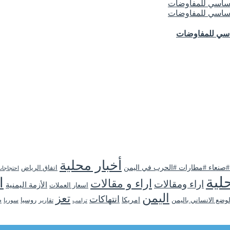
ساسي للمفاوضات
أخبار محلية
 #صنعاء #مطارات #الحرب في اليمن
اتفاق الرياض
احتجاجا
لية
ا
اراء و مقالات
اراء ومقالات
الأزمة اليمنية
اسعار العملات
اليمن
تعز
انتهاكات
لوضع الانساني باليمن
امريكا
روسيا
تقارير
سوريا
ص
ترامب