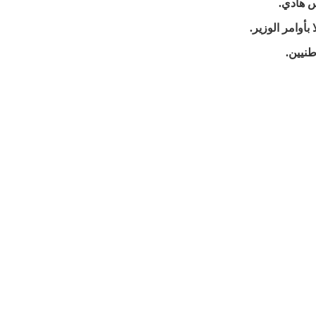
س هادي.
بأوامر الوزير.
طنيين.