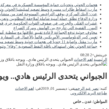
هجمات الحوثي وتحديات حماية المؤسسة العسكرية في معركة اس
مأرب: إسقاط طائرات مسيرة وسط تصعيد لميليشيا الحوثي وتوع
عدن: البنك المركزي يوقف التراخيص الممنوحة لعدد من منشآت 
وزارة الدفاع تطلق حملة أمنية شاملة لملاحقة المطلوبين وتعزيز
عشرات القتلى والجرحى في صفوف القوات الحكومية جرى
اليمن.. القضية التي تتأرجح بين الهامش ومركز الصراع
مخاوف حوثية تدفع الجماعة لإعادة تقييم علاقتها مع سلطنة عُم
تعيين كبير الدبلوماسيين الأمريكيين قائماً بالأعمال في السفارة 
مأرب: مقتل وإصابة 11 جندياً في هجمات حوثية وسط تصعيد ميداني مستمر
جماعة الحوثي تعلن استهداف ناقلة النفط السعودية “وفاء” وتتو
جرينتش+2 08:28
الرئيسية
اهم الاحداث
الجبواني يتحدى الرئيس هادي.. ويوجه باغلاق وزا
الجبواني يتحدى الرئيس هادي.. ويوج
كتبه:
نصر عبد الرحمن
فى:
ديسمبر 01, 2019
فى:
اهم الاحداث
طباعة
البريد الالكترونى
المواطن/ عدن ـ خاص