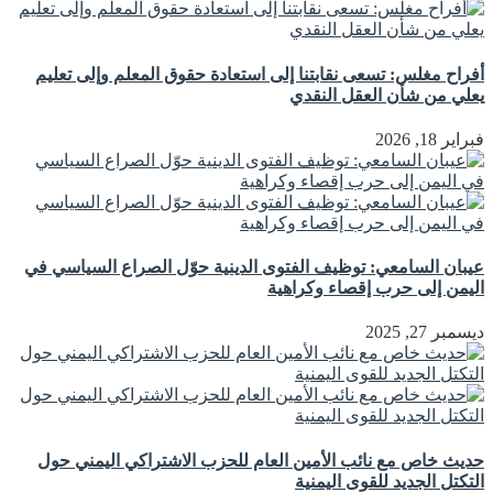
أفراح مغلس: تسعى نقابتنا إلى استعادة حقوق المعلم وإلى تعليم
يعلي من شأن العقل النقدي
فبراير 18, 2026
عيبان السامعي: توظيف الفتوى الدينية حوّل الصراع السياسي في
اليمن إلى حرب إقصاء وكراهية
ديسمبر 27, 2025
حديث خاص مع نائب الأمين العام للحزب الاشتراكي اليمني حول
التكتل الجديد للقوى اليمنية