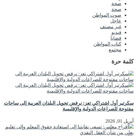
صحة
صحة
صوت المواطن
عاجل
غير مصنف
فيديو
قضايا
كتاب المواطن
مجتمع
كلمة حرة
سكرتير أول اشتراكي تعز: نرفض تحويل البلدان العربية إلى ساحات
مفتوحة للصراعات الدولية والإقليمية
أبريل 01, 2026