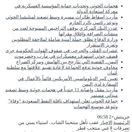
هجمات الحوثي وتحديات حماية المؤسسة العسكرية في
معركة استعادة الدولة
مأرب: إسقاط طائرات مسيرة وسط تصعيد لميليشيا الحوثي
وتوعد رئاسي بالرد الحازم
عدن: البنك المركزي يوقف التراخيص الممنوحة لعدد من
منشآت الصرافة وإغلاق مقراتها
وزارة الدفاع تطلق حملة أمنية شاملة لملاحقة المطلوبين
وتعزيز الاستقرار
عشرات القتلى والجرحى في صفوف القوات الحكومية جرى
قصف حوثي استهدف معسكرات في مأرب وحضرموت
اليمن.. القضية التي تتأرجح بين الهامش ومركز الصراع
مخاوف حوثية تدفع الجماعة لإعادة تقييم علاقتها مع سلطنة
عُمان
تعيين كبير الدبلوماسيين الأمريكيين قائماً بالأعمال في
السفارة لدى اليمن
مأرب: مقتل وإصابة 11 جندياً في هجمات حوثية وسط تصعيد
ميداني مستمر
جماعة الحوثي تعلن استهداف ناقلة النفط السعودية “وفاء”
وتتوعد بتوسيع الهجمات
جرينتش+2 06:58
الرئيسية
الاخبار
عقب تأهل منتخبنا الشاب.. استياء يمني من
تصرفات لاعبي منتخب قطر