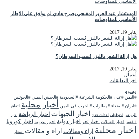
المستشار عبد العزيز المفلحي يصرح هادي لم يوافق على الإطار
الأساسي للمفاوضات
يناير 19, 2017
هل إزالة الشعر بالليزر تُسبب السرطان؟
يناير 19, 2017
أعمال
اخر التعليقات
وسوم
#اليمن #عدن #الحكومة الشرعية #السعودية #الجيش اليمني #الحوثيين
أخبار محلية
#ايران #صنعاء #مطارات #الحرب في اليمن
اتفاق
اخبار الجبهات
اخبار الرياضة
الرياض
احداث عدن
اخبار
احتجاجات
اخبار دولية
اخبار كورونا
اخبار تعز
اخبار عربية
اخبار العملات
الطقس
اخبار محلية
اراء و مقالات
اراء ومقالات
اسعار