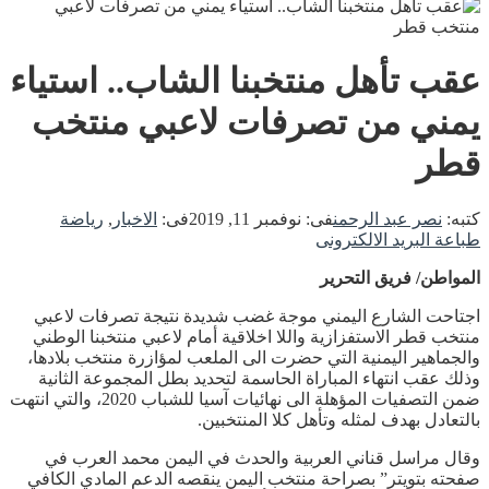
عقب تأهل منتخبنا الشاب.. استياء
يمني من تصرفات لاعبي منتخب
قطر
كتبه:
نصر عبد الرحمن
فى:
نوفمبر 11, 2019
فى:
الاخبار
,
رياضة
طباعة
البريد الالكترونى
المواطن/ فريق التحرير
اجتاحت الشارع اليمني موجة غضب شديدة نتيجة تصرفات لاعبي
منتخب قطر الاستفزازية واللا اخلاقية أمام لاعبي منتخبنا الوطني
والجماهير اليمنية التي حضرت الى الملعب لمؤازرة منتخب بلادها،
وذلك عقب انتهاء المباراة الحاسمة لتحديد بطل المجموعة الثانية
ضمن التصفيات المؤهلة الى نهائيات آسيا للشباب 2020، والتي انتهت
بالتعادل بهدف لمثله وتأهل كلا المنتخبين.
وقال مراسل قناني العربية والحدث في اليمن محمد العرب في
صفحته بتويتر” بصراحة منتخب اليمن ينقصه الدعم المادي الكافي