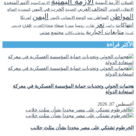
الازمة اليمنية
الأزمة اليمنية
الامم المتحدة
العملات
الازمه اليمنيه
التحالف العربي
الحرب في اليمن
الانقلاب الحوثي
الحديدة
الضالع
السعودية
اليمن
المواطن
المواطن نت
الوضع الانساني باليمن
امريكا
تعز
انتهاكات
عدن
روسيا
تقارير
سوريا
صنعاء
ضحايا الحرب
فيروس
ترامب
متابعات اخبارية
مجتمع مدني
كورونا
متابعات وكالات
الأكثر قراءة
هجمات الحوثي وتحديات حماية المؤسسة العسكرية في معركة
استعادة الدولة
أغسطس 07, 2026
الخرطوم تشتكي على مصر مجددا بشأن مثلث حلايب