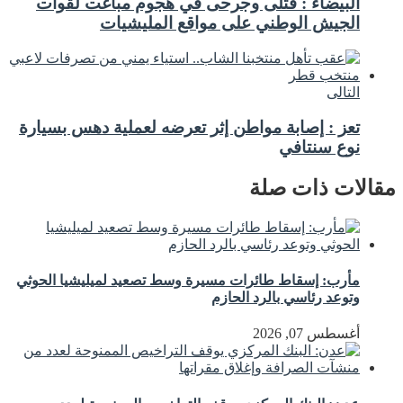
البيضاء : قتلى وجرحى في هجوم مباغت لقوات
الجيش الوطني على مواقع المليشيات
التالى
تعز : إصابة مواطن إثر تعرضه لعملية دهس بسيارة
نوع سنتافي
مقالات ذات صلة
مأرب: إسقاط طائرات مسيرة وسط تصعيد لميليشيا الحوثي
وتوعد رئاسي بالرد الحازم
أغسطس 07, 2026