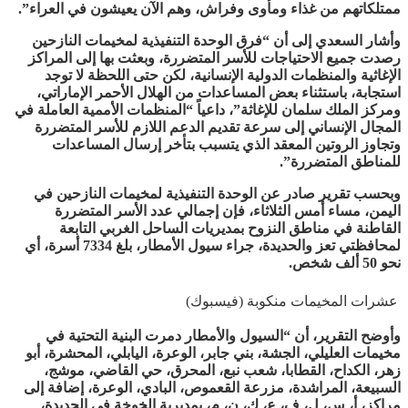
ممتلكاتهم من غذاء ومأوى وفراش، وهم الآن يعيشون في العراء”.
وأشار السعدي إلى أن “فرق الوحدة التنفيذية لمخيمات النازحين
رصدت جميع الاحتياجات للأسر المتضررة، وبعثت بها إلى المراكز
الإغاثية والمنظمات الدولية الإنسانية، لكن حتى اللحظة لا توجد
استجابة، باستثناء بعض المساعدات من الهلال الأحمر الإماراتي،
ومركز الملك سلمان للإغاثة”، داعياً “المنظمات الأممية العاملة في
المجال الإنساني إلى سرعة تقديم الدعم اللازم للأسر المتضررة
وتجاوز الروتين المعقد الذي يتسبب بتأخر إرسال المساعدات
للمناطق المتضررة”.
وبحسب تقرير صادر عن الوحدة التنفيذية لمخيمات النازحين في
اليمن، مساء أمس الثلاثاء، فإن إجمالي عدد الأسر المتضررة
القاطنة في مناطق النزوح بمديريات الساحل الغربي التابعة
لمحافظتي تعز والحديدة، جراء سيول الأمطار، بلغ 7334 أسرة، أي
نحو 50 ألف شخص.
عشرات المخيمات منكوبة (فيسبوك)
وأوضح التقرير، أن “السيول والأمطار دمرت البنية التحتية في
مخيمات العليلي، الجشة، بني جابر، الوعرة، اليابلي، المحشرة، أبو
زهر، الكداح، القطابا، شعب نبع، المحرق، حي القاضي، موشج،
السبيعة، المراشدة، مزرعة القعموص، البادي، الوعرة، إضافة إلى
مراكز، أ، س، ل، ف، ع، ك، ن، م، بمديرية الخوخة في الحديدة،