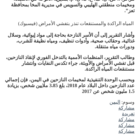
ومخيمات منطقتي الهليبي والسويس في مديرية المخا بمحافظة
تعز”.
المياه الراكدة والمستنقعات تنذر بتفشي الأمراض (فيسبوك)
وأشار التقرير إلى أن الأسر النازحة بحاجة إلى مواد إيوائية، وسلال
غذائية، وحقائب صحية، وأدوات تنظيف، ومياه نظيفة للشرب،
ودورات مياه متنقلة.
وطالب التقرير، المنظمات الأممية بالتدخل الفوري لإنقاذ النازحين،
قبل تفشي الأمراض والأوبئة، جراء تكدس النفايات وانتشار
مستنقعات المياه الراكدة.
وبحسب الوحدة التنفيذية لمخيمات النازحين في اليمن، فإن إجمالي
عدد النازحين داخل البلاد عام 2018، بلغ 3.85 ملايين شخص، بزيادة
1.5 مليون شخص عن 2017
وسوم:
اليمن
مشاركة
تغريدة
مشاركة
مشاركة
مشاركة