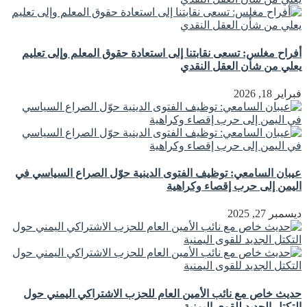
أفراح مغلس: تسعى نقابتنا إلى استعادة حقوق المعلم وإلى تعليم
يعلي من شأن العقل النقدي
فبراير 18, 2026
عيبان السامعي: توظيف الفتوى الدينية حوّل الصراع السياسي في
اليمن إلى حرب إقصاء وكراهية
ديسمبر 27, 2025
حديث خاص مع نائب الأمين العام للحزب الاشتراكي اليمني حول
التكتل الجديد للقوى اليمنية