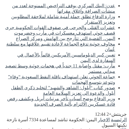
عدن: البنك المركزي يوقف التراخيص الممنوحة لعدد من
منشآت الصرافة وإغلاق مقراتها
وزارة الدفاع تطلق حملة أمنية شاملة لملاحقة المطلوبين
وتعزيز الاستقرار
عشرات القتلى والجرحى في صفوف القوات الحكومية جرى
قصف حوثي استهدف معسكرات في مأرب وحضرموت
اليمن.. القضية التي تتأرجح بين الهامش ومركز الصراع
مخاوف حوثية تدفع الجماعة لإعادة تقييم علاقتها مع سلطنة
عُمان
تعيين كبير الدبلوماسيين الأمريكيين قائماً بالأعمال في
السفارة لدى اليمن
مأرب: مقتل وإصابة 11 جندياً في هجمات حوثية وسط تصعيد
ميداني مستمر
جماعة الحوثي تعلن استهداف ناقلة النفط السعودية “وفاء”
وتتوعد بتوسيع الهجمات
صدور كتاب “أيلول: الشاهد والشهيد” لتخليد ذكرى الطفل
أيلول والدعوة إلى تعزيز السلامة العامة
وزير الدفاع يوضح أسباب تأخر مرتبات أبريل ويكشف رفض
قادة عسكريين الالتزام بآلية الصرف الجديدة
جرينتش+2 12:44
الرئيسية
الاخبار
اليمن: الحكومة تناشد لمساعدة 7334 أسرة نازحة
نكبتها السيول