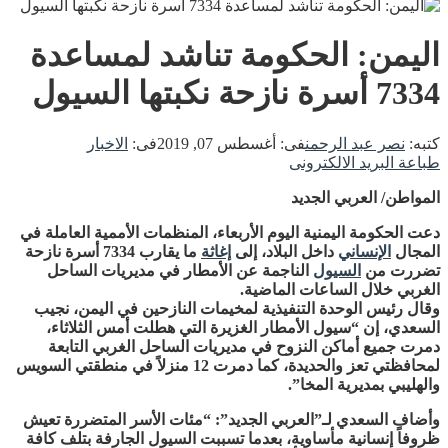
اليمن: الحكومة تناشد لمساعدة
7334 أسرة نازحة نكبتها السيول
كتبه:
نصر عبد الرحمن
فى:
أغسطس 07, 2019
فى:
الاخبار
طباعة
البريد الالكترونى
المواطن/ العربي الجديد
دعت الحكومة اليمنية اليوم الأربعاء، المنظمات الأممية العاملة في
المجال
الإنساني
داخل البلاد، إلى
إغاثة
ما يقارب 7334 أسرة نازحة
تضررت من
السيول
الناجمة عن الأمطار في مديريات الساحل
الغربي خلال الساعات الماضية.
وقال رئيس الوحدة التنفيذية لمخيمات النازحين في اليمن، نجيب
السعدي، إن “سيول الأمطار الغزيرة التي هطلت أمس الثلاثاء،
دمرت جميع أماكن النزوح في مديريات الساحل الغربي التابعة
لمحافظتي تعز والحديدة، كما دمرت 12 منزلاً في منطقتي السويس
والهليبي بمديرية المخا”.
وأضاف السعدي لـ”العربي الجديد”: “مئات الأسر المتضررة تعيش
ظروفاً إنسانية مأساوية، بعدما تسببت السيول الجارفة بتلف كافة