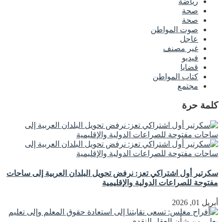
رياضة
صحة
صحة
صوت المواطن
عاجل
غير مصنف
فيديو
قضايا
كتاب المواطن
مجتمع
كلمة حرة
سكرتير أول اشتراكي تعز: نرفض تحويل البلدان العربية إلى ساحات
مفتوحة للصراعات الدولية والإقليمية
أبريل 01, 2026