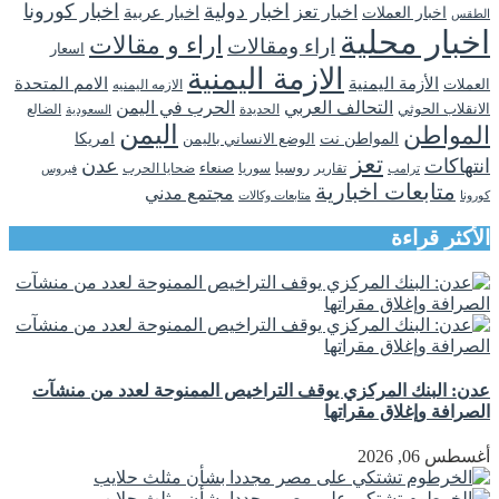
اخبار دولية
اخبار كورونا
اخبار تعز
اخبار عربية
اخبار العملات
الطقس
اخبار محلية
اراء و مقالات
اراء ومقالات
اسعار
الازمة اليمنية
الأزمة اليمنية
الامم المتحدة
العملات
الازمه اليمنيه
التحالف العربي
الحرب في اليمن
الانقلاب الحوثي
الحديدة
الضالع
السعودية
اليمن
المواطن
المواطن نت
الوضع الانساني باليمن
امريكا
تعز
انتهاكات
عدن
روسيا
تقارير
سوريا
صنعاء
ضحايا الحرب
فيروس
ترامب
متابعات اخبارية
مجتمع مدني
كورونا
متابعات وكالات
الأكثر قراءة
عدن: البنك المركزي يوقف التراخيص الممنوحة لعدد من منشآت
الصرافة وإغلاق مقراتها
أغسطس 06, 2026