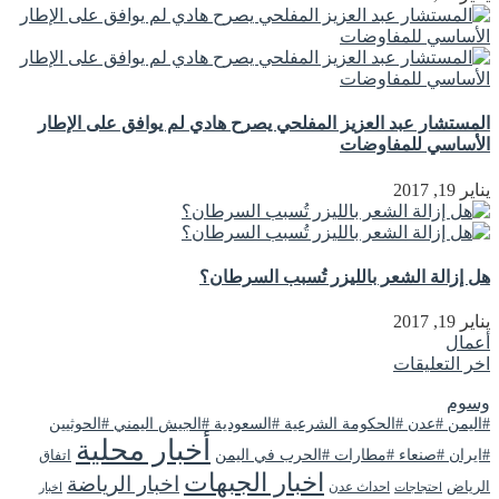
المستشار عبد العزيز المفلحي يصرح هادي لم يوافق على الإطار
الأساسي للمفاوضات
يناير 19, 2017
هل إزالة الشعر بالليزر تُسبب السرطان؟
يناير 19, 2017
أعمال
اخر التعليقات
وسوم
#اليمن #عدن #الحكومة الشرعية #السعودية #الجيش اليمني #الحوثيين
أخبار محلية
#ايران #صنعاء #مطارات #الحرب في اليمن
اتفاق
اخبار الجبهات
اخبار الرياضة
الرياض
احداث عدن
اخبار
احتجاجات