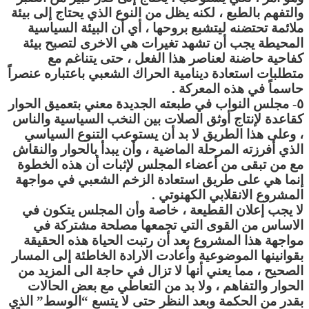
والتفهم بالطبع ، لكنه يظل من النوع الذي يحتاج إلى بيئة
ملائمة تحتضنه ليتشبع بروحها ، أي أن البيئة السياسية
المحيطة يجب أن تشهد تغيرات هي الاخرى لتصبح بيئة
كفاحية حاضنة لعناصر هذا الفعل ، حتى يتناغم مع
متطلبات استعادة دينامية الحراك الشعبي باعتباره عنصراً
حاسماً في هذه المعركة .
٥- مجلس النواب في طبعته الجديدة معني بتعميق الحوار
كقاعدة لإنتاج أوثق الصلات بين النخب السياسية والناس
، وعلى هذا الطريق لا بد أن يستوعب التنوع السياسي
الذي أفرزته المرحلة الماضية ، وأن يبدأ بالحوار والنقاش
مع من تبقى من أعضاء المجلس لإثبات أن هذه الخطوة
إنما هي على طريق استعادة الزخم الشعبي في مواجهة
المشروع الانقلابي الكهنوتي .
لا يجب إعلان القطيعة ، خاصة وأن المجلس يتكون في
الاساس من القوى التي تجمعها مصلحة مشتركة في
مواجهة هذا المشروع بعد أن رتبت الحياة هذه الحقيقة
بقوانينها الموضوعية وأعادت الارادة الخاطئة إلى المسار
الصحيح ، مما يعني أنها لا تزال في حاجة الى المزيد من
الحوار والتفاهم ، ولا بد من التعاطي مع بعض الحالات
بقدر من الحكمة وبعد النظر حتى لا يتسع “الوسط” الذي