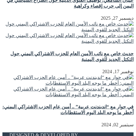
عيبان السامعي: توظيف الفتوى الدينية حوّل الصراع السياسي في
اليمن إلى حرب إقصاء وكراهية
ديسمبر 27, 2025
حديث خاص مع نائب الأمين العام للحزب الاشتراكي اليمني حول
التكتل الجديد للقوى اليمنية
نوفمبر 17, 2024
في حوار مع “اندبندنت عربية” .. أمين عام الحزب الاشتراكي اليمني:
أخطر ما يوجه البلد اليوم الاستقطابات
سبتمبر 02, 2024
DESIGNED & DEVELOPED BY
DW DESIGNS EGYPT