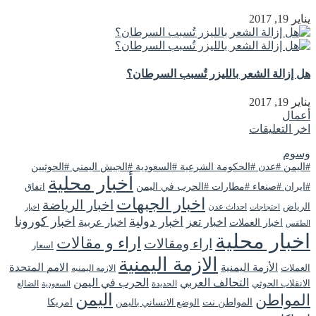
يناير 19, 2017
هل إزالة الشعر بالليزر تُسبب السرطان؟
يناير 19, 2017
أعمال
اخر التعليقات
وسوم
#اليمن #عدن #الحكومة الشرعية #السعودية #الجيش اليمني #الحوثيين
أخبار محلية
#ايران #صنعاء #مطارات #الحرب في اليمن
اتفاق
اخبار الجبهات
اخبار الرياضة
الرياض
احداث عدن
اخبار
احتجاجات
اخبار دولية
اخبار كورونا
اخبار تعز
اخبار عربية
اخبار العملات
الطقس
اخبار محلية
اراء و مقالات
اراء ومقالات
اسعار
الازمة اليمنية
الأزمة اليمنية
الامم المتحدة
العملات
الازمه اليمنيه
التحالف العربي
الحرب في اليمن
الانقلاب الحوثي
الحديدة
الضالع
السعودية
اليمن
المواطن
المواطن نت
الوضع الانساني باليمن
امريكا