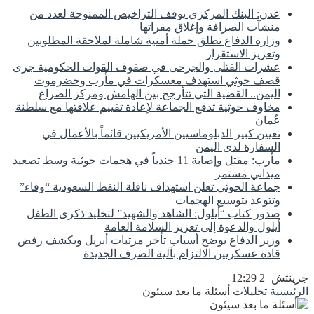
عدن: البنك المركزي يوقف التراخيص الممنوحة لعدد من
منشآت الصرافة وإغلاق مقراتها
وزارة الدفاع تطلق حملة أمنية شاملة لملاحقة المطلوبين
وتعزيز الاستقرار
عشرات القتلى والجرحى في صفوف القوات الحكومية جرى
قصف حوثي استهدف معسكرات في مأرب وحضرموت
اليمن.. القضية التي تتأرجح بين الهامش ومركز الصراع
مخاوف حوثية تدفع الجماعة لإعادة تقييم علاقتها مع سلطنة
عُمان
تعيين كبير الدبلوماسيين الأمريكيين قائماً بالأعمال في
السفارة لدى اليمن
مأرب: مقتل وإصابة 11 جندياً في هجمات حوثية وسط تصعيد
ميداني مستمر
جماعة الحوثي تعلن استهداف ناقلة النفط السعودية “وفاء”
وتتوعد بتوسيع الهجمات
صدور كتاب “أيلول: الشاهد والشهيد” لتخليد ذكرى الطفل
أيلول والدعوة إلى تعزيز السلامة العامة
وزير الدفاع يوضح أسباب تأخر مرتبات أبريل ويكشف رفض
قادة عسكريين الالتزام بآلية الصرف الجديدة
جرينتش+2 12:29
الرئيسية
تحليلات
أسئلة ما بعد سيئون