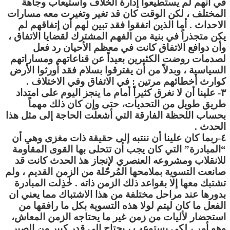
في أنهم لم يستطيعوا إدارة الخلاف واستيعاب وجاهة
المختلف ، لكن الوقت كان قد تغير وتغيرت معه مسارات
الاحداث . أما الذين اتفقوا فقد تبين لهم أن إتفاقهم لم
يكن متجذراً في بنية من الفهم المشترك لقضايا الاتفاق ،
وأن دوافع الاتفاق كانت في معظم الأحيان رد فعل
لصدمات روضت الكثيرين بعيداً عن قناعاتهم ومساراتهم
السياسية ، وبدلاً من أن يفترقوا بسلام فقد أورثوا الأرض
كوارث أخطائهم مرتين : في الاتفاق وفي الاختلاف .
٣- علينا أن لا نغرق كثيراً أمام ما ينجز اليوم على امتداد
طريق طويل من التحديات، حتى وإن كان ذلك مهماً
بحساب اللحظة الفارقة التي أشعلت الحاجة إلى مثل هذا
الحدث .
٤-ربما كان علينا أن ننتبه إلى حقيقة ذات مغزى وهي أن
“المبادرة” التي كان يجب أن تتحلى بها القوى المقاومة
للانقلاب ومشروعه العنصري لإنجاز هذ الحدث كانت قد
صانعت التسوية بملامحها المُرحّلة من الزمن القديم ، ولم
تشتبك معها إلا بقواعد ذلك الزمن ذاته . خٰذِلت المبادرة
بدورها عند مراحل مختلفة من هذا الاشتباك مما يعني ان
الفعل ما كان ليتم لولا هذه التسوية بكل ما رافقها من
استحضار لأليات من زمن غير ما يحتاجه الزمن المعاش،
وهو أمر ، لكي يستوعب ، يحتاج إلى قدر كبير من الصبر