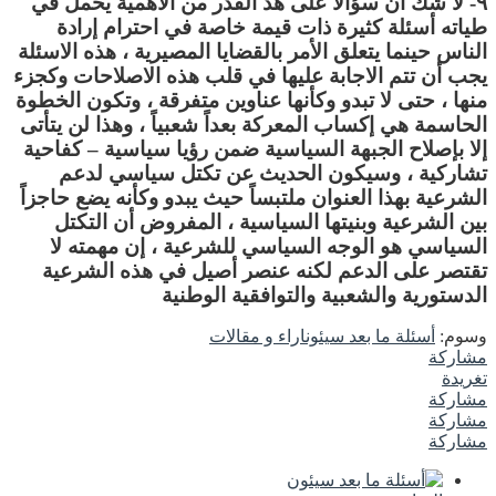
٩- لا شك أن سؤالاً على هذ القدر من الأهمية يحمل في
طياته أسئلة كثيرة ذات قيمة خاصة في احترام إرادة
الناس حينما يتعلق الأمر بالقضايا المصيرية ، هذه الاسئلة
يجب أن تتم الاجابة عليها في قلب هذه الاصلاحات وكجزء
منها ، حتى لا تبدو وكأنها عناوين متفرقة ، وتكون الخطوة
الحاسمة هي إكساب المعركة بعداً شعبياً ، وهذا لن يتأتى
إلا بإصلاح الجبهة السياسية ضمن رؤيا سياسية – كفاحية
تشاركية ، وسيكون الحديث عن تكتل سياسي لدعم
الشرعية بهذا العنوان ملتبساً حيث يبدو وكأنه يضع حاجزاً
بين الشرعية وبنيتها السياسية ، المفروض أن التكتل
السياسي هو الوجه السياسي للشرعية ، إن مهمته لا
تقتصر على الدعم لكنه عنصر أصيل في هذه الشرعية
الدستورية والشعبية والتوافقية الوطنية
وسوم:
أسئلة ما بعد سيئون
اراء و مقالات
مشاركة
تغريدة
مشاركة
مشاركة
مشاركة