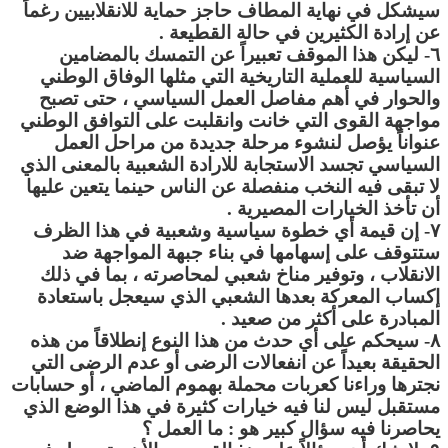
سيشكل في نهاية المطاف حاجز حماية للانقلابيين رغماً
عن إرادة الكثيرين في حالة القطيعة .
٦- ليكن هذا الموقف تعبيراً عن التمسك بالمضامين
السياسية للعملية التاريخية التي مثلها الوفاق الوطني
والحوار في أهم مفاصل العمل السياسي ، حتى تصبح
مواجهة القوى التي خانت وانقلبت على التوافق الوطني
عنواناً يؤصل لنشوء مرحلة جديدة من مراحل العمل
السياسي تجسد الاستجابة للارادة الشعبية بالمعنى الذي
لا تبقى فيه النخب منفصلة عن الناس حينما يتعين عليها
أن تأخذ الخيارات المصيرية .
٧- إن قيمة أي خطوة سياسية وشعبية في هذا الظرف
ستتوقف على إسهامها في بناء جبهة المواجهة ضد
الانقلاب ، وتوفير مناخ شعبي لمحاصرته ، بما في ذلك
إكساب المعركة بعدها الشعبي الذي سيعجل باستعادة
المبادرة على أكثر من صعيد .
٨- سيحكم على أي حدث من هذا النوع إنطلاقاً من هذه
الحقيقة بعيداً عن انفعالات الرضى أو عدم الرضى التي
نجترها وراءنا كعربات محملة بهموم الماضي ، أو حسابات
مستقبل ليس لنا فيه خيارات كثيرة في هذا الوضع الذي
يحاصرنا فيه سؤال كبير هو : ما العمل ؟