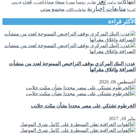
تعز
انتهاكات
عدن
روسيا
تقارير
سوريا
صنعاء
ضحايا الحرب
فيروس
ترامب
متابعات اخبارية
مجتمع مدني
كورونا
متابعات وكالات
الأكثر قراءة
عدن: البنك المركزي يوقف التراخيص الممنوحة لعدد من منشآت
الصرافة وإغلاق مقراتها
أغسطس 06, 2026
الخرطوم تشتكي على مصر مجددا بشأن مثلث حلايب
يناير 18, 2017