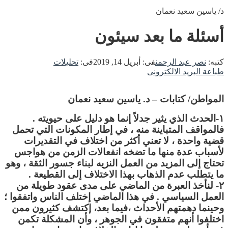
د/ ياسين سعيد نعمان
أسئلة ما بعد سيئون
كتبه:
نصر عبد الرحمن
فى:
أبريل 14, 2019
فى:
تحليلات
طباعة
البريد الالكترونى
المواطن/ كتابات – د. ياسين سعيد نعمان
١-الحدث الذي يثير جدلاً إنما هو دليل على حيويته .
فالمواقف المتباينة منه ، في إطار المكونات التي تحمل
قضية واحدة ، لا تعني أكثر من اختلاف في التقديرات
لأسباب عدة منها ما تضخه انفعالات الزمن من هواجس
تحتاج إلى المزيد من العمل النزيه لبناء جسور الثقة ، وهو
ما يتطلب عدم الذهاب بهذا الاختلاف إلى القطيعة .
٢- لنأخذ العبرة من الماضي على مدى عقود طويلة من
العمل السياسي . في هذا الماضي إختلف الناس واتفقوا ؛
وحينما دهمتهم الأحداث ،فيما بعد، إكتشف كثيرون ممن
اختلفوا أنهم متفقون في الجوهر ، وأن المشكلة تكمن