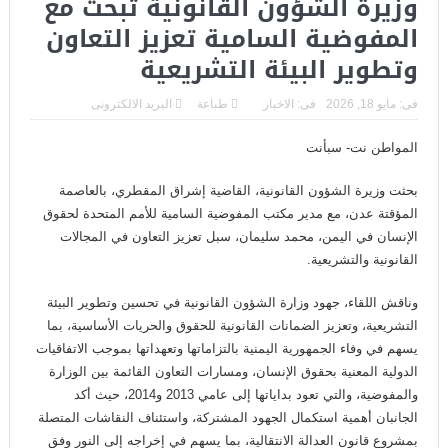
وزيرة الشؤون القانونية تبحث مع
المفوضية السامية تعزيز التعاون
وتطوير البيئة التشريعية
فى:
مايو 18, 2026
فى:
الاخبار
طباعة
البريد الالكترونى
المواطن نت- سبأنت
بحثت وزيرة الشؤون القانونية، القاضية إشراق المقطري، بالعاصمة
المؤقتة عدن، مع مدير مكتب المفوضية السامية للأمم المتحدة لحقوق
الإنسان في اليمن، محمد سليمان، سبل تعزيز التعاون في المجالات
القانونية والتشريعية.
وناقش اللقاء، جهود وزارة الشؤون القانونية في تحسين وتطوير البيئة
التشريعية، وتعزيز الضمانات القانونية للحقوق والحريات الأساسية، بما
يسهم في وفاء الجمهورية اليمنية بالتزاماتها وتعهداتها بموجب الاتفاقيات
الدولية المعنية بحقوق الإنسان، ومسارات التعاون القائمة بين الوزارة
والمفوضية، والتي تعود بداياتها إلى عامي 2013 و2014، حيث أكد
الجانبان أهمية استكمال الجهود المشتركة، واستئناف النقاشات المتصلة
بمشروع قانون العدالة الانتقالية، بما يسهم في إخراجه إلى النور وفق