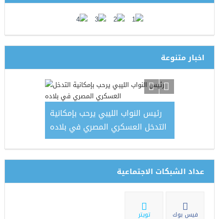
اخبار متنوعة
اشتراكي تعز
يشيا الحوثي
رئيس النواب الليبي يرحب بإمكانية
مات ميدانية
التدخل العسكري المصري في بلاده
عداد الشبكات الاجتماعية
فيس بوك
تويتر