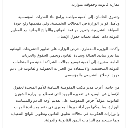
مقاربة قانونية وحقوقية متوازنة.
وتطرق الجانبان، إلى أهمية مواصلة برامج بناء القدرات المؤسسية
وتأهيل كوادر الوزارة في المجالات التخصصية، وفي مقدمتها رفع جودة
الصياغة التشريعية، وتعزيز مواءمة القوانين واللوائح الوطنية مع المعايير
الدولية ذات الصلة بحماية حقوق الإنسان.
وأكدت الوزيرة المقطري، حرص الوزارة على تطوير التشريعات الوطنية
بما يعزز مبادئ العدالة وسيادة القانون ويحمي الحقوق والحريات
العامة..مشيرة إلى أهمية توسيع مجالات الشراكة الفنية مع المنظمات
الدولية المتخصصة، والاستفادة من الخبرات الحقوقية والقانونية في دعم
جهود الإصلاح التشريعي والمؤسسي.
من جانبه، أعرب مدير مكتب المفوضية السامية للأمم المتحدة لحقوق
الإنسان في اليمن، عن تقديره للجهود التي تضطلع بها وزارة الشؤون
القانونية..مؤكداً حرص المفوضية على تقديم أوجه الدعم والمساندة
للوزارة، بما يمكّنها من أداء دورها المحوري في دعم ومساندة الجهات
والوزارات الحكومية في مجالات تطبيق القانون وتطوير اللوائح التنفيذية،
وبما ينسجم مع التزامات اليمن القانونية والدولية.