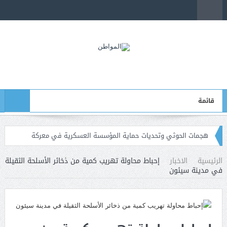
قائمة
هجمات الحوثي وتحديات حماية المؤسسة العسكرية في معركة
استعادة الدولة
الرئيسية
الاخبار
إحباط محاولة تهريب كمية من ذخائر الأسلحة الثقيلة
في مدينة سيئون
مأرب: إسقاط طائرات مسيرة وسط تصعيد لميليشيا الحوثي وتوعد
رئاسي بالرد الحازم
عدن: البنك المركزي يوقف التراخيص الممنوحة لعدد من منشآت