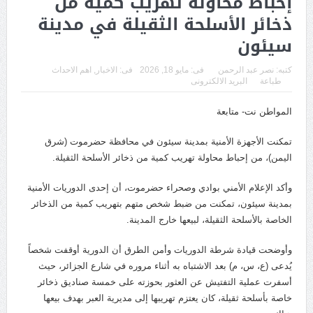
إحباط محاولة تهريب كمية من
الصرافة وإغلاق مقراتها
ذخائر الأسلحة الثقيلة في مدينة
وزارة الدفاع تطلق حملة أمنية شاملة لملاحقة المطلوبين وتعزيز
سيئون
الاستقرار
كتبه:
نصر عبد الرحمن
فى:
مايو 18, 2026
فى:
الاخبار
,
اهم الاحداث
طباعة
البريد الالكترونى
عشرات القتلى والجرحى في صفوف القوات الحكومية جرى قصف
حوثي استهدف معسكرات في مأرب وحضرموت
المواطن نت- متابعة
اليمن.. القضية التي تتأرجح بين الهامش ومركز الصراع
تمكنت الأجهزة الأمنية بمدينة سيئون في محافظة حضرموت (شرق
اليمن)، من إحباط محاولة تهريب كمية من ذخائر الأسلحة الثقيلة.
مخاوف حوثية تدفع الجماعة لإعادة تقييم علاقتها مع سلطنة عُمان
وأكد الإعلام الأمني بوادي وصحراء حضرموت، أن إحدى الدوريات الأمنية
تعيين كبير الدبلوماسيين الأمريكيين قائماً بالأعمال في السفارة لدى
بمدينة سيئون، تمكنت من ضبط شخص متهم بتهريب كمية من الذخائر
اليمن
الخاصة بالأسلحة الثقيلة، لبيعها خارج المدينة.
مأرب: مقتل وإصابة 11 جندياً في هجمات حوثية وسط تصعيد ميداني
وأوضحت قيادة شرطة الدوريات وأمن الطرق أن الدورية أوقفت شخصاً
يُدعى (ع، س، م) بعد الاشتباه به أثناء مروره في شارع الجزائر، حيث
مستمر
أسفرت عملية التفتيش عن العثور بحوزته على خمسة صناديق ذخائر
جماعة الحوثي تعلن استهداف ناقلة النفط السعودية “وفاء” وتتوعد
خاصة بأسلحة ثقيلة، كان يعتزم تهريبها إلى مديرية العبر بهدف بيعها