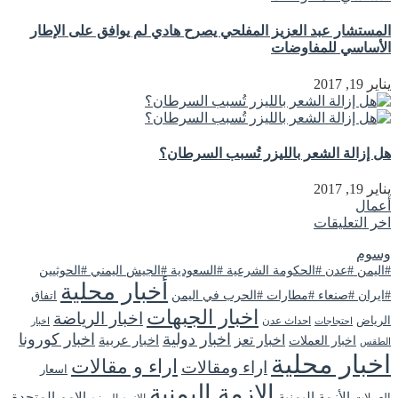
المستشار عبد العزيز المفلحي يصرح هادي لم يوافق على الإطار
الأساسي للمفاوضات
يناير 19, 2017
هل إزالة الشعر بالليزر تُسبب السرطان؟
يناير 19, 2017
أعمال
اخر التعليقات
وسوم
#اليمن #عدن #الحكومة الشرعية #السعودية #الجيش اليمني #الحوثيين
أخبار محلية
#ايران #صنعاء #مطارات #الحرب في اليمن
اتفاق
اخبار الجبهات
اخبار الرياضة
الرياض
احداث عدن
اخبار
احتجاجات
اخبار دولية
اخبار كورونا
اخبار تعز
اخبار عربية
اخبار العملات
الطقس
اخبار محلية
اراء و مقالات
اراء ومقالات
اسعار
الازمة اليمنية
الأزمة اليمنية
الامم المتحدة
العملات