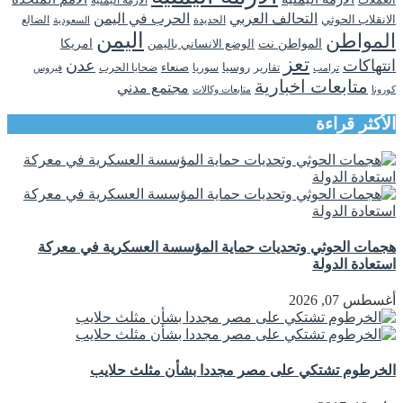
الازمه اليمنيه
التحالف العربي
الحرب في اليمن
الانقلاب الحوثي
الحديدة
الضالع
السعودية
اليمن
المواطن
المواطن نت
الوضع الانساني باليمن
امريكا
تعز
انتهاكات
عدن
روسيا
تقارير
سوريا
صنعاء
ضحايا الحرب
فيروس
ترامب
متابعات اخبارية
مجتمع مدني
كورونا
متابعات وكالات
الأكثر قراءة
هجمات الحوثي وتحديات حماية المؤسسة العسكرية في معركة
استعادة الدولة
أغسطس 07, 2026
الخرطوم تشتكي على مصر مجددا بشأن مثلث حلايب