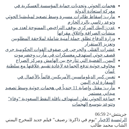
هجمات الحوثي وتحديات حماية المؤسسة العسكرية في
معركة استعادة الدولة
مأرب: إسقاط طائرات مسيرة وسط تصعيد لميليشيا الحوثي
وتوعد رئاسي بالرد الحازم
عدن: البنك المركزي يوقف التراخيص الممنوحة لعدد من
منشآت الصرافة وإغلاق مقراتها
وزارة الدفاع تطلق حملة أمنية شاملة لملاحقة المطلوبين
وتعزيز الاستقرار
عشرات القتلى والجرحى في صفوف القوات الحكومية جرى
قصف حوثي استهدف معسكرات في مأرب وحضرموت
اليمن.. القضية التي تتأرجح بين الهامش ومركز الصراع
مخاوف حوثية تدفع الجماعة لإعادة تقييم علاقتها مع سلطنة
عُمان
تعيين كبير الدبلوماسيين الأمريكيين قائماً بالأعمال في
السفارة لدى اليمن
مأرب: مقتل وإصابة 11 جندياً في هجمات حوثية وسط تصعيد
ميداني مستمر
جماعة الحوثي تعلن استهداف ناقلة النفط السعودية “وفاء”
وتتوعد بتوسيع الهجمات
جرينتش+2 06:59
الرئيسية
الاخبار
“يوم في ذاكرة: رصيف” فيلم جديد للمخرج اليمني
الشاب محمد طالب