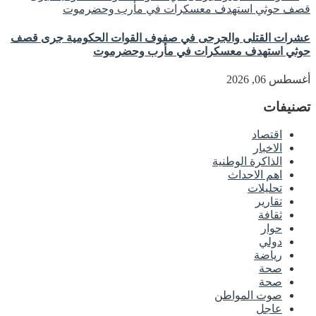
عشرات القتلى والجرحى في صفوف القوات الحكومية جرى قصف
حوثي استهدف معسكرات في مأرب وحضرموت
أغسطس 06, 2026
تصنيفات
اقتصاد
الاخبار
الذاكرة الوطنية
اهم الاحداث
تحليلات
تقارير
ثقافة
حوار
دولي
رياضة
صحة
صحة
صوت المواطن
عاجل