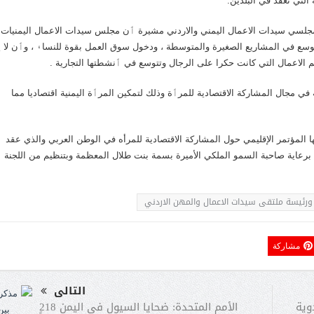
التي تعقد في البلدين.
جلسي سيدات الاعمال اليمني والاردني مشيرة ٲن مجلس سيدات الاعمال اليمنيات
سع في المشاريع الصغيرة والمتوسطة ، ودخول سوق العمل بقوة للنسا۽ ، وٲن لا ي
تحم الاعمال التي كانت حكرا على الرجال وتتوسع في ٲنشطتها التجارية .
ي مجال المشاركة الاقتصادية للمرٲة وذلك لتمكين المرٲة اليمنية اقتصاديا مما
ها المؤتمر الإقليمي حول المشاركة الاقتصادية للمرأه في الوطن العربي والذي عقد
 الهاشمية – عمان برعاية صاحبة السمو الملكي الأميرة بسمة بنت طلال المعظمة وبتنظيم من اللجنة
ورئيسة ملتقى سيدات الاعمال والمهن الاردني
مشاركة
التالى
الأمم المتحدة: ضحايا السيول في اليمن 218
وية