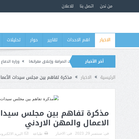
من نحن
اتصل بنا
للاعلان
الاخبار
اهم الاحداث
تقارير
حوار
تحليلات
أخر الأخبار
يص الممنوحة لعدد من منشآت الصرافة وإغلاق مقراتها
وزارة الدفاع تطلق حملة أمني
بات أبريل ويكشف رفض قادة عسكريين الالتزام بآلية الصرف الجديدة
الرئيسية
الاخبار
مذكرة تفاهم بين مجلس سيدات الٲعمال 
مذكرة تفاهم بين مجلس سيدات 
الاعمال والمهن الاردني
فى:
سبتمبر 29, 2023
فى:
الاخبار
طباعة
البريد الالكترون