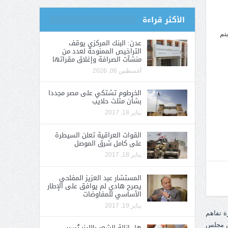
الأكثر قراءة
تم
عدن: البنك المركزي يوقف
التراخيص الممنوحة لعدد من
منشآت الصرافة وإغلاق مقراتها
أغسطس 06, 2026
الخرطوم تشتكي على مصر مجددا
بشأن مثلث حلايب
يناير 18, 2017
القوات العراقية تعلن السيطرة
على كامل شرق الموصل
يناير 18, 2017
المستشار عبد العزيز المفلحي
يصرح هادي لم يوافق على الإطار
الأساسي للمفاوضات
يناير 19, 2017
هل إزالة الشعر بالليزر تُسبب