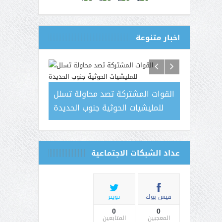
اخبار متنوعة
قتلى وجرحى في قصف استهدف
القوات المش
سوقا شعبيا بصعدة
للمليشيات
 الأشتراكي
يخ العظيم
 ومناضليين
عداد الشبكات الاجتماعية
م يحق لنا
ن نعتز بها
فيس بوك
تويتر
0
0
المعجبين
المتابعين