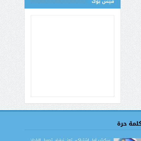
فيس بوك
لمة حرة
سكرتير أول اشتراكي تعز: نرفض تحويل البلدان