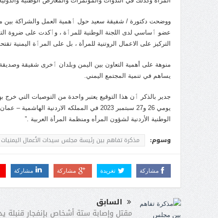
المرأه وكذلك في الندوات والمؤتمرات والمعارض الوطنية والدولية 
ووضحت دكتورة / شفيقة سعيد حول ٲهمية العمل والشراكة بين م
عضو ٲساسي لدى اللجنة الوطنية للمرٲة ، وٲكدت على ضروة التو
التركيز على الاعمال الروتنية للمرأة ، بل على المرٲة اليمنية تق
منوهة على أهمية التعاون بين اليمن وبلدان ٲخرى شقيقة وصديقة ف
يساهم في تنمية المجتمع اليمني.
جدير بالذكر ٲن هذا التوقيع يعتبر واحدة من التوصيات التي خرج ب
يومي 26 و27 سبتمبر 2023 في المملكه الاردنية
الوطنية الأردنية لشؤون المرأه ومنظمة المرأة العربية .”
وسوم:
مذكرة تفاهم بين رئيسة مجلس سيدات الٲعمال اليمنيات 
مشاركة
تغريدة
مشاركة
مشاركة
السابق
مقتل وإصابة ستة أشخاص بإنفجار قنبلة يد