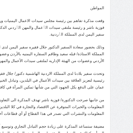
المواطن
وقعت مذكرة تفاهم بين رئيسة مجلس سيدات الاعمال اليمنيات ورئيسة
فوزية ناشر و رئيسة ملتقى سيدات الٲعمال والمهن الٲردني الدكتو
سفير اليمن لدى المملكة الٲردنية.
وذلك بحضور سعادة السفير الدكتور جلال فقيره سفير اليمن لدى ال
المملكة الاستاذة/ قبله سعيد وطاقم السفاره اليمنيه بالأردن وع
الأردني وعضوات من الهيئة الإداريه لملتقى سيدات الأعمال والمهن 
وتحدث سفير بلادنا لدى المملكة الاردنية الهاشمية دكتور/ جلال 
رئيسية لتعزيز العلاقة بين سيدات الأعمال في البلدين، وتبادل ال
عمان على الدفع بكل الجهود التي من شأنها تمكين المرأة في كافة ا
من جانبها صرحت الدكتورة/ فوزية ناشر تهدف المذكرة الى التعاون 
المعلومات والخبرات المتوفرة عن الاقتصاد والتجارة في كلا البلدي
المعلومات والنشرات التي تصدر في هذا القطاع أو أي قطاعات أخ
مضيفة ستساعد المذكرة على زيادة حجم التبادل التجاري وتوسيع آف