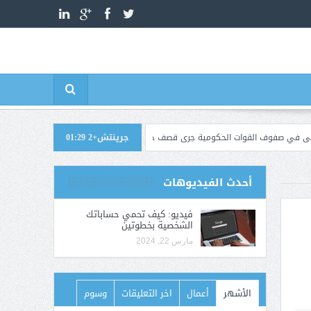
جرينتش+2 01:29
القوات الحكومية جرى قصف حوثي استهدف معسكرات في مأرب وحضرموت
اليمن.
أحدث الفيديوهات
فيديو: كيف تحمي حساباتك
الشخصية بخطوتين
مارس 22, 2024
الأشهر
أعمال
اخر التعليقات
وسوم