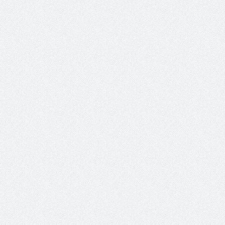
ترامب يستسلم ويتخلى عن هاتفه
المفضل
الهيئة القيادية للحزب
في الجنوب… ان التار
لثورة عظيمة قادها ثوار
لا يقلون عظمة عن ثورته
ا