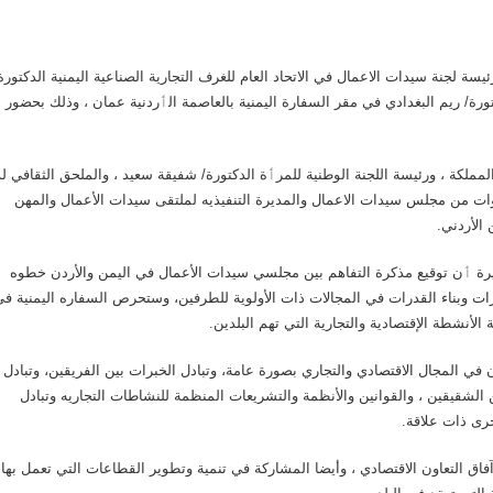
 لجنة سيدات الاعمال في الاتحاد العام للغرف التجارية الصناعية اليمنية الدكتورة
رة/ ريم البغدادي في مقر السفارة اليمنية بالعاصمة الٲردنية عمان ، وذلك بحضور
مملكة ، ورئيسة اللجنة الوطنية للمرٲة الدكتورة/ شفيقة سعيد ، والملحق الثقافي ل
ضوات من مجلس سيدات الاعمال والمديرة التنفيذيه لملتقى سيدات الأعمال والمهن
الأردني.
فقيرة ٲن توقيع مذكرة التفاهم بين مجلسي سيدات الأعمال في اليمن والأردن خطوه
خبرات وبناء القدرات في المجالات ذات الأولوية للطرفين، وستحرص السفاره اليمنية ف
لأنشطة الإقتصادية والتجارية التي تهم البلدين.
في المجال الاقتصادي والتجاري بصورة عامة، وتبادل الخبرات بين الفريقين، وتبادل
ن الشقيقين ، والقوانين والأنظمة والتشريعات المنظمة للنشاطات التجاريه وتبادل
رى ذات علاقة.
اق التعاون الاقتصادي ، وأيضا المشاركة في تنمية وتطوير القطاعات التي تعمل بها