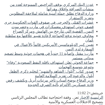
عدن: البنك المركزي يوقف التراخيص الممنوحة لعدد من
منشآت الصرافة وإغلاق مقراتها
وزارة الدفاع تطلق حملة أمنية شاملة لملاحقة المطلوبين
وتعزيز الاستقرار
عشرات القتلى والجرحى في صفوف القوات الحكومية جرى
قصف حوثي استهدف معسكرات في مأرب وحضرموت
اليمن.. القضية التي تتأرجح بين الهامش ومركز الصراع
مخاوف حوثية تدفع الجماعة لإعادة تقييم علاقتها مع سلطنة
عُمان
تعيين كبير الدبلوماسيين الأمريكيين قائماً بالأعمال في
السفارة لدى اليمن
مأرب: مقتل وإصابة 11 جندياً في هجمات حوثية وسط تصعيد
ميداني مستمر
جماعة الحوثي تعلن استهداف ناقلة النفط السعودية “وفاء”
وتتوعد بتوسيع الهجمات
صدور كتاب “أيلول: الشاهد والشهيد” لتخليد ذكرى الطفل
أيلول والدعوة إلى تعزيز السلامة العامة
وزير الدفاع يوضح أسباب تأخر مرتبات أبريل ويكشف رفض
قادة عسكريين الالتزام بآلية الصرف الجديدة
جرينتش+2 11:02
الرئيسية
الاخبار
تعز.. وقفة احتجاجية تطالب المجلس الرئاسي
بتصحيح الاختلالات العسكرية والأمنية