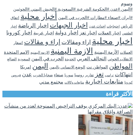
وسوم
#اليمن #عدن #الحكومة الشرعية #السعودية #الجيش اليمني #الحوثيين
أخبار محلية
#ايران #صنعاء #مطارات #الحرب في اليمن
اتفاق
اخبار الجبهات
اخبار الرياضة
الرياض
احداث عدن
اخبار
احتجاجات
اخبار دولية
اخبار كورونا
اخبار تعز
اخبار عربية
اخبار العملات
الطقس
اخبار محلية
اراء و مقالات
اراء ومقالات
اسعار
الازمة اليمنية
الأزمة اليمنية
الامم المتحدة
العملات
الازمه اليمنيه
التحالف العربي
الحرب في اليمن
الانقلاب الحوثي
الحديدة
الضالع
السعودية
اليمن
المواطن
المواطن نت
الوضع الانساني باليمن
امريكا
تعز
انتهاكات
عدن
روسيا
تقارير
سوريا
صنعاء
ضحايا الحرب
فيروس
ترامب
متابعات اخبارية
مجتمع مدني
كورونا
متابعات وكالات
الأكثر قراءة