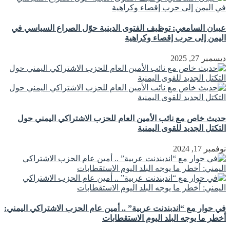
عيبان السامعي: توظيف الفتوى الدينية حوّل الصراع السياسي في
اليمن إلى حرب إقصاء وكراهية
ديسمبر 27, 2025
حديث خاص مع نائب الأمين العام للحزب الاشتراكي اليمني حول
التكتل الجديد للقوى اليمنية
نوفمبر 17, 2024
في حوار مع “اندبندنت عربية” .. أمين عام الحزب الاشتراكي اليمني:
أخطر ما يوجه البلد اليوم الاستقطابات