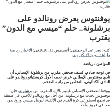
يوفنتوس يعرض رونالدو على
برشلونة.. حلم “ميسي مع الدون”
يقترب
كتبه:
نصر عبد الرحمن
فى:
أغسطس 13, 2020
فى:
الاخبار
,
رياضة
طباعة
البريد الالكترونى
المواطن / رياضة
في توجه صادم، كشف صحفي مقرب من برشلونة الإسباني، أن
نادي يوفنتوس الإيطالي عرض نجمه الأول كريستيانو رونالدو على
النادي الكتالوني، للتخلص من راتبه الضخم.
ووفقا للصحفي الإسباني غيليم بالاغ، المقرب من
برشلونة
، فإن
يوفنتوس تحدث مع برشلونة، من أجل بيع رونالدو للأخير، في صفقة
قد تجمع أسطورتي كرة القدم في الألفية،
ليونيل ميسي
ورونالدو،
معا في فريق واحد.