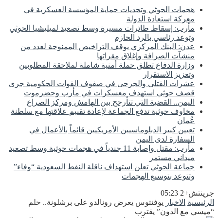
هجمات الحوثي وتحديات حماية المؤسسة العسكرية في
معركة استعادة الدولة
مأرب: إسقاط طائرات مسيرة وسط تصعيد لميليشيا الحوثي
وتوعد رئاسي بالرد الحازم
عدن: البنك المركزي يوقف التراخيص الممنوحة لعدد من
منشآت الصرافة وإغلاق مقراتها
وزارة الدفاع تطلق حملة أمنية شاملة لملاحقة المطلوبين
وتعزيز الاستقرار
عشرات القتلى والجرحى في صفوف القوات الحكومية جرى
قصف حوثي استهدف معسكرات في مأرب وحضرموت
اليمن.. القضية التي تتأرجح بين الهامش ومركز الصراع
مخاوف حوثية تدفع الجماعة لإعادة تقييم علاقتها مع سلطنة
عُمان
تعيين كبير الدبلوماسيين الأمريكيين قائماً بالأعمال في
السفارة لدى اليمن
مأرب: مقتل وإصابة 11 جندياً في هجمات حوثية وسط تصعيد
ميداني مستمر
جماعة الحوثي تعلن استهداف ناقلة النفط السعودية “وفاء”
وتتوعد بتوسيع الهجمات
جرينتش+2 05:23
الرئيسية
الاخبار
يوفنتوس يعرض رونالدو على برشلونة.. حلم
“ميسي مع الدون” يقترب