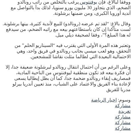
ووفقا لبالاغ، فإن
يوفنتوس
يرغب بالتخلص من راتب رونالدو
الضخم، الذي يتجاوز 30 مليون يورو سنويا، لذلك بدأ بالتواصل مع
أندية أوروبا الكبرى، ومن ضمنها برشلونة.
وقال بالاغ: “لقد تم عرضه (رونالدو) للبيع لأندية كثيرة، بينها برشلونة.
لست متأكدا إن كان باستطاعتهم بيعه مع راتبه الضخم، من سيدفع
له هذا المبلغ؟”، وفقا لصحيفة ديلي ميل.
وتعتبر هذه المرة الأولى التي يقترب فيه “السيناريو الحلم” من
التحقق، وهو لعب ميسي بجانب رونالدو في فريق واحد، وهي
الاحتمالية البعيدة التي لطالما مثلت نقاشا للمشجعين.
وعلى الرغم من أن احتمال انتقال رونالدو لبرشلونة ضعيفة جدا، إلا
أن فكرة بيعه قد تكون منطقية ليوفنتوس من الناحية المادية،
فمصاريف إبقاء رونالدو ضخمة جدا، كما أن بطل إيطاليا يسعى
لإعادة بناء الفريق والاعتماد على الشباب، منذ تعيين أندريا بيرلو
مدربا للفريق
وسوم:
اخبار الرياضة
مشاركة
تغريدة
مشاركة
مشاركة
مشاركة