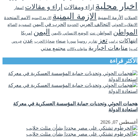
اخبار محلية
اراء و مقالات
اراء ومقالات
اسعار
الازمة اليمنية
الأزمة اليمنية
الامم المتحدة
العملات
الازمه اليمنيه
التحالف العربي
الحرب في اليمن
الانقلاب الحوثي
الحديدة
الضالع
السعودية
اليمن
المواطن
المواطن نت
الوضع الانساني باليمن
امريكا
تعز
انتهاكات
عدن
روسيا
تقارير
سوريا
صنعاء
ضحايا الحرب
فيروس
ترامب
متابعات اخبارية
مجتمع مدني
كورونا
متابعات وكالات
الأكثر قراءة
هجمات الحوثي وتحديات حماية المؤسسة العسكرية في معركة
استعادة الدولة
أغسطس 07, 2026