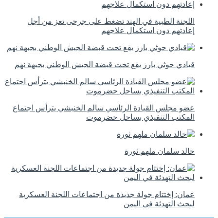
اللجنة الطبية في الهند تضغط على جرحى تعز من أجل
إعادتهم دون استكمال علاجهم
قيادي حوثي بارز يقع تحت قبضة الجيش الوطني بجبهة نهم
عضو مجلس القيادة الرئاسي سالم الخنبشي يترأس اجتماع
المكتب التنفيذي بساحل حضرموت
خالد سلمان ملهم ثورة
عمان: إختتام جولة جديدة من اجتماعات اللجنة العسكرية
لبحث التهدئة في اليمن