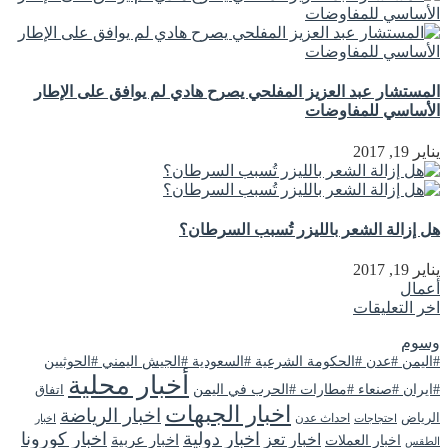
المستشار عبد العزيز المفلحي يصرح هادي لم يوافق على الإطار
الأساسي للمفاوضات
يناير 19, 2017
هل إزالة الشعر بالليزر تُسبب السرطان؟
يناير 19, 2017
أعمال
اخر التعليقات
وسوم
#اليمن #عدن #الحكومة الشرعية #السعودية #الجيش اليمني #الحوثيين
أخبار محلية
#ايران #صنعاء #مطارات #الحرب في اليمن
اتفاق
اخبار الجبهات
اخبار الرياضة
الرياض
احداث عدن
اخبار
احتجاجات
اخبار دولية
اخبار كورونا
اخبار تعز
اخبار عربية
اخبار العملات
الطقس