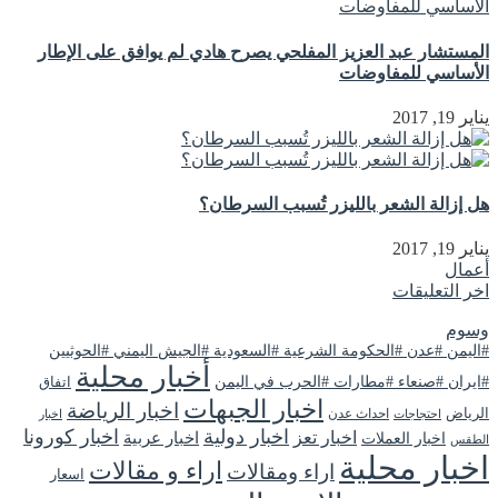
المستشار عبد العزيز المفلحي يصرح هادي لم يوافق على الإطار
الأساسي للمفاوضات
يناير 19, 2017
هل إزالة الشعر بالليزر تُسبب السرطان؟
يناير 19, 2017
أعمال
اخر التعليقات
وسوم
#اليمن #عدن #الحكومة الشرعية #السعودية #الجيش اليمني #الحوثيين
أخبار محلية
#ايران #صنعاء #مطارات #الحرب في اليمن
اتفاق
اخبار الجبهات
اخبار الرياضة
الرياض
احداث عدن
اخبار
احتجاجات
اخبار دولية
اخبار كورونا
اخبار تعز
اخبار عربية
اخبار العملات
الطقس
اخبار محلية
اراء و مقالات
اراء ومقالات
اسعار