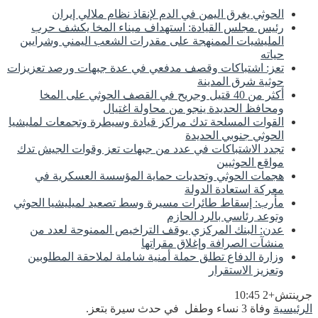
الحوثي يغرق اليمن في الدم لإنقاذ نظام ملالي إيران
رئيس مجلس القيادة: استهداف ميناء المخا يكشف حرب
المليشيات الممنهجة على مقدرات الشعب اليمني وشرايين
حياته
تعز: اشتباكات وقصف مدفعي في عدة جبهات ورصد تعزيزات
حوثية شرق المدينة
أكثر من 40 قتيل وجريح في القصف الحوثي على المخا
ومحافظ الحديدة ينجو من محاولة اغتيال
القوات المسلحة تدك مراكز قيادة وسيطرة وتجمعات لمليشيا
الحوثي جنوبي الحديدة
تجدد الاشتباكات في عدد من جبهات تعز وقوات الجيش تدك
مواقع الحوثيين
هجمات الحوثي وتحديات حماية المؤسسة العسكرية في
معركة استعادة الدولة
مأرب: إسقاط طائرات مسيرة وسط تصعيد لميليشيا الحوثي
وتوعد رئاسي بالرد الحازم
عدن: البنك المركزي يوقف التراخيص الممنوحة لعدد من
منشآت الصرافة وإغلاق مقراتها
وزارة الدفاع تطلق حملة أمنية شاملة لملاحقة المطلوبين
وتعزيز الاستقرار
جرينتش+2 10:45
الرئيسية
وفاة 3 نساء وطفل في حدث سيرة بتعز.