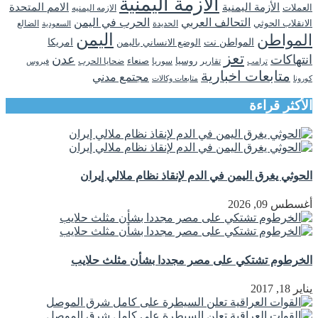
الازمة اليمنية
الأزمة اليمنية
الامم المتحدة
العملات
الازمه اليمنيه
التحالف العربي
الحرب في اليمن
الانقلاب الحوثي
الحديدة
الضالع
السعودية
اليمن
المواطن
المواطن نت
الوضع الانساني باليمن
امريكا
تعز
انتهاكات
عدن
روسيا
تقارير
سوريا
صنعاء
ضحايا الحرب
فيروس
ترامب
متابعات اخبارية
مجتمع مدني
كورونا
متابعات وكالات
الأكثر قراءة
الحوثي يغرق اليمن في الدم لإنقاذ نظام ملالي إيران
أغسطس 09, 2026
الخرطوم تشتكي على مصر مجددا بشأن مثلث حلايب
يناير 18, 2017