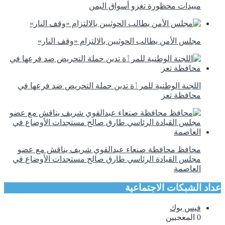
مبيدات محظورة تغزو أسواق اليمن
مجلس الأمن يطالب الحوثيين بالالتزام «وقف النار»
اللجنة الوطنية للمرٲة تدين حملة التحريض ضد فرعها في
محافظة تعز
محافظ محافظة صنعاء عبدالقوي شريف يناقش مع عضو
مجلس القيادة الرئاسي طارق صالح مستجدات الأوضاع في
العاصمة
عداد الشبكات الاجتماعية
فيس بوك
0
المعجبين