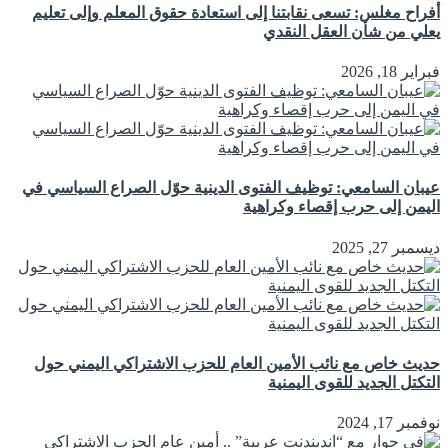
أفراح مغلس: تسعى نقابتنا إلى استعادة حقوق المعلم وإلى تعليم
يعلي من شأن العقل النقدي
فبراير 18, 2026
عيبان السامعي: توظيف الفتوى الدينية حوّل الصراع السياسي في
اليمن إلى حرب إقصاء وكراهية
ديسمبر 27, 2025
حديث خاص مع نائب الأمين العام للحزب الاشتراكي اليمني حول
التكتل الجديد للقوى اليمنية
نوفمبر 17, 2024