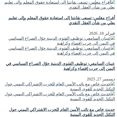
أفراح مغلس: تسعى نقابتنا إلى استعادة حقوق المعلم وإلى تعليم
يعلي من شأن العقل النقدي
فبراير 18, 2026
عيبان السامعي: توظيف الفتوى الدينية حوّل الصراع السياسي في
اليمن إلى حرب إقصاء وكراهية
ديسمبر 27, 2025
حديث خاص مع نائب الأمين العام للحزب الاشتراكي اليمني حول
التكتل الجديد للقوى اليمنية