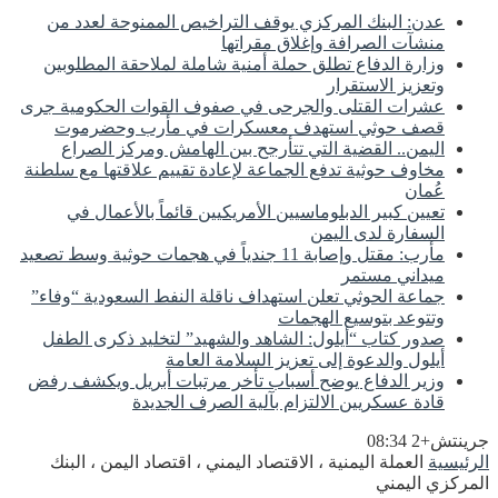
عدن: البنك المركزي يوقف التراخيص الممنوحة لعدد من
منشآت الصرافة وإغلاق مقراتها
وزارة الدفاع تطلق حملة أمنية شاملة لملاحقة المطلوبين
وتعزيز الاستقرار
عشرات القتلى والجرحى في صفوف القوات الحكومية جرى
قصف حوثي استهدف معسكرات في مأرب وحضرموت
اليمن.. القضية التي تتأرجح بين الهامش ومركز الصراع
مخاوف حوثية تدفع الجماعة لإعادة تقييم علاقتها مع سلطنة
عُمان
تعيين كبير الدبلوماسيين الأمريكيين قائماً بالأعمال في
السفارة لدى اليمن
مأرب: مقتل وإصابة 11 جندياً في هجمات حوثية وسط تصعيد
ميداني مستمر
جماعة الحوثي تعلن استهداف ناقلة النفط السعودية “وفاء”
وتتوعد بتوسيع الهجمات
صدور كتاب “أيلول: الشاهد والشهيد” لتخليد ذكرى الطفل
أيلول والدعوة إلى تعزيز السلامة العامة
وزير الدفاع يوضح أسباب تأخر مرتبات أبريل ويكشف رفض
قادة عسكريين الالتزام بآلية الصرف الجديدة
جرينتش+2 08:34
الرئيسية
العملة اليمنية ، الاقتصاد اليمني ، اقتصاد اليمن ، البنك
المركزي اليمني