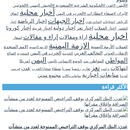
#اليمن #عدن #الحكومة الشرعية #السعودية #الجيش اليمني #الحوثيين
أخبار محلية
#ايران #صنعاء #مطارات #الحرب في اليمن
اتفاق
اخبار الجبهات
اخبار الرياضة
الرياض
احداث عدن
اخبار
احتجاجات
اخبار دولية
اخبار كورونا
اخبار تعز
اخبار عربية
اخبار العملات
الطقس
اخبار محلية
اراء و مقالات
اراء ومقالات
اسعار
الازمة اليمنية
الأزمة اليمنية
الامم المتحدة
العملات
الازمه اليمنيه
التحالف العربي
الحرب في اليمن
الانقلاب الحوثي
الحديدة
الضالع
السعودية
اليمن
المواطن
المواطن نت
الوضع الانساني باليمن
امريكا
تعز
انتهاكات
عدن
روسيا
تقارير
سوريا
صنعاء
ضحايا الحرب
فيروس
ترامب
متابعات اخبارية
مجتمع مدني
كورونا
متابعات وكالات
الأكثر قراءة
عدن: البنك المركزي يوقف التراخيص الممنوحة لعدد من منشآت