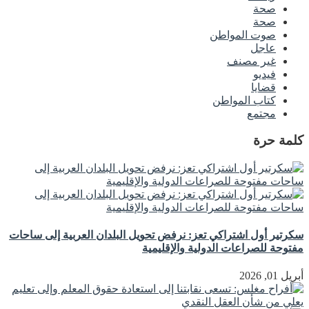
صحة
صحة
صوت المواطن
عاجل
غير مصنف
فيديو
قضايا
كتاب المواطن
مجتمع
كلمة حرة
سكرتير أول اشتراكي تعز: نرفض تحويل البلدان العربية إلى ساحات
مفتوحة للصراعات الدولية والإقليمية
أبريل 01, 2026