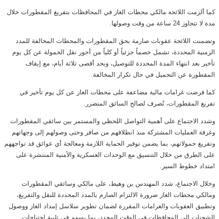
كما ألزمت اللائحة مالكي محطات الغاز في المحافظات بتفريغ المقطورات خلال
مدة لا تتجاوز 24 ساعة من وقت وصولها.
وتضمنت اللائحة عقوبات صارمة بحق المقطورات والمحطات المخالفة للمدد
الزمنية المحددة، تشمل خصماً جزئياً أو كلياً من أجور نقل الحمولة عن كل يوم
تأخير بعد انتهاء المدة المحددة للتوصيل، وبحد أقصى ثلاثة أيام، مع إيقاف
المقطورة عن التحميل في حال تكرار المخالفة.
كما فرضت غرامات مالية مضاعفة على محطات الغاز عن كل يوم تأخير في
تفريغ المقطورات، تُصرف لصالح السائق المتضرر.
وشدد الاجتماع على أهمية التواصل اللحظي والمستمر بين سائقي المقطورات
وغرفة العمليات المشتركة منذ انطلاقهم من صافر وحتى وصولهم إلى وجهاتهم
وتفريغ حمولاتهم، بما يضمن توفير الحماية اللازمة ومعالجة أي عوائق قد تواجههم
على الطرق من خلال التنسيق مع الوحدات العسكرية والأمنية المنتشرة على
امتداد خطوط السير.
وخلال الاجتماع، شدد المهندس بن وهيط، على مالكي وسائقي المقطورات
ومالكي محطات الغاز ضرورة الالتزام الصارم بالمدد المحددة للنقل والتفريغ،
وتطبيق العقوبات والغرامات المقررة لضمان تطوير سلاسل إمداد الغاز ووصول
الشحنات إلى المحافظات في الوقت المحدد، بما يسهم في تلبية احتياجات