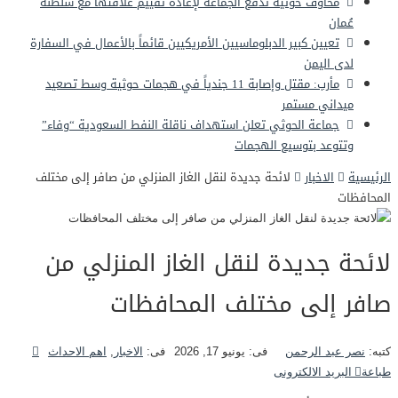
مخاوف حوثية تدفع الجماعة لإعادة تقييم علاقتها مع سلطنة
عُمان
تعيين كبير الدبلوماسيين الأمريكيين قائماً بالأعمال في السفارة
لدى اليمن
مأرب: مقتل وإصابة 11 جندياً في هجمات حوثية وسط تصعيد
ميداني مستمر
جماعة الحوثي تعلن استهداف ناقلة النفط السعودية “وفاء”
وتتوعد بتوسيع الهجمات
الرئيسية
الاخبار
لائحة جديدة لنقل الغاز المنزلي من صافر إلى مختلف
المحافظات
لائحة جديدة لنقل الغاز المنزلي من
صافر إلى مختلف المحافظات
كتبه:
نصر عبد الرحمن
فى:
يونيو 17, 2026
فى:
الاخبار
,
اهم الاحداث
طباعة
البريد الالكترونى