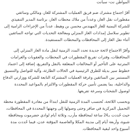
المواطن نت- سبأنت
أقرّ اجتماع مشترك ضم فريق العمليات المشتركة للغاز، ومالكي وسائقي
مقطورات نقل الغاز، وعدداً من ملاك محطات الغاز، برئاسة المدير التنفيذي
للشركة اليمنية للغاز المهندس محسن بن وهيط، عدداً من الإجراءات الرامية إلى
تطوير سلاسل إمدادات الغاز المنزلي ومعالجة التحديات التي تواجه السائقين
أثناء نقل الغاز إلى المحافظات والمحطات المستفيدة.
وأقرّ الاجتماع لائحة جديدة تحدد المدد الزمنية لنقل مادة الغاز المنزلي إلى
المحافظات، وفترات تفريغ المقطورات في المحطات، والعقوبات والغرامات
المترتبة على التأخير أو المخالفات المتعلقة بالنقل والتفريغ، إضافة إلى اعتماد
خطوط سير بديلة للطرق الرئيسية في الحالات الطارئة، وآلية للتواصل والتنسيق
المستمر بين السائقين وغرفة العمليات المشتركة التابعة للشركة ووزارتي الدفاع
والداخلية، بما يضمن تأمين حركة المقطورات والالتزام بالمواعيد المحددة
لوصول الشحنات وسرعة تفريغها.
وبحسب اللائحة، تُحتسب المدة الزمنية للنقل ابتداءً من مغادرة المقطورة محطة
التحميل المركزية في صافر وحتى وصولها إلى وجهتها المحددة في المحافظات،
حيث حُددت بـ24 ساعة لمحافظة مأرب، وثلاثة أيام لوادي حضرموت ومحافظة
شبوة، وأربعة أيام إلى مدينة المكلا والعاصمة المؤقتة عدن، فيما حُددت مدة
أسبوع واحد لبقية المحافظات.