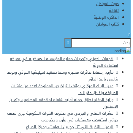
صوت المواطن
ثقافة
الذاكرة الوطنية
كتاب المواطن
هجمات الحوثي وتحديات حماية المؤسسة العسكرية في معركة
استعادة الدولة
مأرب: إسقاط طائرات مسيرة وسط تصعيد لميليشيا الحوثي وتوعد
رئاسي بالرد الحازم
عدن: البنك المركزي يوقف التراخيص الممنوحة لعدد من منشآت
الصرافة وإغلاق مقراتها
وزارة الدفاع تطلق حملة أمنية شاملة لملاحقة المطلوبين وتعزيز
الاستقرار
عشرات القتلى والجرحى في صفوف القوات الحكومية جرى قصف
حوثي استهدف معسكرات في مأرب وحضرموت
اليمن.. القضية التي تتأرجح بين الهامش ومركز الصراع