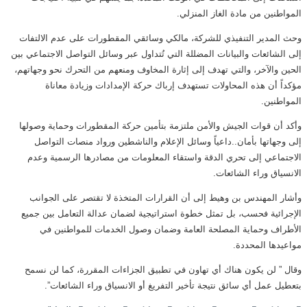
المواطنين من مادة الغاز المنزلي.
وحث المدير التنفيذي للشركة، مالكي وسائقي المقطورات على عدم الالتفات
إلى الشائعات والبيانات المضللة التي تُتداول عبر وسائل التواصل الاجتماعي بين
الحين والآخر، والتي تهدف إلى إثارة المخاوف ومنعهم من التحرك نحو وجهاتهم،
مؤكداً أن هذه المحاولات تستهدف إرباك حركة الإمدادات وزيادة معاناة
المواطنين.
وأكد أن قوات الجيش والأمن ملتزمة بتأمين حركة المقطورات وحماية وصولها
إلى وجهاتها بأمان..داعياً وسائل الإعلام والناشطين ورواد منصات التواصل
الاجتماعي إلى تحري الدقة واستقاء المعلومات من مصادرها الرسمية وعدم
الانسياق وراء الشائعات.
وأشار المهندس بن وهيط إلى أن القرارات المتخذة لا تقتصر على الجوانب
الإجرائية فحسب، بل تمثل خطوة استراتيجية لضمان عدالة التعامل بين جميع
الأطراف وحماية المصلحة العامة وضمان وصول الخدمات للمواطنين في
مواعيدها المحددة.
وقال ” لن يكون هناك أي تهاون في تطبيق الجزاءات المقررة، كما لن نسمح
بتعطيل عمل أي سائق نتيجة تأخير التفريغ أو الانسياق وراء الشائعات”.