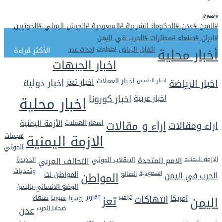
وسوم
#اليمن #عدن #الحكومة الشرعية #السعودية #الجيش اليمني #الحوثيين
#ايران #صنعاء #مطارات #الحرب في اليمن
أخبار محلية
اتفاق الرياض
احتجاجات
احداث عدن
الأكثر قراءة
اخبار الجبهات
اخبار العملات
اخبار الرياضة
اخبار الطقس
اخبار تعز
اخبار دولية
اخبار محلية
اخبار عربية
اخبار كورونا
اراء و مقالات
اراء ومقالات
اسعار العملات
الأزمة اليمنية
الازمة اليمنية
هجمات
الحوثي
الازمه اليمنيه
الامم المتحدة
الانقلاب الحوثي
التحالف العربي
الحديدة
وتحديات
الحرب في اليمن
السعودية
الضالع
المواطن
المواطن نت
الوضع الانساني باليمن
اليمن
تعز
امريكا
انتهاكات
ترامب
تقارير
روسيا
سوريا
صنعاء
ضحايا الحرب
عدن