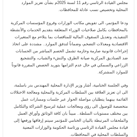
مجلس القيادة الرئاسي رقم 11 لسنة 2025م بشأن تعزيز الموارد
المحلية وتخصيص نسب عادلة للمحافظات.
ودعا المؤتمر، الى تفويض مكاتب الوزارات وفروع المؤسسات المركزية
بالمحافظات بكامل صلاحيات الوزراء المتعلقة بتقديم الخدمات والأنشطة
التنفيذية، وتعديل السقوف المالية للمناقصات بما يتلاءم مع المتغيرات
الاقتصادية ومعدلات التضخم، وضماناً لتدفق الموارد.. مشددة على اتخاذ
إجراءات قانونية صارمة وحازمة تشمل الخصم المباشر من الحسابات
ضد الصناديق المركزية صيانة الطرق، والنشء والشباب، والتشجيع
الزراعي والسمكي في حال عدم التزامها بتوريد الحصص المقررة قانوناً
للموارد المشتركة.
وفي الجلسة الختامية، أشار وزير الإدارة المحلية المهندس بدر باسلمة،
الى ان تعزيز العلاقة بين السلطات المركزية والمحلية ومعالجة الاختلالات
القائمة بينهما يتطلبان مواصلة الحوار عبر جلسات ومسارات عمل
متخصصة للوصول الى رؤى ومعالجات عملية لترسيخ الشراكة والتكامل
بين مختلف مستويات السلطة.. مبيناً بان كافة الوثائق وأوراق العمل
والملحقات المرتبطة بالبيان الختامي للمؤتمر سيتم إرفاقها ورفعها إلى
قيادة مجلس القيادة الرئاسي ورئاسة الحكومة والوزارات المعنية
والسلطات المحلية في المحافظات.