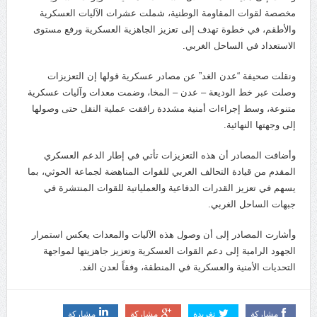
مخصصة لقوات المقاومة الوطنية، شملت عشرات الآليات العسكرية
والأطقم، في خطوة تهدف إلى تعزيز الجاهزية العسكرية ورفع مستوى
الاستعداد في الساحل الغربي.
ونقلت صحيفة “عدن الغد” عن مصادر عسكرية قولها إن التعزيزات
وصلت عبر خط الوديعة – عدن – المخا، وضمت معدات وآليات عسكرية
متنوعة، وسط إجراءات أمنية مشددة رافقت عملية النقل حتى وصولها
إلى وجهتها النهائية.
وأضافت المصادر أن هذه التعزيزات تأتي في إطار الدعم العسكري
المقدم من قيادة التحالف العربي للقوات المناهضة لجماعة الحوثي، بما
يسهم في تعزيز القدرات الدفاعية والعملياتية للقوات المنتشرة في
جبهات الساحل الغربي.
وأشارت المصادر إلى أن وصول هذه الآليات والمعدات يعكس استمرار
الجهود الرامية إلى دعم القوات العسكرية وتعزيز جاهزيتها لمواجهة
التحديات الأمنية والعسكرية في المنطقة، وفقاً لعدن الغد.
مشاركة
تغريدة
مشاركة
مشاركة